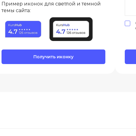
Пример иконок для светлой и темной
Visual Studio 
H
темы сайта:
W
Hadoop
Webflow
I
Webpack
IoT
Wordpress
Получить иконку
J
X
Java-разработка
XML
JavaScript-разработка
Y
Java Spring Boot
Yandex Cloud
Jenkins
Z
Jira
Zabbix
Joomla
i
K