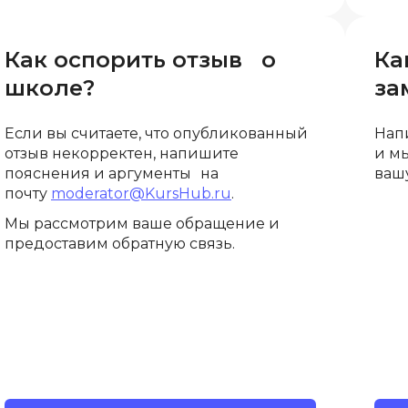
Bootstrap
Q
Bubble
Как оспорить отзыв о
Ка
QA-тестирова
школе?
за
C
QGIS
CI/CD
Qt Creator
Если вы считаете, что опубликованный
Нап
CentOS
отзыв некорректен, напишите
и м
R
пояснения и аргументы на
вашу
Cisco
почту
moderator@KursHub.ru
.
RabbitMQ
ClickHouse
Мы рассмотрим ваше обращение и
React Native
предоставим обратную связь.
D
Ruby
Dart
Rust
DataLens
S
Delphi
SRE
DevOps
Scala
Docker