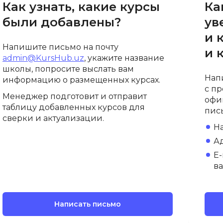
Как узнать, какие курсы
Ка
API
Objective-C
были добавлены?
ув
ASP.NET
OpenCart
и 
Active Directory
Напишите письмо на почту
OpenStack
и 
admin@KursHub.uz
, укажите название
Android-разработка
Oracle SQL
школы, попросите выслать вам
Android Studio
Нап
информацию о размещенных курсах.
P
с пр
Ansible
Менеджер подготовит и отправит
офи
PHP-разработ
таблицу добавленных курсов для
Apache Airflow
пис
сверки и актуализации.
Pascal
Apache Kafka
Н
Perl
А
Arduino
PostgreSQL
E-
Asterisk
в
Postman
B
Powershell
Backend разработка
Написать письмо
Prometheus
Bash
PyQt