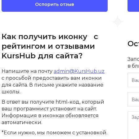
Оспорить отзыв
Selenium
Drupal
Solidity
E
T
Elasticsearch
Как получить иконку с
Terraform
Ос
рейтингом и отзывами
F
Three.js
KursHub для сайта?
FastAPI
Зап
Tilda
в б
Flask
Напишите на почту
admin@KursHub.uz
TypeScript
с просьбой предоставить вам иконки
Frontend-разработка
для сайта. В письме укажите название
U
FullStack-разработка
школы.
UML
В ответ вы получите html-код, который
G
ваш программист установит на сайт.
V
GitLab
Информация в иконках обновляется
VMware
автоматически.
Godot
*Если нужно, мы поможем с установкой.
VR/AR-разраб
Groovy