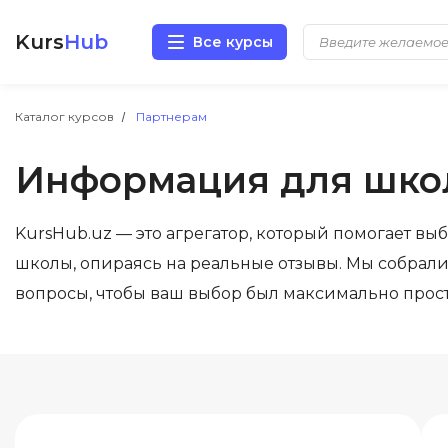
Kurs
Hub
Все курсы
Разработка
Каталог курсов
Партнерам
Информация для шко
Маркетинг
Дизайн
KursHub.uz — это агрегатор, который помогает вы
школы, опираясь на реальные отзывы. Мы собрали
Аналитика
вопросы, чтобы ваш выбор был максимально прос
Менеджмент
Иностранные языки
Soft Skills