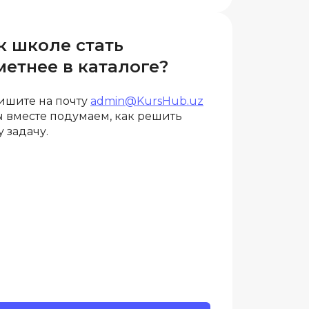
ООП
Операционные системы
к школе стать
ние
метнее в каталоге?
П
Парсинг
ишите на почту
admin@KursHub.uz
ы вместе подумаем, как решить
Пентест
 задачу.
Программная инженерия
Промпт инжиниринг
Р
Работа с GIT
Разработка игр
Разработка игр на Unity
Разработка игр на Unreal
Engine