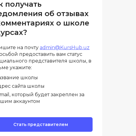
к получать
И
едомления об отзывах
комментариях о школе
Информационная
безопасность
курсах?
К
ишите на почту
admin@KursHub.uz
Кибербезопасность
осьбой предоставить вам статус
циального представителя школы, в
Компьютерное зрение
ка
ьме укажите:
Компьютерные сети
азвание школы
дрес сайта школы
М
mail, который будет закреплен за
Микросервисная архитектура
ашим аккаунтом
Н
Нагрузочное тестирование
Стать представителем
О