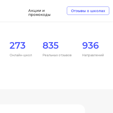
Акции и
Отзывы о школах
промокоды
Б
Базы данных
273
835
936
Белый хакер
Блокчейн
Онлайн-школ
Реальных отзывов
Направлений
В
Вайб кодинг
ботка
Веб-разработка
Верстка на HTML и CSS
Д
Дизайнер верстальщик