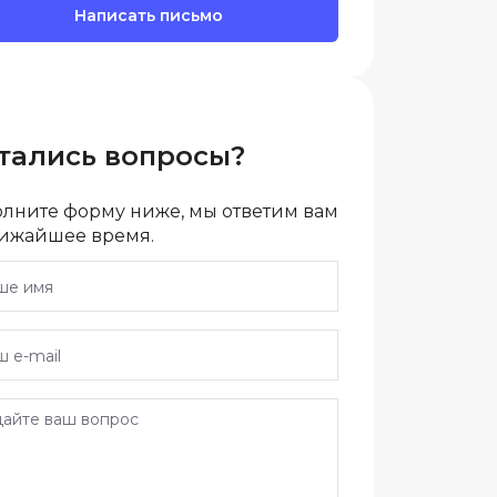
Написать письмо
Разработка мобильных
приложений
Разработка на Kotlin
Разработка на языке C#
тались вопросы?
Разработка на языке C и C++
Разработка на языке Swift
олните форму ниже, мы ответим вам
лижайшее время.
Реверс инжиниринг
Робототехника для взрослых
Ручное тестирование
С
Сетевое администрирование
Сетевой инженер
отка
Создание интернет магазина