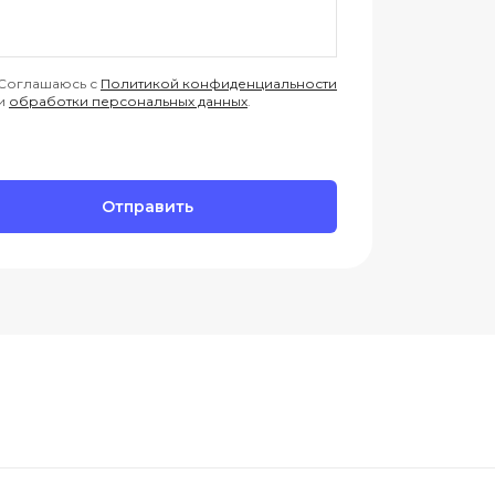
Code
Создание сайтов
Создание чат-ботов
Соглашаюсь с
Политикой конфиденциальности
и
обработки персональных данных
.
Т
Тестирование игр
У
Отправить
Управление дронами
Управление разработкой и IT
Ф
Фреймворк Angular
Фреймворк Django
Фреймворк Flutter
Фреймворк Laravel