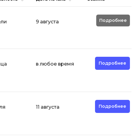
И
Подробнее
ели
9 августа
Информационная
безопасность
К
Кибербезопасность
Компьютерное зрение
Подробнее
ка
яца
в любое время
Компьютерные сети
М
Микросервисная архитектура
Подробнее
ля
11 августа
Н
Нагрузочное тестирование
О