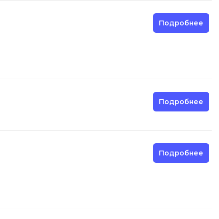
Разработка мобильных
Подробнее
приложений
Разработка на Kotlin
Разработка на языке C#
Разработка на языке C и C++
Разработка на языке Swift
Подробнее
Реверс инжиниринг
Робототехника для взрослых
Ручное тестирование
Подробнее
С
Сетевое администрирование
Сетевой инженер
отка
Создание интернет магазина