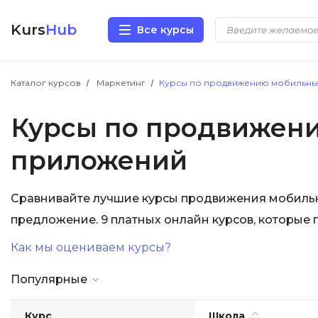
Kurs
Hub
Все курсы
Разработка
Каталог курсов
Маркетинг
Курсы по продвижению мобильны
Курсы по продвижен
Маркетинг
приложений
Дизайн
Аналитика
Сравнивайте лучшие курсы продвижения мобильн
предложение. 9 платных онлайн курсов, которые 
Менеджмент
Как мы оцениваем курсы?
Иностранные языки
Популярные
Soft Skills
Курс
Школа