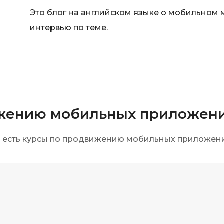
iOS разработк
Kubernetes
Это блог на английском языке о мобильном 
интервью по теме.
j
L
jQuery
LibGDX
Linux
А
Автоматизаци
M
Администрир
MATLAB
ижению мобильных приложен
PostgreSQL
MODX
Администрир
х есть курсы по продвижению мобильных приложен
MS Access
Алгоритмы и 
MS SQL
данных
Microsoft Azure
Архитектор П