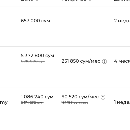
API
Objective-C
ASP.NET
OpenCart
657 000 сум
2 нед
Active Directory
OpenStack
Android-разработка
Oracle SQL
Android Studio
P
Ansible
5 372 800 сум
PHP-разработ
251 850 сум/мес
4 мес
6 716 000 сум
Apache Airflow
Pascal
Apache Kafka
Perl
Arduino
PostgreSQL
Asterisk
1 086 240 сум
90 520 сум/мес
Postman
demy
1 неде
2 174 232 сум
181 186 сум/мес
B
Powershell
Backend разработка
Prometheus
Bash
PyQt