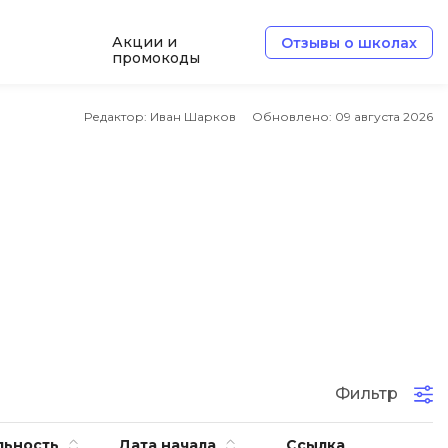
Акции и
Отзывы о школах
промокоды
Б
Редактор: Иван Шарков
Обновлено:
09 августа 2026
Базы данных
Белый хакер
Блокчейн
В
Вайб кодинг
ботка
Веб-разработка
Верстка на HTML и CSS
Фильтр
Д
Дизайнер верстальщик
льность
Дата начала
Ссылка