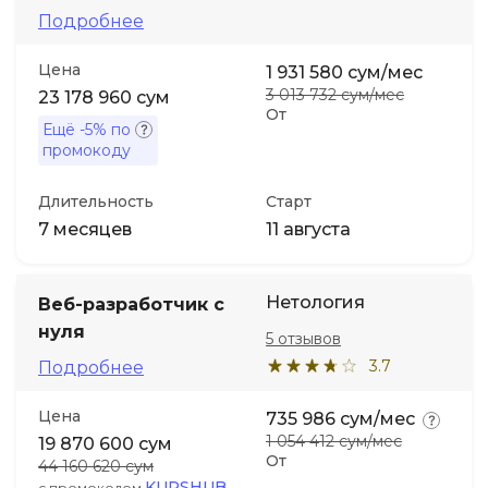
Подробнее
Иностранные языки
Цена
1 931 580 сум/мес
3 013 732 сум/мес
23 178 960 сум
Soft Skills
От
Ещё
-5%
по
промокоду
ДПО
Длительность
Старт
7 месяцев
11 августа
Детям
Акции и промокоды
Нетология
Веб-разработчик с
нуля
5 отзывов
3.7
Подробнее
Цена
735 986 сум/мес
1 054 412 сум/мес
19 870 600 сум
От
44 160 620 сум
KURSHUB
с промокодом