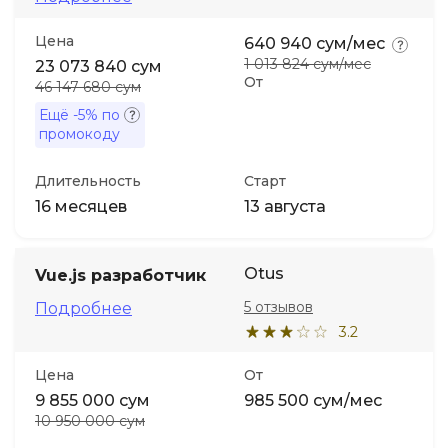
Цена
640 940 сум/мес
1 013 824 сум/мес
23 073 840 сум
От
46 147 680 сум
Ещё
-5%
по
промокоду
Длительность
Старт
16 месяцев
13 августа
Otus
Vue.js разработчик
5 отзывов
Подробнее
3.2
Цена
От
9 855 000 сум
985 500 сум/мес
10 950 000 сум