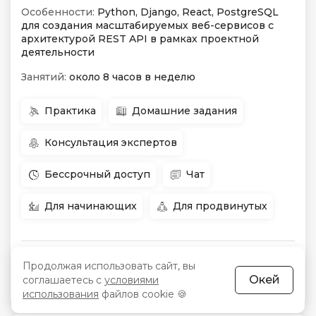
Особенности:
Python, Django, React, PostgreSQL
для создания масштабируемых веб-сервисов с
архитектурой REST API в рамках проектной
деятельности
Занятий:
около 8 часов в неделю
Практика
Домашние задания
Консультация экспертов
Бессрочный доступ
Чат
Для начинающих
Для продвинутых
Начало:
13 августа
Цена:
23 073 840 сум
-50 %
Продолжая использовать сайт, вы
Окей
соглашаетесь с
условиями
Срок:
16 месяцев
Рассрочка:
640 940 сум/мес
использования
файлов cookie 🍪