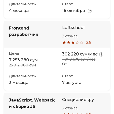
Длительность
Старт
4 месяца
16 октября
Loftschool
Frontend
разработчик
2 отзыва
2.8
Цена
302 220 сум/мес
1 079 670 сум/мес
7 253 280 сум
От
25 912 080 сум
Длительность
Старт
3 месяца
7 августа
Специалист.ру
JavaScript. Webpack
и сборка JS
3 отзыва