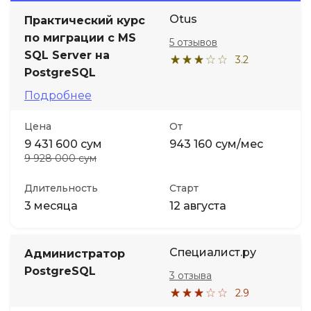
Otus
Практический курс
Иностранные языки
по миграции с MS
5 отзывов
SQL Server на
3.2
Soft Skills
PostgreSQL
Подробнее
ДПО
Цена
От
9 431 600 сум
943 160 сум/мес
Детям
9 928 000 сум
Акции и промокоды
Длительность
Старт
3 месяца
12 августа
Специалист.ру
Администратор
PostgreSQL
3 отзыва
2.9