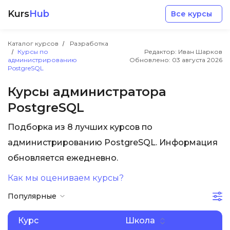
Kurs
Hub
Все курсы
Каталог курсов
Разработка
Курсы по
Редактор: Иван Шарков
администрированию
Обновлено:
03 августа 2026
PostgreSQL
Курсы администратора
PostgreSQL
Разработка
Подборка из 8 лучших курсов по
Маркетинг
администрированию PostgreSQL. Информация
обновляется ежедневно.
Дизайн
Как мы оцениваем курсы?
Популярные
Аналитика
Курс
Школа
Менеджмент