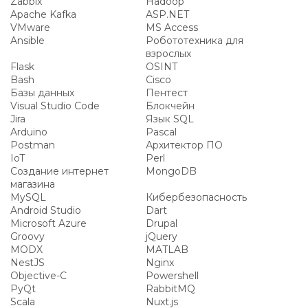
Zabbix
Hadoop
Apache Kafka
ASP.NET
VMware
MS Access
Ansible
Робототехника для
взрослых
Flask
OSINT
Bash
Cisco
Базы данных
Пентест
Visual Studio Code
Блокчейн
Jira
Язык SQL
Arduino
Pascal
Postman
Архитектор ПО
IoT
Perl
Создание интернет
MongoDB
магазина
MySQL
Кибербезопасность
Android Studio
Dart
Microsoft Azure
Drupal
Groovy
jQuery
MODX
MATLAB
NestJS
Nginx
Objective-C
Powershell
PyQt
RabbitMQ
Scala
Nuxt.js