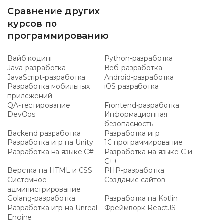
Сравнение других
курсов по
программированию
Вайб кодинг
Python-разработка
Java-разработка
Веб-разработка
JavaScript-разработка
Android-разработка
Разработка мобильных
iOS разработка
приложений
QA-тестирование
Frontend-разработка
DevOps
Информационная
безопасность
Backend разработка
Разработка игр
Разработка игр на Unity
1C программирование
Разработка на языке C#
Разработка на языке C и
C++
Верстка на HTML и CSS
PHP-разработка
Системное
Создание сайтов
администрирование
Golang-разработка
Разработка на Kotlin
Разработка игр на Unreal
Фреймворк ReactJS
Engine