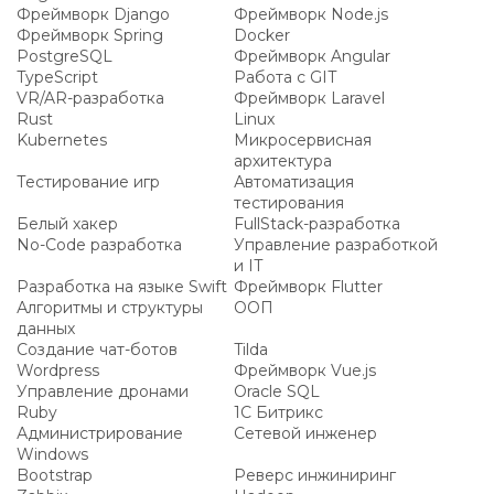
Фреймворк Django
Фреймворк Node.js
Фреймворк Spring
Docker
PostgreSQL
Фреймворк Angular
TypeScript
Работа с GIT
VR/AR-разработка
Фреймворк Laravel
Rust
Linux
Kubernetes
Микросервисная
архитектура
Тестирование игр
Автоматизация
тестирования
Белый хакер
FullStack-разработка
No-Code разработка
Управление разработкой
и IT
Разработка на языке Swift
Фреймворк Flutter
Алгоритмы и структуры
ООП
данных
Создание чат-ботов
Tilda
Wordpress
Фреймворк Vue.js
Управление дронами
Oracle SQL
Ruby
1С Битрикс
Администрирование
Сетевой инженер
Windows
Bootstrap
Реверс инжиниринг