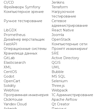
CI/CD
Jenkins
Фреймворк Symfony
Terraform
Компьютерное зрение
Нагрузочное
тестирование
Ручное тестирование
Сетевое
администрирование
LibGDX
React Native
Prometheus
Joomla
Дизайнер верстальщик
OpenStack
FastAPI
Компьютерные сети
Операционные системы
Промпт инжиниринг
Хранилища данных
SRE
GitLab
Active Directory
Elasticsearch
QGIS
XML
UML
CentOS
Bubble
Godot
MS SQL
OpenCart
Selenium
Solidity
Three.js
Webflow
Webpack
Программная инженерия
1С Администрирование
ClickHouse
Apache Airflow
Yandex Cloud
Qt Creator
Asterisk
Парсинг