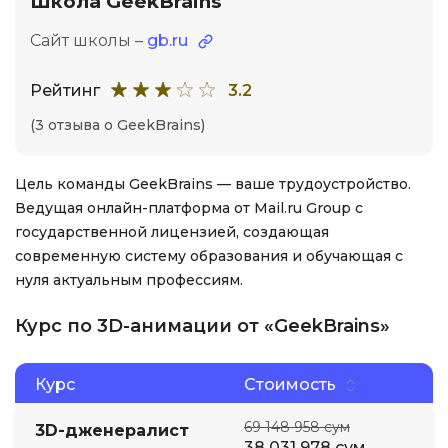
Школа GeekBrains
Сайт школы –
gb.ru
Рейтинг
3.2
(3 отзыва о GeekBrains)
Цель команды GeekBrains — ваше трудоустройство.
Ведущая онлайн-платформа от Mail.ru Group с
государственной лицензией, создающая
современную систему образования и обучающая с
нуля актуальным профессиям.
Курс по 3D-анимации от «GeekBrains»
Курс
Стоимость
69 148 958 сум
3D-дженералист
38 031 978 сум