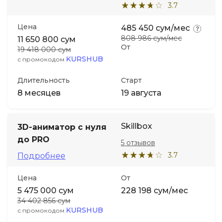
3.7
Цена
485 450 сум/мес
808 986 сум/мес
11 650 800 сум
От
19 418 000 сум
KURSHUB
с промокодом
Длительность
Старт
8 месяцев
19 августа
Skillbox
3D-аниматор с нуля
до PRO
5 отзывов
3.7
Подробнее
Цена
От
5 475 000 сум
228 198 сум/мес
34 402 856 сум
KURSHUB
с промокодом