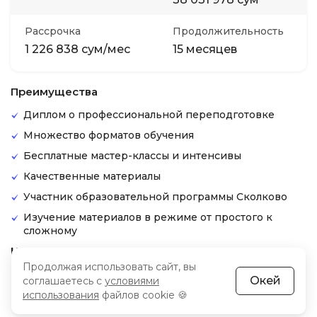
Рассрочка
Продолжительность
1 226 838 сум/мес
15 месяцев
Преимущества
Диплом о профессиональной переподготовке
Множество форматов обучения
Бесплатные мастер-классы и интенсивы
Качественные материалы
Участник образовательной программы Сколково
Изучение материалов в режиме от простого к
сложному
Недостатки
Продолжая использовать сайт, вы
Высокие цены на определенные курсы
Окей
соглашаетесь с
условиями
Есть пользователи, которые испытывают проблемы
использования
файлов cookie 🍪
с возвратом денег