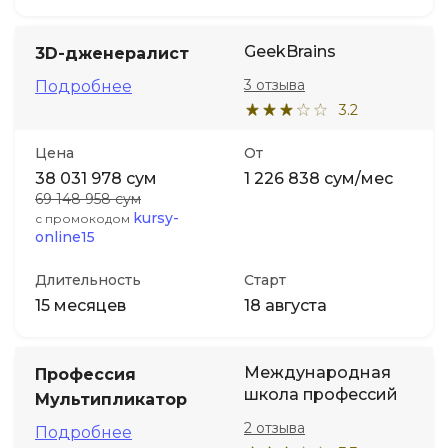
GeekBrains
3D-дженералист
3 отзыва
Подробнее
3.2
Цена
От
38 031 978 сум
1 226 838 сум/мес
69 148 958 сум
kursy-
с промокодом
online15
Длительность
Старт
15 месяцев
18 августа
Международная
Профессия
школа профессий
Мультипликатор
2 отзыва
Подробнее