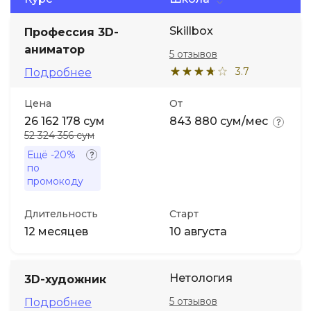
Skillbox
Иностранные языки
Профессия 3D-
аниматор
5 отзывов
Soft Skills
3.7
Подробнее
Цена
От
ДПО
26 162 178 сум
843 880 сум/мес
52 324 356 сум
Детям
Ещё
-20%
по
промокоду
Акции и промокоды
Длительность
Старт
12 месяцев
10 августа
Нетология
3D-художник
5 отзывов
Подробнее