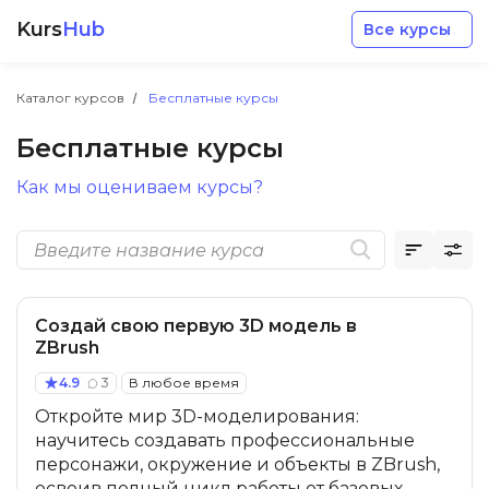
Kurs
Hub
Все курсы
Каталог курсов
Бесплатные курсы
Бесплатные курсы
Как мы оцениваем курсы?
Разработка
Маркетинг
Создай свою первую 3D модель в
ZBrush
Дизайн
4.9
3
В любое время
Откройте мир 3D-моделирования:
Аналитика
научитесь создавать профессиональные
персонажи, окружение и объекты в ZBrush,
Менеджмент
освоив полный цикл работы от базовых