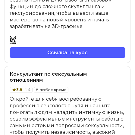
функций до сложного скульптинга и
текстурирования, чтобы вывести ваше
Иностранные языки
мастерство на новый уровень и начать
зарабатывать на 3D-графике.
Soft Skills
ДПО
Ссылка на курс
Детям
Консультант по сексуальным
отношениям
Акции и промокоды
3.8
4
В любое время
Откройте для себя востребованную
профессию сексолога с нуля и начните
помогать людям наладить интимную жизнь,
освоив эффективные инструменты работы с
самыми острыми вопросами сексуальности,
чтобы получить независимость, высокий