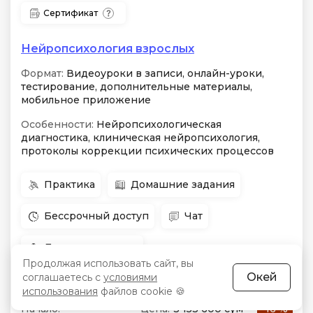
Сертификат
Нейропсихология взрослых
Формат:
Видеоуроки в записи, онлайн-уроки,
тестирование, дополнительные материалы,
мобильное приложение
Особенности:
Нейропсихологическая
диагностика, клиническая нейропсихология,
протоколы коррекции психических процессов
Практика
Домашние задания
Бессрочный доступ
Чат
Для продвинутых
Продолжая использовать сайт, вы
Окей
соглашаетесь с
условиями
использования
файлов cookie 🍪
в любое
Начало:
Цена:
3 153 600 сум
-16 %