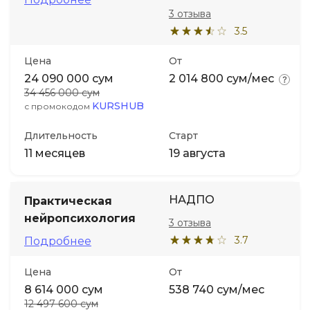
3 отзыва
3.5
Иностранные языки
Цена
От
Soft Skills
24 090 000 сум
2 014 800 сум/мес
34 456 000 сум
KURSHUB
с промокодом
ДПО
Длительность
Старт
Детям
11 месяцев
19 августа
Акции и промокоды
НАДПО
Практическая
нейропсихология
3 отзыва
3.7
Подробнее
Цена
От
8 614 000 сум
538 740 сум/мес
12 497 600 сум