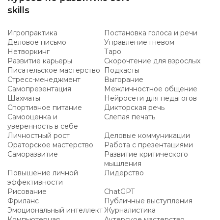
skills
Игропрактика
Постановка голоса и речи
Деловое письмо
Управление гневом
Нетворкинг
Таро
Развитие карьеры
Скорочтение для взрослых
Писательское мастерство
Подкасты
Стресс-менеджмент
Выгорание
Самопрезентация
Межличностное общение
Шахматы
Нейросети для педагогов
Спортивное питание
Дикторская речь
Самооценка и
Слепая печать
уверенность в себе
Личностный рост
Деловые коммуникации
Ораторское мастерство
Работа с презентациями
Саморазвитие
Развитие критического
мышления
Повышение личной
Лидерство
эффективности
Рисование
ChatGPT
Фриланс
Публичные выступления
Эмоциональный интеллект
Журналистика
Компьютерная
Актерское мастерство