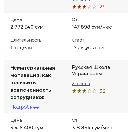
2.9
Иностранные языки
Цена
От
2 772 540 сум
147 898 сум/мес
Soft Skills
Длительность
Старт
ДПО
1 неделя
17 августа
Детям
Русская Школа
Нематериальная
Управления
мотивация: как
Акции и промокоды
повысить
2 отзыва
вовлеченность
3.2
сотрудников
Подробнее
Цена
От
3 416 400 сум
318 864 сум/мес