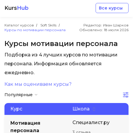
Kurs
Hub
Все курсы
Каталог курсов
Soft Skills
Редактор: Иван Шарков
Курсы по мотивации персонала
Обновлено:
18 июля 2026
Курсы мотивации персонала
Подборка из 4 лучших курсов по мотивации
Разработка
персонала. Информация обновляется
ежедневно.
Маркетинг
Как мы оцениваем курсы?
Популярные
Дизайн
Курс
Школа
Аналитика
Специалист.ру
Мотивация
Менеджмент
персонала
3 отзыва