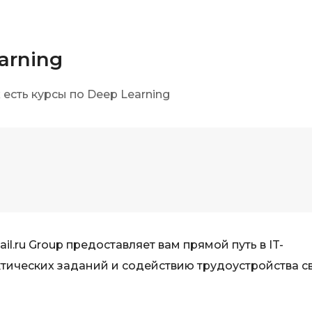
iOS разработк
Kubernetes
j
L
arning
jQuery
LibGDX
есть курсы по Deep Learning
Linux
А
Автоматизаци
M
Администрир
MATLAB
PostgreSQL
MODX
Администрир
MS Access
Алгоритмы и 
MS SQL
данных
Microsoft Azure
.ru Group предоставляет вам прямой путь в IT-
Архитектор П
тических заданий и содействию трудоустройства с