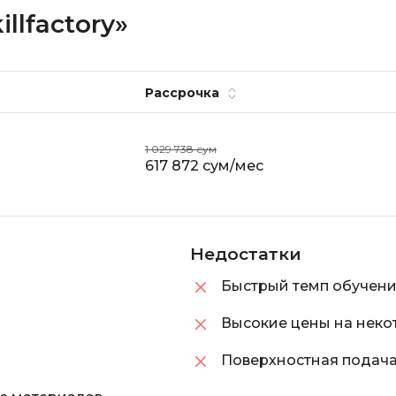
llfactory»
Рассрочка
1 029 738 сум
617 872 сум/мес
Недостатки
Быстрый темп обучен
Высокие цены на неко
й
Поверхностная подача