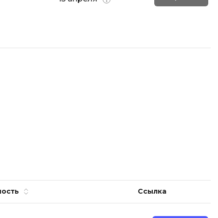
ООП
Операционные системы
ние
П
Парсинг
Пентест
Программная инженерия
Промпт инжиниринг
Р
Работа с GIT
Разработка игр
Разработка игр на Unity
ность
Ссылка
Разработка игр на Unreal
Engine