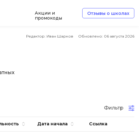
Акции и
Отзывы о школах
промокоды
Б
Редактор: Иван Шарков
Обновлено:
06 августа 2026
Базы данных
Белый хакер
Блокчейн
латных
В
Вайб кодинг
ботка
Веб-разработка
Фильтр
Верстка на HTML и CSS
льность
Дата начала
Ссылка
Д
Дизайнер верстальщик