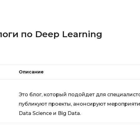
Visual Studio 
H
W
Hadoop
Webflow
оги по Deep Learning
I
Webpack
IoT
Wordpress
J
X
Java-разработка
Описание
XML
JavaScript-разработка
Y
Java Spring Boot
Это блог, который подойдет для специалисто
Yandex Cloud
Jenkins
публикуют проекты, анонсируют мероприяти
Z
Jira
Data Science и Big Data.
Zabbix
Joomla
i
K