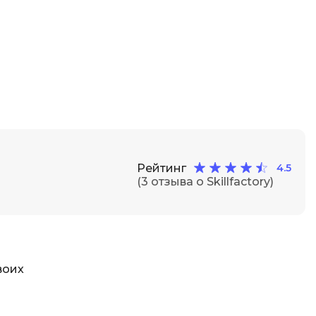
Фреймворк Node.js
а
Фреймворк ReactJS
Фреймворк Spring
Фреймворк Symfony
Фреймворк Vue.js
я тестирования
Х
ование
Хранилища данных
Рейтинг
4.5
(3 отзыва о Skillfactory)
Я
ование Windows
Язык SQL
структуры
О
воих