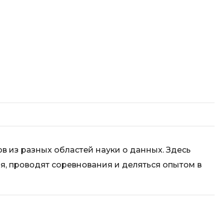
Code
Создание сайтов
Создание чат-ботов
Т
Тестирование игр
У
Управление дронами
Управление разработкой и IT
Ф
в из разных областей науки о данных. Здесь
Фреймворк Angular
я, проводят соревнования и деляться опытом в
Фреймворк Django
Фреймворк Flutter
Фреймворк Laravel