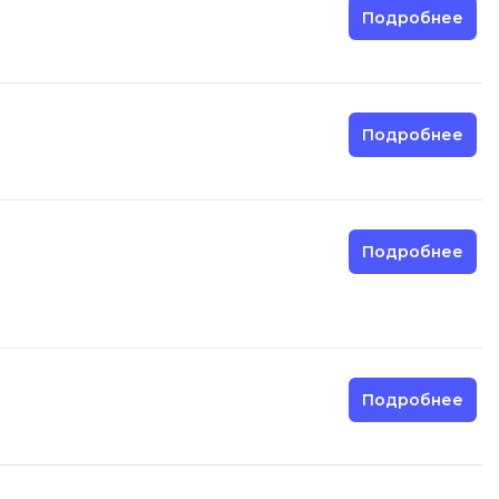
Подробнее
Разработка мобильных
приложений
Разработка на Kotlin
Разработка на языке C#
Подробнее
Разработка на языке C и C++
Разработка на языке Swift
Реверс инжиниринг
Подробнее
Робототехника для взрослых
Ручное тестирование
С
Подробнее
Сетевое администрирование
Сетевой инженер
отка
Создание интернет магазина