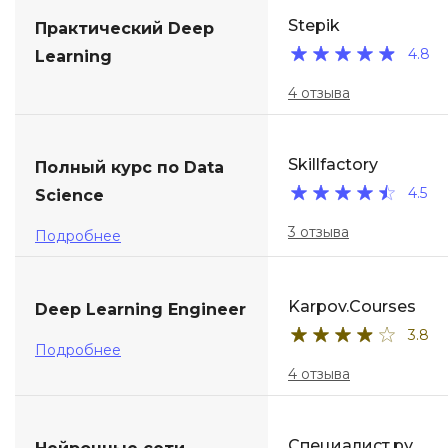
Stepik
Практический Deep
ДПО
4.8
Learning
Детям
4 отзыва
Skillfactory
Полный курс по Data
4.5
Science
3 отзыва
Подробнее
Karpov.Courses
Deep Learning Engineer
3.8
Подробнее
4 отзыва
Специалист.ру