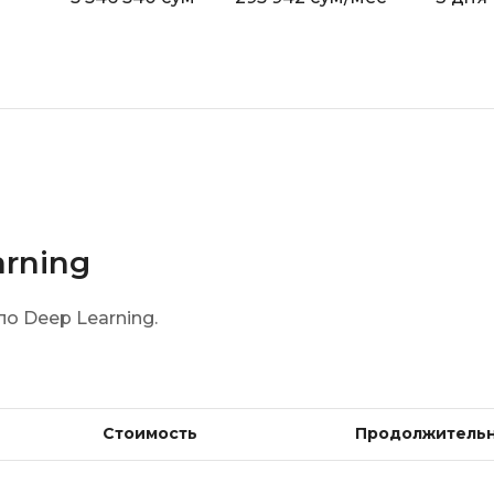
Bootstrap
Q
Bubble
QA-тестирова
C
QGIS
CI/CD
Qt Creator
CentOS
R
Cisco
RabbitMQ
arning
ClickHouse
React Native
D
о Deep Learning.
Ruby
Dart
Rust
DataLens
S
Delphi
Стоимость
Продолжитель
SRE
DevOps
Scala
Docker