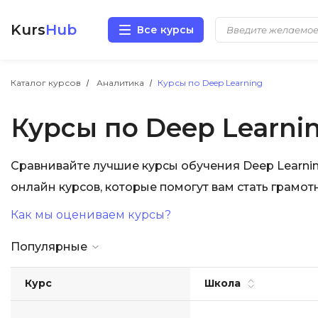
Kurs
Hub
Все курсы
Разработка
Каталог курсов
Аналитика
Курсы по Deep Learning
Курсы по Deep Learni
Маркетинг
Дизайн
Сравнивайте лучшие курсы обучения Deep Learnin
онлайн курсов, которые помогут вам стать грамо
Аналитика
Как мы оцениваем курсы?
Менеджмент
Популярные
Иностранные языки
Курс
Школа
Soft Skills