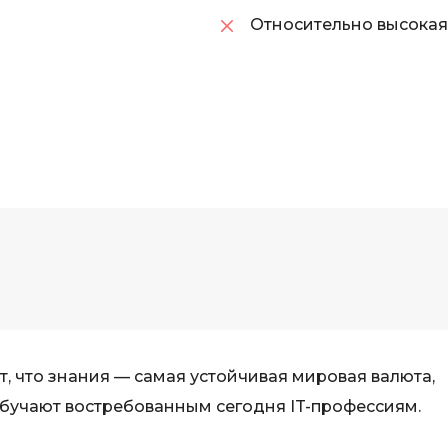
Visual Studio 
Относительно высокая
H
W
Hadoop
Webflow
I
Webpack
IoT
Wordpress
J
X
Java-разработка
XML
JavaScript-разработка
Y
Java Spring Boot
Yandex Cloud
Jenkins
Z
Jira
 что знания — самая устойчивая мировая валюта,
Zabbix
Joomla
бучают востребованным сегодня IT-профессиям.
i
K