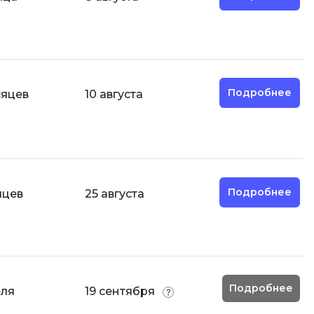
И
Информационная
безопасность
Подробнее
сяцев
10 августа
К
Кибербезопасность
Компьютерное зрение
ка
Компьютерные сети
Подробнее
яцев
25 августа
М
Микросервисная архитектура
Н
Нагрузочное тестирование
Подробнее
еля
19 сентября
О