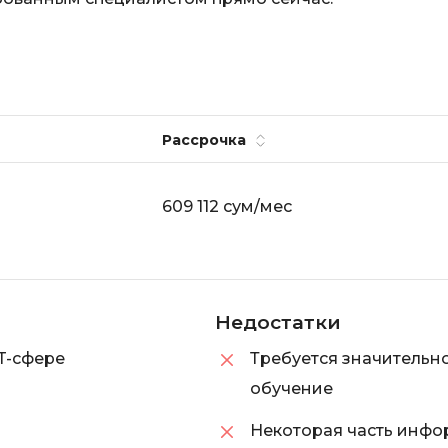
Selenium
Drupal
Solidity
E
T
Elasticsearch
Terraform
Рассрочка
F
Three.js
FastAPI
Tilda
609 112 сум/мес
Flask
TypeScript
Frontend-разработка
U
FullStack-разработка
UML
Недостатки
G
T-сфере
Требуется значительно
V
GitLab
обучение
VMware
Godot
VR/AR-разраб
Некоторая часть инфо
Groovy