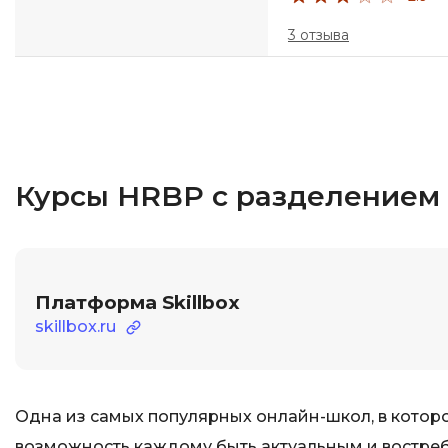
3 отзыва
Курсы HRBP с разделением
Платформа Skillbox
skillbox.ru
Одна из самых популярных онлайн-школ, в которо
возможность каждому быть актуальным и востре