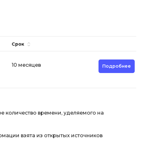
Разработка мобильных
приложений
Разработка на Kotlin
Разработка на языке C#
Срок
Разработка на языке C и C++
Разработка на языке Swift
10 месяцев
Подробнее
Реверс инжиниринг
Робототехника для взрослых
Ручное тестирование
С
е количество времени, уделяемого на
Сетевое администрирование
Сетевой инженер
отка
рмации взята из открытых источников
Создание интернет магазина