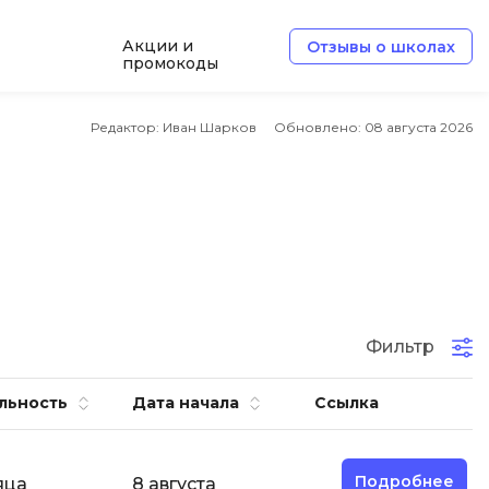
Акции и
Отзывы о школах
промокоды
Б
Редактор: Иван Шарков
Обновлено:
08 августа 2026
Базы данных
Белый хакер
Блокчейн
В
Вайб кодинг
ботка
Фильтр
Веб-разработка
Верстка на HTML и CSS
льность
Дата начала
Ссылка
Д
Дизайнер верстальщик
Подробнее
яца
8 августа