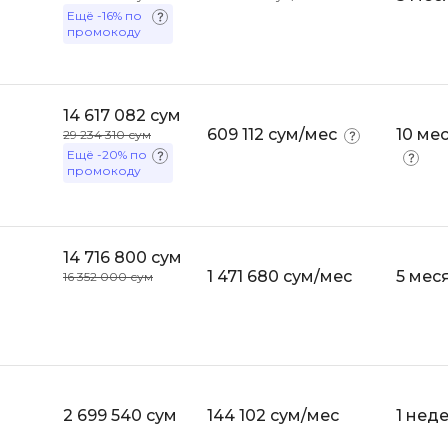
API
Ещё
-16%
по
Objective-C
промокоду
ASP.NET
OpenCart
Active Directory
OpenStack
14 617 082 сум
Android-разработка
Oracle SQL
609 112 сум/мес
10 ме
29 234 310 сум
Android Studio
Ещё
-20%
по
промокоду
P
Ansible
PHP-разработ
Apache Airflow
Pascal
Apache Kafka
14 716 800 сум
1 471 680 сум/мес
5 мес
Perl
16 352 000 сум
Arduino
PostgreSQL
Asterisk
Postman
B
Powershell
Backend разработка
Prometheus
2 699 540 сум
144 102 сум/мес
1 нед
Bash
PyQt