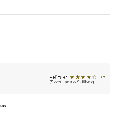
ООП
Операционные системы
ние
П
Парсинг
Пентест
Программная инженерия
Промпт инжиниринг
Р
Рейтинг
3.7
Работа с GIT
(5 отзывов о Skillbox)
Разработка игр
Разработка игр на Unity
вая
Разработка игр на Unreal
Engine