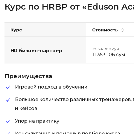
Курс по HRBP от «Eduson A
Курс
Стоимость
37 124 880 сум
HR бизнес-партнер
11 353 106 сум
Преимущества
Игровой подход в обучении
Большое количество различных тренажеров, 
и кейсов
Упор на практику
Консультация и помощь в подборе курса