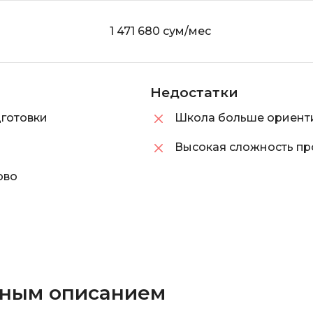
1 471 680 сум/мес
Недостатки
готовки
Школа больше ориент
Высокая сложность пр
ово
бным описанием