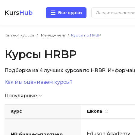
Kurs
Hub
Все курсы
Разработка
Каталог курсов
Менеджмент
Курсы по HRBP
Курсы HRBP
Маркетинг
Дизайн
Подборка из 4 лучших курсов по HRBP. Информа
Как мы оцениваем курсы?
Аналитика
Популярные
Менеджмент
Курс
Школа
Иностранные языки
Soft Skills
Eduson Academy
HR бизнес-партнер