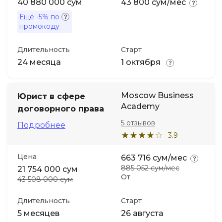
40 880 000 сум
43 800 сум/мес
Ещё
-5%
по
промокоду
Длительность
Старт
24 месяца
1 октября
Moscow Business
Юрист в сфере
Academy
договорного права
5 отзывов
Подробнее
3.9
Цена
663 716 сум/мес
885 052 сум/мес
21 754 000 сум
От
43 508 000 сум
Длительность
Старт
5 месяцев
26 августа