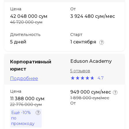
Цена
От
42 048 000 сум
3 924 480 сум/мес
46 720 000 сум
Длительность
Старт
5 дней
1 сентября
Eduson Academy
Корпоративный
юрист
5 отзывов
4.7
Подробнее
Цена
949 000 сум/мес
1 898 000 сум/мес
11 388 000 сум
От
22 776 000 сум
Ещё
-10%
по
промокоду