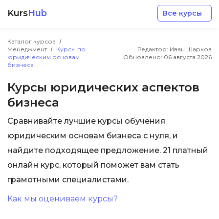
Kurs
Hub
Все курсы
Каталог курсов
Менеджмент
Курсы по
Редактор: Иван Шарков
юридическим основам
Обновлено:
06 августа 2026
бизнеса
Курсы юридических аспектов
бизнеса
Разработка
Сравнивайте лучшие курсы обучения
Маркетинг
юридическим основам бизнеса с нуля, и
найдите подходящее предложение. 21 платный
Дизайн
онлайн курс, который поможет вам стать
грамотными специалистами.
Аналитика
Как мы оцениваем курсы?
Менеджмент