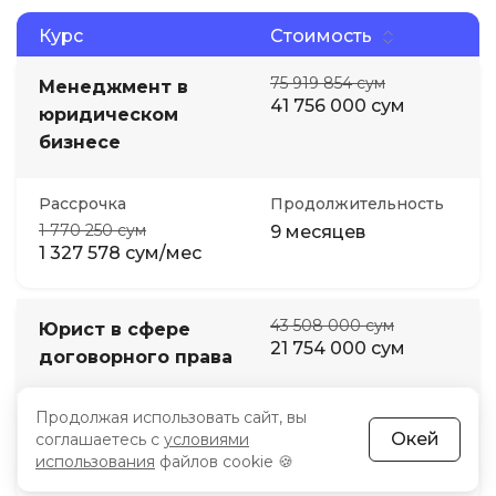
Курс
Стоимость
75 919 854 сум
Менеджмент в
41 756 000 сум
юридическом
бизнесе
Рассрочка
Продолжительность
1 770 250 сум
9 месяцев
1 327 578 сум/мес
43 508 000 сум
Юрист в сфере
21 754 000 сум
договорного права
Продолжая использовать сайт, вы
Рассрочка
Продолжительность
Окей
соглашаетесь с
условиями
885 052 сум
5 месяцев
использования
файлов cookie 🍪
663 716 сум/мес