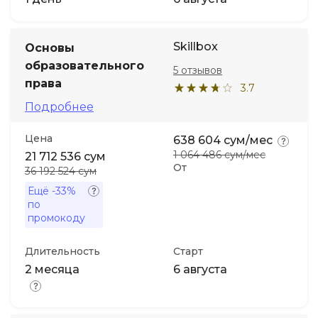
Skillbox
Основы
образовательного
5 отзывов
права
3.7
Подробнее
Цена
638 604 сум/мес
1 064 486 сум/мес
21 712 536 сум
От
36 192 524 сум
Ещё
-33%
по
промокоду
Длительность
Старт
2 месяца
6 августа