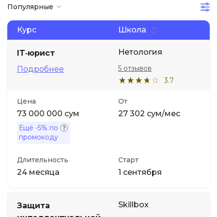
Популярные
Иностранные языки
Курс
Школа
Soft Skills
Нетология
IT‑юрист
5 отзывов
Подробнее
ДПО
3.7
Цена
От
Детям
73 000 000 сум
27 302 сум/мес
Ещё
-5%
по
Акции и промокоды
промокоду
Длительность
Старт
24 месяца
1 сентября
Skillbox
Защита