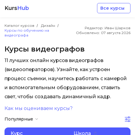
Kurs
Hub
Все курсы
Каталог курсов
Дизайн
Редактор: Иван Шарков
Курсы по обучению на
Обновлено:
07 августа 2026
видеографа
Курсы видеографов
11 лучших онлайн курсов видеографов
Разработка
(видеооператоров). Узнайте, как устроен
процесс съемки, научитесь работать с камерой
Маркетинг
и вспомогательным оборудованием, ставить
свет, чтобы создавать динамичный кадр.
Дизайн
Как мы оцениваем курсы?
Аналитика
Популярные
Менеджмент
Курс
Школа