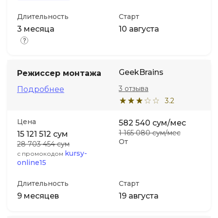
Длительность
Старт
3 месяца
10 августа
GeekBrains
Режиссер монтажа
3 отзыва
Подробнее
3.2
Цена
582 540 сум/мес
1 165 080 сум/мес
15 121 512 сум
От
28 703 454 сум
kursy-
с промокодом
online15
Длительность
Старт
9 месяцев
19 августа