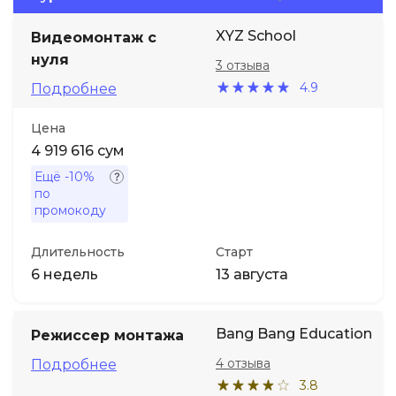
XYZ School
Видеомонтаж с
Иностранные языки
нуля
3 отзыва
4.9
Подробнее
Soft Skills
Цена
ДПО
4 919 616 сум
Ещё
-10%
Детям
по
промокоду
Акции и промокоды
Длительность
Старт
6 недель
13 августа
Bang Bang Education
Режиссер монтажа
4 отзыва
Подробнее
3.8