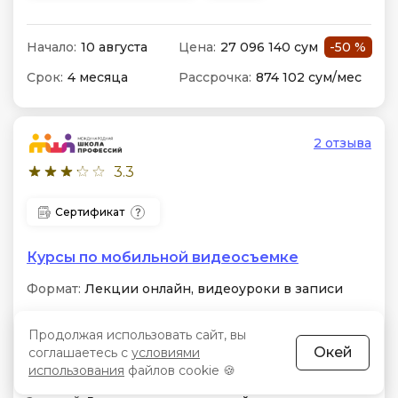
Начало:
10 августа
Цена:
27 096 140 сум
-50 %
Срок:
4 месяца
Рассрочка:
874 102 сум/мес
2 отзыва
3.3
Сертификат
Курсы по мобильной видеосъемке
Формат:
Лекции онлайн, видеоуроки в записи
Особенности:
Экспозиция, фокус,
Продолжая использовать сайт, вы
композиционные приемы и световые схемы,
Окей
соглашаетесь с
условиями
работа в CapCut и VN, создание динамичного
контента для соцсетей и Reels
использования
файлов cookie 🍪