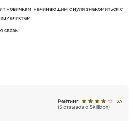
Фреймворк Node.js
а
т новичкам, начинающим с нуля знакомиться с
Фреймворк ReactJS
пециалистам
Фреймворк Spring
я связь
Фреймворк Symfony
Фреймворк Vue.js
я тестирования
Х
ование
Хранилища данных
Я
ование Windows
Язык SQL
структуры
Рейтинг
3.7
О
(5 отзывов о Skillbox)