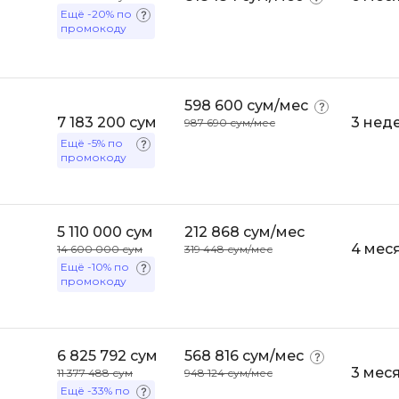
API
Ещё
-20%
по
Objective-C
промокоду
ASP.NET
OpenCart
Active Directory
OpenStack
Android-разработка
598 600 сум/мес
Oracle SQL
7 183 200 сум
3 нед
987 690 сум/мес
Android Studio
Ещё
-5%
по
P
промокоду
Ansible
PHP-разработ
Apache Airflow
Pascal
Apache Kafka
5 110 000 сум
212 868 сум/мес
Perl
4 мес
14 600 000 сум
319 448 сум/мес
Arduino
Ещё
-10%
по
PostgreSQL
промокоду
Asterisk
Postman
B
Powershell
6 825 792 сум
568 816 сум/мес
Backend разработка
Prometheus
3 мес
11 377 488 сум
948 124 сум/мес
Bash
Ещё
-33%
по
PyQt