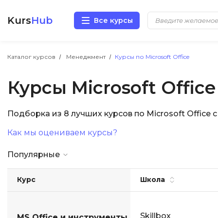
Kurs
Hub
Все курсы
Разработка
Каталог курсов
Менеджмент
Курсы по Microsoft Office
Курсы Microsoft Office
Маркетинг
Дизайн
Подборка из 8 лучших курсов по Microsoft Office
Как мы оцениваем курсы?
Аналитика
Популярные
Менеджмент
Курс
Школа
Иностранные языки
Soft Skills
Skillbox
MS Office и инструменты