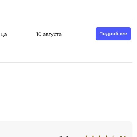
Разработка мобильных
приложений
Разработка на Kotlin
Подробнее
яца
10 августа
Разработка на языке C#
Разработка на языке C и C++
Разработка на языке Swift
Реверс инжиниринг
Робототехника для взрослых
Ручное тестирование
С
Сетевое администрирование
Сетевой инженер
отка
Создание интернет магазина