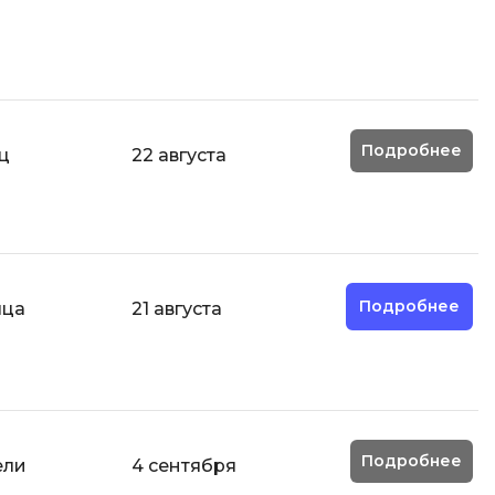
ООП
Операционные системы
ние
П
Подробнее
Парсинг
ц
22 августа
Пентест
Программная инженерия
Промпт инжиниринг
Подробнее
яца
21 августа
Р
Работа с GIT
Разработка игр
Разработка игр на Unity
Подробнее
Разработка игр на Unreal
ели
4 сентября
Engine