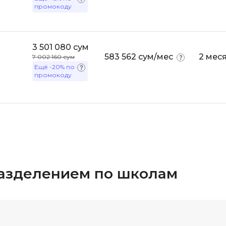
промокоду
Selenium
Drupal
Solidity
E
3 501 080 сум
T
Elasticsearch
583 562 сум/мес
2 мес
7 002 160 сум
Ещё
-20%
по
Terraform
промокоду
F
Three.js
FastAPI
Tilda
Flask
TypeScript
Frontend-разработка
U
FullStack-разработка
UML
G
 разделением по школам
V
GitLab
VMware
Godot
VR/AR-разраб
Groovy