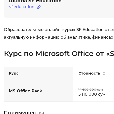
Школа SF Education
sf.education
Образовательные онлайн-курсы SF Education от 
актуальную информацию об аналитике, финансах 
Курс по Microsoft Office от «
Курс
Стоимость
14 600 000 сум
MS Office Pack
5 110 000 сум
Преимущества