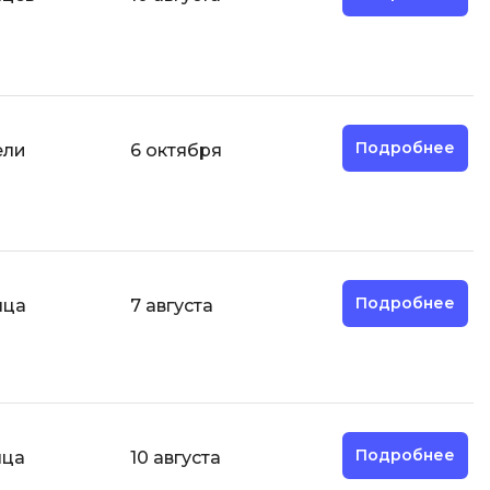
И
Информационная
безопасность
Подробнее
ели
6 октября
К
Кибербезопасность
Компьютерное зрение
ка
Компьютерные сети
Подробнее
яца
7 августа
М
Микросервисная архитектура
Н
Нагрузочное тестирование
Подробнее
яца
10 августа
О