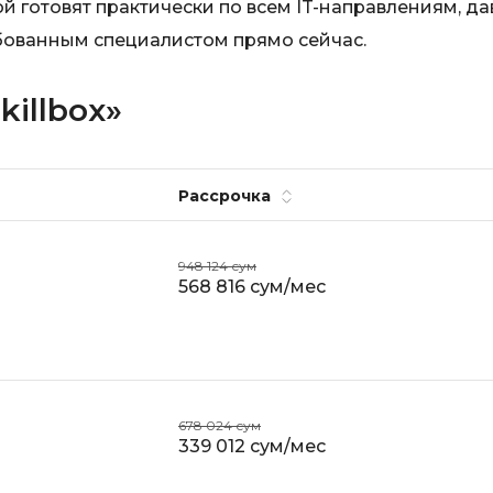
й готовят практически по всем IT-направлениям, да
бованным специалистом прямо сейчас.
killbox»
Рассрочка
948 124 сум
568 816 сум/мес
678 024 сум
339 012 сум/мес