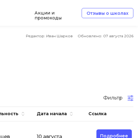
Акции и
Отзывы о школах
промокоды
Б
Редактор: Иван Шарков
Обновлено:
07 августа 2026
Базы данных
Белый хакер
Блокчейн
В
Вайб кодинг
ботка
Фильтр
Веб-разработка
Верстка на HTML и CSS
льность
Дата начала
Ссылка
Д
Дизайнер верстальщик
Подробнее
яцев
10 августа