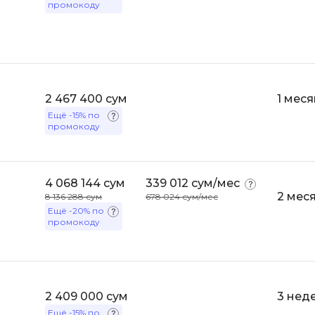
промокоду
Bootstrap
Q
Bubble
QA-тестирова
C
QGIS
CI/CD
2 467 400 сум
1 меся
Qt Creator
Ещё
-15%
по
CentOS
промокоду
R
Cisco
RabbitMQ
ClickHouse
React Native
4 068 144 сум
339 012 сум/мес
D
2 мес
8 136 288 сум
678 024 сум/мес
Ruby
Ещё
-20%
по
Dart
промокоду
Rust
DataLens
S
Delphi
SRE
DevOps
2 409 000 сум
3 нед
Scala
Ещё
-15%
по
Docker