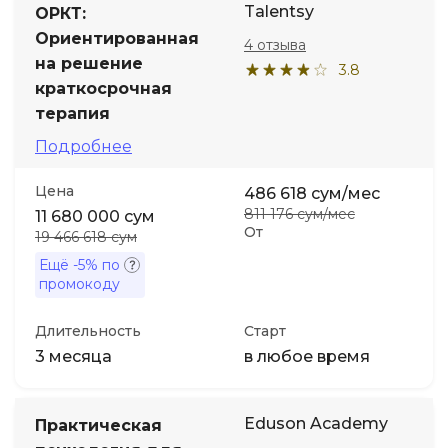
Talentsy
ОРКТ:
Ориентированная
4 отзыва
Иностранные языки
на решение
3.8
краткосрочная
Soft Skills
терапия
Подробнее
ДПО
Цена
486 618 сум/мес
Детям
811 176 сум/мес
11 680 000 сум
От
19 466 618 сум
Ещё
-5%
по
Акции и промокоды
промокоду
Длительность
Старт
3 месяца
в любое время
Eduson Academy
Практическая