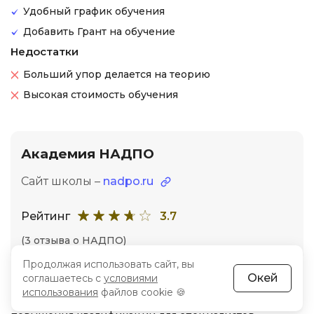
Удобный график обучения
Добавить Грант на обучение
Недостатки
Больший упор делается на теорию
Высокая стоимость обучения
Академия НАДПО
Сайт школы –
nadpo.ru
Рейтинг
3.7
(3 отзыва о НАДПО)
Продолжая использовать сайт, вы
Окей
соглашаетесь с
условиями
НАДПО — образовательная организация,
использования
файлов cookie 🍪
предлагающая широкий выбор курсов и программ