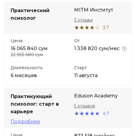
MITM Институт
Практический
психолог
3 отзыва
3.7
Цена
От
16 065 840 сум
1 338 820 сум/мес
22 933 680 сум
Длительность
Старт
6 месяцев
11 августа
Eduson Academy
Практикующий
психолог: старт в
5 отзывов
карьере
4.7
Подробнее
Цена
873 518 сум/мес