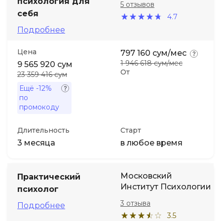
психология для
5 отзывов
себя
4.7
Подробнее
Цена
797 160 сум/мес
1 946 618 сум/мес
9 565 920 сум
От
23 359 416 сум
Ещё
-12%
по
промокоду
Длительность
Старт
3 месяца
в любое время
Московский
Практический
Институт Психологии
психолог
3 отзыва
Подробнее
3.5