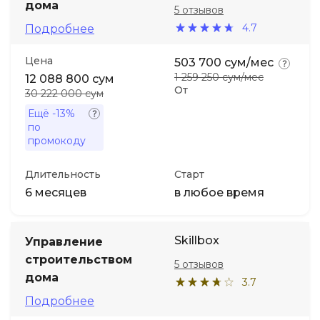
дома
5 отзывов
4.7
Подробнее
Иностранные языки
Цена
503 700 сум/мес
Soft Skills
1 259 250 сум/мес
12 088 800 сум
От
30 222 000 сум
ДПО
Ещё
-13%
по
промокоду
Детям
Длительность
Старт
6 месяцев
в любое время
Акции и промокоды
Skillbox
Управление
строительством
5 отзывов
дома
3.7
Подробнее