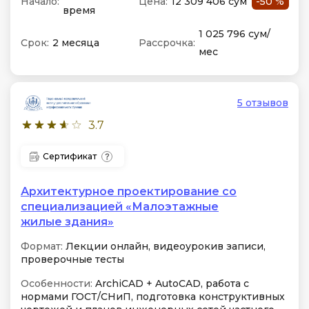
Начало:
Цена:
12 309 406 сум
-50 %
время
1 025 796 сум/
Срок:
2 месяца
Рассрочка:
мес
5 отзывов
3.7
Сертификат
Архитектурное проектирование со
специализацией «Малоэтажные
жилые здания»
Формат:
Лекции онлайн, видеоурокив записи,
проверочные тесты
Особенности:
ArchiCAD + AutoCAD, работа с
нормами ГОСТ/СНиП, подготовка конструктивных