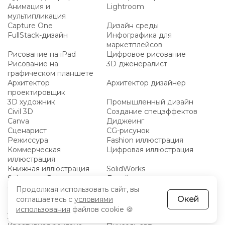
Анимация и
Lightroom
мультипликация
Capture One
Дизайн среды
FullStack-дизайн
Инфографика для
маркетплейсов
Рисование на iPad
Цифровое рисование
Рисование на
3D дженералист
графическом планшете
Архитектор
Архитектор дизайнер
проектировщик
3D художник
Промышленный дизайн
Civil 3D
Создание спецэффектов
Canva
Диджеинг
Сценарист
CG-рисунок
Режиссура
Fashion иллюстрация
Коммерческая
Цифровая иллюстрация
иллюстрация
Книжная иллюстрация
SolidWorks
Substance Painter
Дизайн логотипов
Обработка фотографий
Масляная живопись
Продолжая использовать сайт, вы
Нарративный дизайн
Дизайн рекламы
Окей
соглашаетесь с
условиями
Компьютерная графика
VFX
использования
файлов cookie 🍪
3D печать
3D environment artist