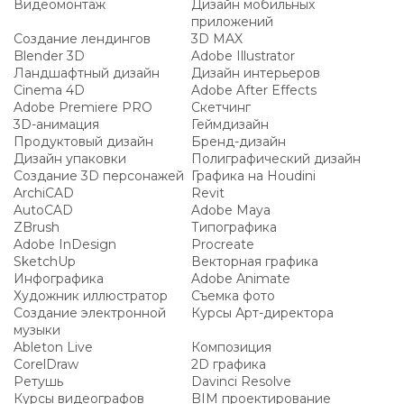
Видеомонтаж
Дизайн мобильных
приложений
Создание лендингов
3D MAX
Blender 3D
Adobe Illustrator
Ландшафтный дизайн
Дизайн интерьеров
Cinema 4D
Adobe After Effects
Adobe Premiere PRO
Скетчинг
3D-анимация
Геймдизайн
Продуктовый дизайн
Бренд-дизайн
Дизайн упаковки
Полиграфический дизайн
Создание 3D персонажей
Графика на Houdini
ArchiCAD
Revit
AutoCAD
Adobe Maya
ZBrush
Типографика
Adobe InDesign
Procreate
SketchUp
Векторная графика
Инфографика
Adobe Animate
Художник иллюстратор
Съемка фото
Создание электронной
Курсы Арт-директора
музыки
Ableton Live
Композиция
CorelDraw
2D графика
Ретушь
Davinci Resolve
Курсы видеографов
BIM проектирование