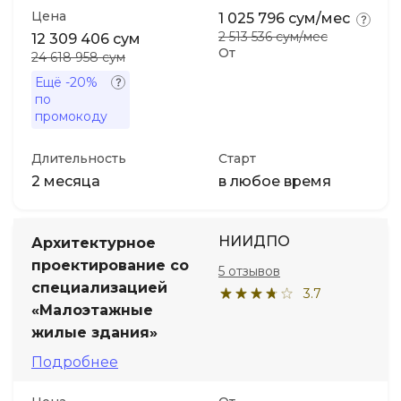
Цена
1 025 796 сум/мес
2 513 536 сум/мес
12 309 406 сум
От
24 618 958 сум
Ещё
-20%
по
промокоду
Длительность
Старт
2 месяца
в любое время
НИИДПО
Архитектурное
проектирование со
5 отзывов
специализацией
3.7
«Малоэтажные
жилые здания»
Подробнее