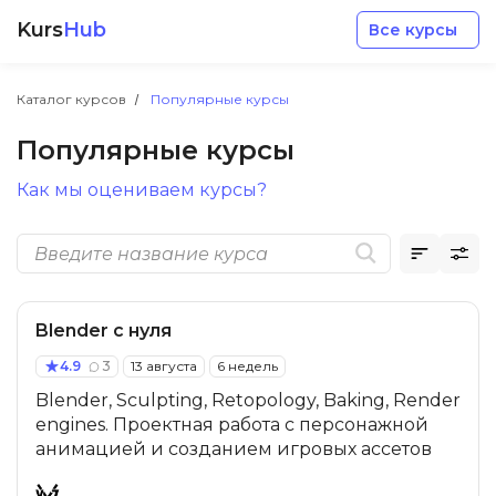
Kurs
Hub
Все курсы
Каталог курсов
Популярные курсы
Популярные курсы
Как мы оцениваем курсы?
Разработка
Маркетинг
Blender с нуля
Дизайн
4.9
3
13 августа
6 недель
Blender, Sculpting, Retopology, Baking, Render
Аналитика
engines. Проектная работа с персонажной
анимацией и созданием игровых ассетов
Менеджмент