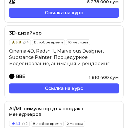
6 278 000 сум
Ссылка на курс
Иностранные языки
Soft Skills
3D-дизайнер
3.8
4
В любое время
10 месяцев
ДПО
Cinema 4D, Redshift, Marvelous Designer,
Substance Painter. Процедурное
Детям
моделирование, анимация и рендеринг
Акции и промокоды
1 810 400 сум
Ссылка на курс
AI/ML симулятор для продакт
менеджеров
4.1
2
В любое время
2 месяца