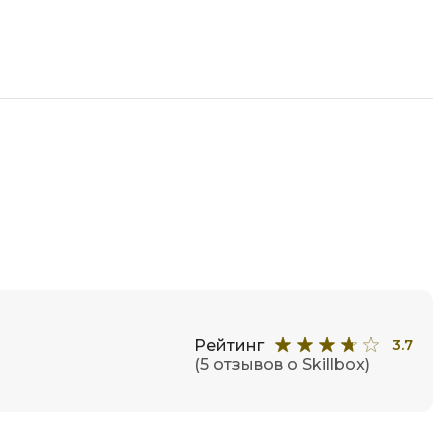
Разработка мобильных
приложений
Разработка на Kotlin
Разработка на языке C#
Разработка на языке C и C++
Разработка на языке Swift
Реверс инжиниринг
Робототехника для взрослых
Ручное тестирование
С
Рейтинг
3.7
(5 отзывов о Skillbox)
Сетевое администрирование
Сетевой инженер
отка
Создание интернет магазина