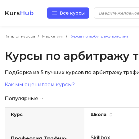
Kurs
Hub
Все курсы
Разработка
Каталог курсов
Маркетинг
Курсы по арбитражу трафика
Курсы по арбитражу 
Маркетинг
Дизайн
Подборка из 5 лучших курсов по арбитражу траф
Как мы оцениваем курсы?
Аналитика
Популярные
Менеджмент
Курс
Школа
Иностранные языки
Soft Skills
Skillbox
Профессия Трафик-