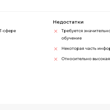
iOS разработк
Kubernetes
j
L
Недостатки
jQuery
LibGDX
T-сфере
Требуется значительно
Linux
А
обучение
Автоматизаци
M
Некоторая часть инфо
Администрир
MATLAB
PostgreSQL
Относительно высокая
MODX
Администрир
MS Access
Алгоритмы и 
MS SQL
данных
Microsoft Azure
Архитектор П