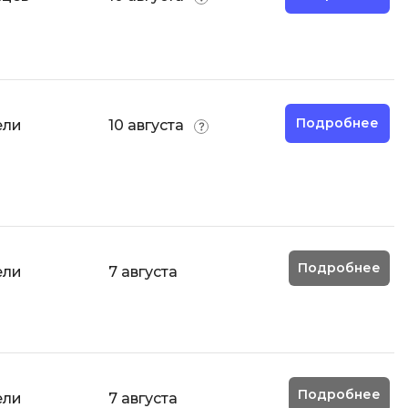
И
Информационная
безопасность
Подробнее
ели
10 августа
К
Кибербезопасность
Компьютерное зрение
ка
Компьютерные сети
М
Подробнее
ели
7 августа
Микросервисная архитектура
Н
Нагрузочное тестирование
Подробнее
ели
7 августа
О