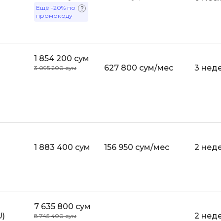
API
Ещё
-20%
по
Objective-C
промокоду
ASP.NET
OpenCart
Active Directory
OpenStack
Android-разработка
1 854 200 сум
Oracle SQL
627 800 сум/мес
3 нед
3 095 200 сум
Android Studio
P
Ansible
PHP-разработ
Apache Airflow
Pascal
Apache Kafka
Perl
Arduino
1 883 400 сум
156 950 сум/мес
2 нед
PostgreSQL
Asterisk
Postman
B
Powershell
Backend разработка
Prometheus
7 635 800 сум
Bash
U)
2 нед
8 745 400 сум
PyQt