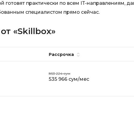
й готовят практически по всем IT-направлениям, да
Visual Studio 
H
бованным специалистом прямо сейчас.
W
Hadoop
Webflow
т «Skillbox»
I
Webpack
IoT
Wordpress
Рассрочка
J
X
Java-разработка
XML
853 224 сум
JavaScript-разработка
535 966 сум/мес
Y
Java Spring Boot
Yandex Cloud
Jenkins
Z
Jira
Zabbix
Joomla
i
K