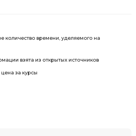
Фреймворк Node.js
а
Фреймворк ReactJS
Фреймворк Spring
Фреймворк Symfony
е количество времени, уделяемого на
Фреймворк Vue.js
я тестирования
Х
рмации взята из открытых источников
ование
Хранилища данных
 цена за курсы
Я
ование Windows
Язык SQL
структуры
О