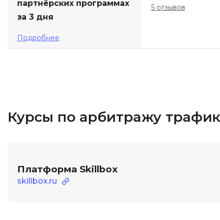
партнёрских программах
5 отзывов
за 3 дня
Подробнее
Курсы по арбитражу трафик
Платформа Skillbox
skillbox.ru