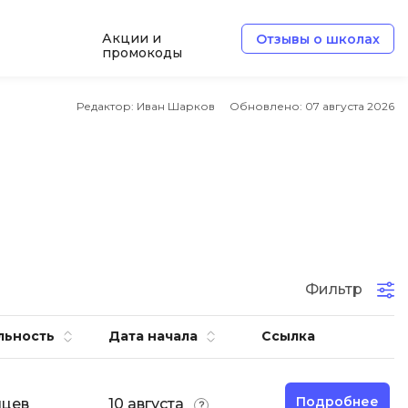
Акции и
Отзывы о школах
промокоды
Б
Редактор: Иван Шарков
Обновлено:
07 августа 2026
Базы данных
Белый хакер
Блокчейн
В
Вайб кодинг
ботка
Фильтр
Веб-разработка
Верстка на HTML и CSS
льность
Дата начала
Ссылка
Д
Дизайнер верстальщик
Подробнее
яцев
10 августа