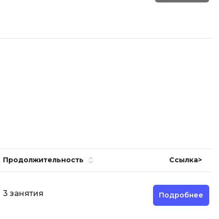
ООП
Операционные системы
ние
П
Парсинг
Пентест
Программная инженерия
Промпт инжиниринг
Р
Работа с GIT
Продолжительност
ь
Ссылка>
Разработка игр
Разработка игр на Unity
3 занятия
Подробнее
Разработка игр на Unreal
Engine