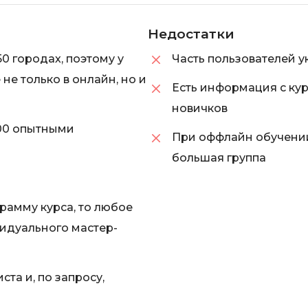
Недостатки
0 городах, поэтому у
Часть пользователей 
не только в онлайн, но и
Есть информация с кур
новичков
00 опытными
При оффлайн обучении
большая группа
рамму курса, то любое
видуального мастер-
та и, по запросу,