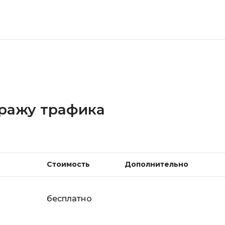
Bootstrap
Q
Bubble
QA-тестирова
C
QGIS
CI/CD
Qt Creator
CentOS
R
Cisco
тражу трафика
RabbitMQ
ClickHouse
React Native
D
Ruby
Dart
Rust
Стоимость
Дополнительно
DataLens
S
Delphi
бесплатно
SRE
DevOps
Scala
Docker