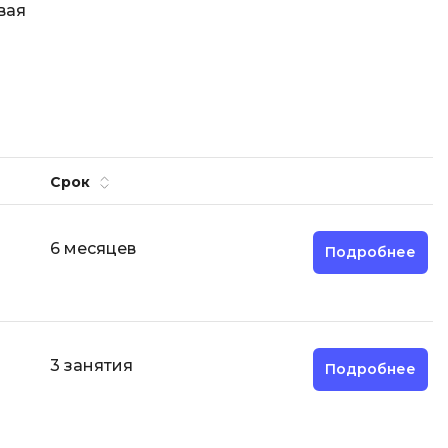
вая
Code
Создание сайтов
Создание чат-ботов
Т
Тестирование игр
У
Срок
Управление дронами
Управление разработкой и IT
6 месяцев
Подробнее
Ф
Фреймворк Angular
Фреймворк Django
3 занятия
Подробнее
Фреймворк Flutter
Фреймворк Laravel