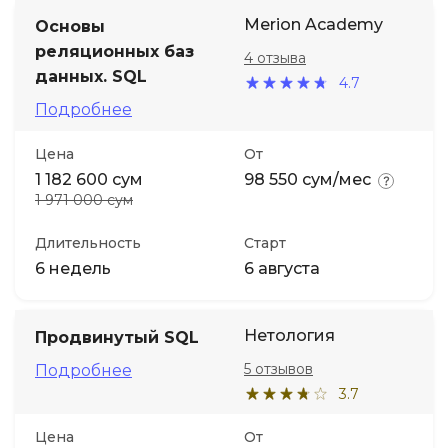
Merion Academy
Основы
Иностранные языки
реляционных баз
4 отзыва
данных. SQL
4.7
Soft Skills
Подробнее
Цена
От
ДПО
1 182 600 сум
98 550 сум/мес
1 971 000 сум
Детям
Длительность
Старт
6 недель
6 августа
Акции и промокоды
Нетология
Продвинутый SQL
5 отзывов
Подробнее
3.7
Цена
От