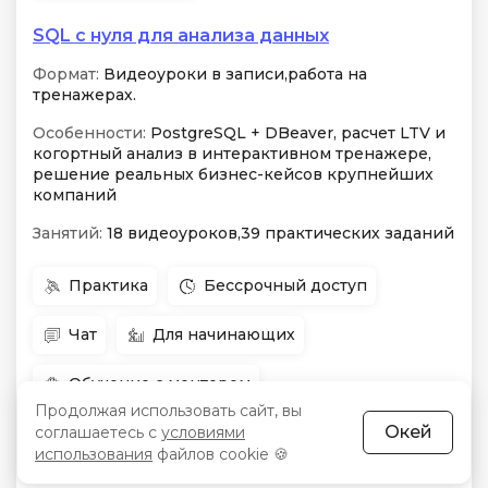
SQL с нуля для анализа данных
Формат:
Видеоуроки в записи,работа на
тренажерах.
Особенности:
PostgreSQL + DBeaver, расчет LTV и
когортный анализ в интерактивном тренажере,
решение реальных бизнес-кейсов крупнейших
компаний
Занятий:
18 видеоуроков,39 практических заданий
Практика
Бессрочный доступ
Чат
Для начинающих
Обучение с ментором
Продолжая использовать сайт, вы
Окей
соглашаетесь с
условиями
использования
файлов cookie 🍪
Начало:
8 августа
Цена:
7 285 400 сум