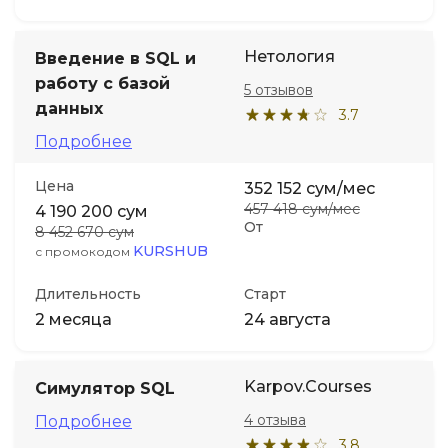
Нетология
Введение в SQL и
работу с базой
5 отзывов
данных
3.7
Подробнее
Цена
352 152 сум/мес
457 418 сум/мес
4 190 200 сум
От
8 452 670 сум
KURSHUB
с промокодом
Длительность
Старт
2 месяца
24 августа
Karpov.Courses
Симулятор SQL
4 отзыва
Подробнее
3.8