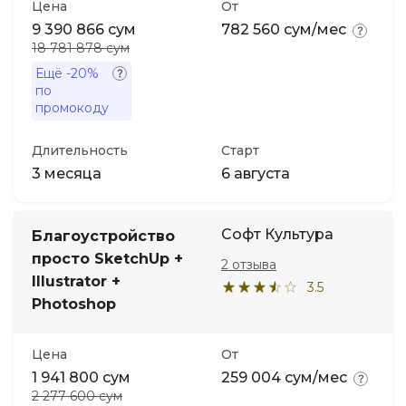
Цена
От
9 390 866 сум
782 560 сум/мес
18 781 878 сум
Ещё
-20%
по
промокоду
Длительность
Старт
3 месяца
6 августа
Софт Культура
Благоустройство
просто SketchUp +
2 отзыва
Illustrator +
3.5
Photoshop
Цена
От
1 941 800 сум
259 004 сум/мес
2 277 600 сум