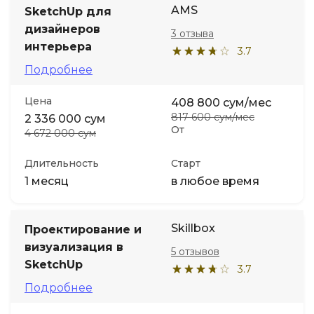
AMS
SketchUp для
дизайнеров
Иностранные языки
3 отзыва
интерьера
3.7
Подробнее
Soft Skills
Цена
408 800 сум/мес
ДПО
817 600 сум/мес
2 336 000 сум
От
4 672 000 сум
Детям
Длительность
Старт
1 месяц
в любое время
Акции и промокоды
Skillbox
Проектирование и
визуализация в
5 отзывов
SketchUp
3.7
Подробнее