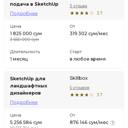
подача в SketchUp
3 отзыва
3.7
Подробнее
Цена
От
1 825 000 сум
319 302 сум/мес
3 650 000 сум
Длительность
Старт
1 месяц
в любое время
Skillbox
SketchUp для
ландшафтных
5 отзывов
дизайнеров
3.7
Подробнее
Цена
От
5 256 584 сум
876 146 сум/мес