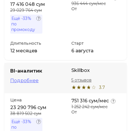
936 444 сум/мес
17 416 048 сум
От
29 029 764 сум
Ещё
-33%
по
промокоду
Длительность
Старт
12 месяцев
6 августа
Skillbox
BI-аналитик
5 отзывов
Подробнее
3.7
Цена
751 316 сум/мес
1 252 242 сум/мес
23 290 796 сум
От
38 819 502 сум
Ещё
-33%
по