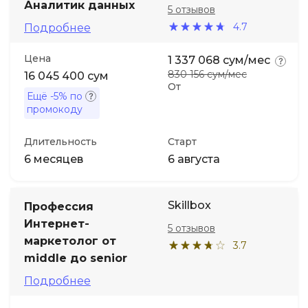
Аналитик данных
5 отзывов
4.7
Подробнее
Иностранные языки
Цена
1 337 068 сум/мес
Soft Skills
830 156 сум/мес
16 045 400 сум
От
Ещё
-5%
по
ДПО
промокоду
Длительность
Старт
Детям
6 месяцев
6 августа
Акции и промокоды
Skillbox
Профессия
Интернет-
5 отзывов
маркетолог от
3.7
middle до senior
Подробнее