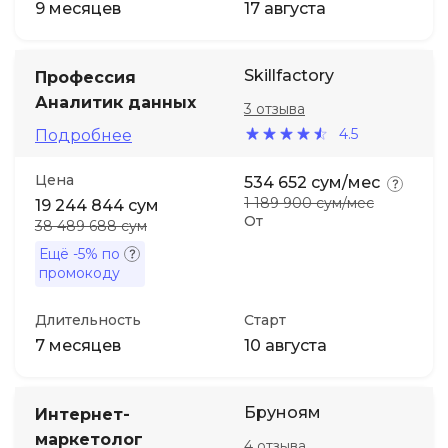
9 месяцев
17 августа
Skillfactory
Профессия
Аналитик данных
3 отзыва
4.5
Подробнее
Цена
534 652 сум/мес
1 189 900 сум/мес
19 244 844 сум
От
38 489 688 сум
Ещё
-5%
по
промокоду
Длительность
Старт
7 месяцев
10 августа
Бруноям
Интернет-
маркетолог
4 отзыва