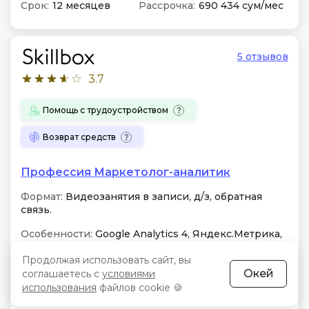
Срок:
12 месяцев
Рассрочка:
690 434 сум/мес
5 отзывов
3.7
Помощь с трудоустройством
Возврат средств
Профессия Маркетолог-аналитик
Формат:
Видеозанятия в записи, д/з, обратная
связь.
Особенности:
Google Analytics 4, Яндекс.Метрика,
SQL, Python и Tableau; расчет юнит-экономики и
настройка сквозной отчетности на основе
Продолжая использовать сайт, вы
реальных бизнес-кейсов
Окей
соглашаетесь с
условиями
использования
файлов cookie 🍪
Занятий:
3-5 часов в неделю