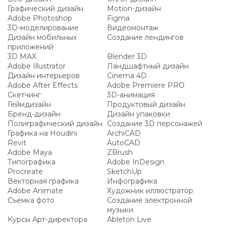
Графический дизайн
Motion-дизайн
Adobe Photoshop
Figma
3D-моделирование
Видеомонтаж
Дизайн мобильных
Создание лендингов
приложений
3D MAX
Blender 3D
Adobe Illustrator
Ландшафтный дизайн
Дизайн интерьеров
Cinema 4D
Adobe After Effects
Adobe Premiere PRO
Скетчинг
3D-анимация
Геймдизайн
Продуктовый дизайн
Бренд-дизайн
Дизайн упаковки
Полиграфический дизайн
Создание 3D персонажей
Графика на Houdini
ArchiCAD
Revit
AutoCAD
Adobe Maya
ZBrush
Типографика
Adobe InDesign
Procreate
SketchUp
Векторная графика
Инфографика
Adobe Animate
Художник иллюстратор
Съемка фото
Создание электронной
музыки
Курсы Арт-директора
Ableton Live