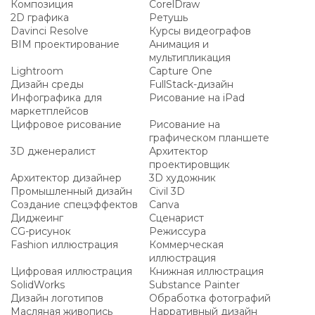
Композиция
CorelDraw
2D графика
Ретушь
Davinci Resolve
Курсы видеографов
BIM проектирование
Анимация и
мультипликация
Lightroom
Capture One
Дизайн среды
FullStack-дизайн
Инфографика для
Рисование на iPad
маркетплейсов
Цифровое рисование
Рисование на
графическом планшете
3D дженералист
Архитектор
проектировщик
Архитектор дизайнер
3D художник
Промышленный дизайн
Civil 3D
Создание спецэффектов
Canva
Диджеинг
Сценарист
CG-рисунок
Режиссура
Fashion иллюстрация
Коммерческая
иллюстрация
Цифровая иллюстрация
Книжная иллюстрация
SolidWorks
Substance Painter
Дизайн логотипов
Обработка фотографий
Масляная живопись
Нарративный дизайн