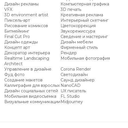
Дизайн рекламы
Компьютерная графика
VFX
3D печать
3D environment artist
Креативная реклама
Пиксель-арт
Интерьерный скетчинг
Рисование комиксов
Цветокоррекция
Битмейкинг
Звукорежиссура
Final Cut Pro
Сведение и мастеринг
Дизайн одежды
Дизайн мебели
Концепт арт
Фирменный стиль
Декоратор интерьера
Рендер
Realtime Landscaping
Мобильная фотография
Architect
Управление в дизайне
Corona Render
Фуд фото
Светодизайн
Создание макетов
Саунд дизайнер
Каллиграфия для взрослых
NanoCAD
Дизайн социальных сетей
UX писатель
Мобильная видеосъемка
FL Studio
Визуальные коммуникации
Midjourney