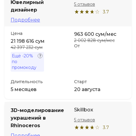
Ювелирный
5 отзывов
дизайнер
3.7
Иностранные языки
Подробнее
Soft Skills
Цена
963 600 сум/мес
2 002 828 сум/мес
21 198 616 сум
От
42 397 232 сум
ДПО
Ещё
-20%
по
Детям
промокоду
Длительность
Старт
Акции и промокоды
5 месяцев
20 августа
Skillbox
3D-моделирование
украшений в
5 отзывов
Rhinoceros
3.7
Подробнее