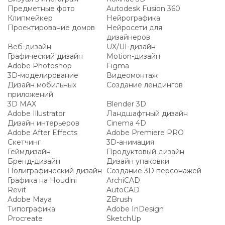
Предметные фото
Autodesk Fusion 360
Клипмейкер
Нейрографика
Проектирование домов
Нейросети для
дизайнеров
Веб-дизайн
UX/UI-дизайн
Графический дизайн
Motion-дизайн
Adobe Photoshop
Figma
3D-моделирование
Видеомонтаж
Дизайн мобильных
Создание лендингов
приложений
3D MAX
Blender 3D
Adobe Illustrator
Ландшафтный дизайн
Дизайн интерьеров
Cinema 4D
Adobe After Effects
Adobe Premiere PRO
Скетчинг
3D-анимация
Геймдизайн
Продуктовый дизайн
Бренд-дизайн
Дизайн упаковки
Полиграфический дизайн
Создание 3D персонажей
Графика на Houdini
ArchiCAD
Revit
AutoCAD
Adobe Maya
ZBrush
Типографика
Adobe InDesign
Procreate
SketchUp