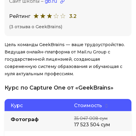
Сайт школы –
gb.ru
Рейтинг
3.2
(3 отзыва о GeekBrains)
Цель команды GeekBrains — ваше трудоустройство.
Ведущая онлайн-платформа от Mail.ru Group с
государственной лицензией, создающая
современную систему образования и обучающая с
нуля актуальным профессиям.
Курс по Capture One от «GeekBrains»
Курс
Стоимость
35 047 008 сум
Фотограф
17 523 504 сум