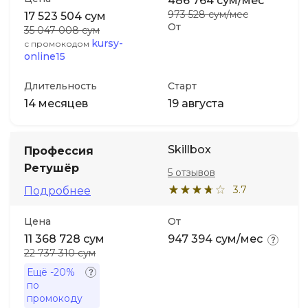
486 764 сум/мес
973 528 сум/мес
17 523 504 сум
От
35 047 008 сум
kursy-
с промокодом
online15
Длительность
Старт
14 месяцев
19 августа
Skillbox
Профессия
Ретушёр
5 отзывов
3.7
Подробнее
Цена
От
11 368 728 сум
947 394 сум/мес
22 737 310 сум
Ещё
-20%
по
промокоду