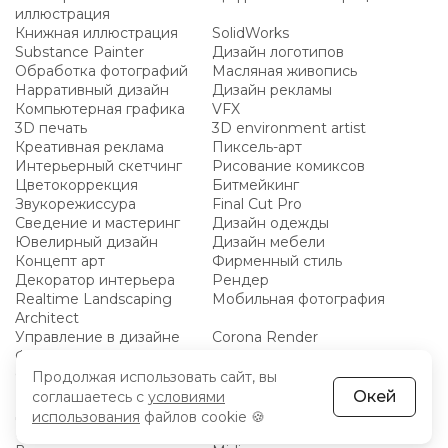
иллюстрация
Книжная иллюстрация
SolidWorks
Substance Painter
Дизайн логотипов
Обработка фотографий
Масляная живопись
Нарративный дизайн
Дизайн рекламы
Компьютерная графика
VFX
3D печать
3D environment artist
Креативная реклама
Пиксель-арт
Интерьерный скетчинг
Рисование комиксов
Цветокоррекция
Битмейкинг
Звукорежиссура
Final Cut Pro
Сведение и мастеринг
Дизайн одежды
Ювелирный дизайн
Дизайн мебели
Концепт арт
Фирменный стиль
Декоратор интерьера
Рендер
Realtime Landscaping
Мобильная фотография
Architect
Управление в дизайне
Corona Render
Фуд фото
Светодизайн
Создание макетов
Саунд дизайнер
Продолжая использовать сайт, вы
Каллиграфия для взрослых
NanoCAD
Окей
соглашаетесь с
условиями
Дизайн социальных сетей
UX писатель
использования
файлов cookie 🍪
Мобильная видеосъемка
FL Studio