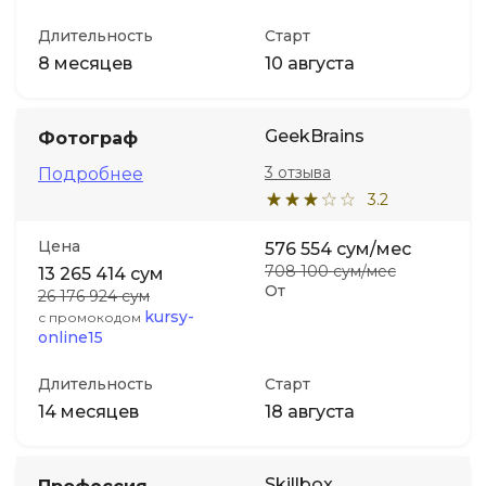
Длительность
Старт
8 месяцев
10 августа
GeekBrains
Фотограф
3 отзыва
Подробнее
3.2
Цена
576 554 сум/мес
708 100 сум/мес
13 265 414 сум
От
26 176 924 сум
kursy-
с промокодом
online15
Длительность
Старт
14 месяцев
18 августа
Skillbox