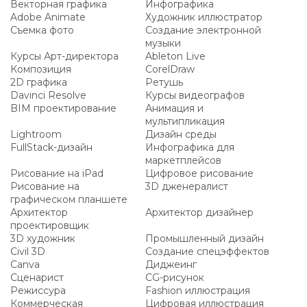
Векторная графика
Инфографика
Adobe Animate
Художник иллюстратор
Съемка фото
Создание электронной
музыки
Курсы Арт-директора
Ableton Live
Композиция
CorelDraw
2D графика
Ретушь
Davinci Resolve
Курсы видеографов
BIM проектирование
Анимация и
мультипликация
Lightroom
Дизайн среды
FullStack-дизайн
Инфографика для
маркетплейсов
Рисование на iPad
Цифровое рисование
Рисование на
3D дженералист
графическом планшете
Архитектор
Архитектор дизайнер
проектировщик
3D художник
Промышленный дизайн
Civil 3D
Создание спецэффектов
Canva
Диджеинг
Сценарист
CG-рисунок
Режиссура
Fashion иллюстрация
Коммерческая
Цифровая иллюстрация