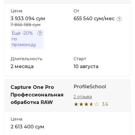
Цена
От
Иностранные языки
3 933 094 сум
655 540 сум/мес
7 866 188 сум
Soft Skills
Ещё
-20%
по
промокоду
ДПО
Длительность
Старт
Детям
2 месяца
10 августа
Акции и промокоды
ProfileSchool
Capture One Pro
Профессиональная
2 отзыва
обработка RAW
3.6
Цена
2 613 400 сум