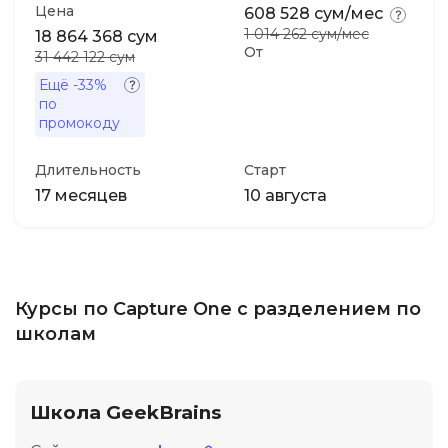
Цена
608 528 сум/мес
1 014 262 сум/мес
18 864 368 сум
От
31 442 122 сум
Ещё
-33%
по
промокоду
Длительность
Старт
17 месяцев
10 августа
Курсы по Capture One с разделением по
школам
Школа GeekBrains