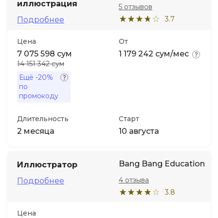
иллюстрация
5 отзывов
3.7
Подробнее
Иностранные языки
Цена
От
Soft Skills
7 075 598 сум
1 179 242 сум/мес
14 151 342 сум
ДПО
Ещё
-20%
по
промокоду
Детям
Длительность
Старт
2 месяца
10 августа
Акции и промокоды
Bang Bang Education
Иллюстратор
4 отзыва
Подробнее
3.8
Цена