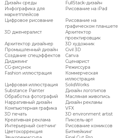
Дизайн среды
FullStack-дизайн
Инфографика для
Рисование на iPad
маркетплейсов
Цифровое рисование
Рисование на
графическом планшете
3D дженералист
Архитектор
проектировщик
Архитектор дизайнер
3D художник
Промышленный дизайн
Civil 3D
Создание спецэффектов
Canva
Диджеинг
Сценарист
CG-рисунок
Режиссура
Fashion иллюстрация
Коммерческая
иллюстрация
Цифровая иллюстрация
SolidWorks
Substance Painter
Дизайн логотипов
Обработка фотографий
Масляная живопись
Нарративный дизайн
Дизайн рекламы
Компьютерная графика
VFX
3D печать
3D environment artist
Креативная реклама
Пиксель-арт
Интерьерный скетчинг
Рисование комиксов
Цветокоррекция
Битмейкинг
Звукорежиссура
Final Cut Pro