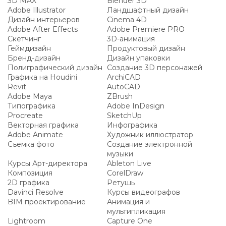
3D MAX
Blender 3D
Adobe Illustrator
Ландшафтный дизайн
Дизайн интерьеров
Cinema 4D
Adobe After Effects
Adobe Premiere PRO
Скетчинг
3D-анимация
Геймдизайн
Продуктовый дизайн
Бренд-дизайн
Дизайн упаковки
Полиграфический дизайн
Создание 3D персонажей
Графика на Houdini
ArchiCAD
Revit
AutoCAD
Adobe Maya
ZBrush
Типографика
Adobe InDesign
Procreate
SketchUp
Векторная графика
Инфографика
Adobe Animate
Художник иллюстратор
Съемка фото
Создание электронной
музыки
Курсы Арт-директора
Ableton Live
Композиция
CorelDraw
2D графика
Ретушь
Davinci Resolve
Курсы видеографов
BIM проектирование
Анимация и
мультипликация
Lightroom
Capture One