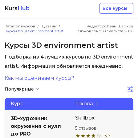
Kurs
Hub
Все курсы
Каталог курсов
Дизайн
Редактор: Иван Шарков
Курсы по 3D environment artist
Обновлено:
07 августа 2026
Курсы 3D environment artist
Подборка из 4 лучших курсов по 3D environment
Разработка
artist. Информация обновляется ежедневно.
Как мы оцениваем курсы?
Маркетинг
Популярные
Дизайн
Курс
Школа
Аналитика
Skillbox
3D-художник
окружения с нуля
5 отзывов
до PRO
Менеджмент
3.7