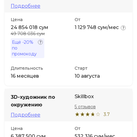
Подробнее
Иностранные языки
Цена
От
24 854 018 сум
1 129 748 сум/мес
Soft Skills
49 708 036 сум
Ещё
-20%
по
ДПО
промокоду
Детям
Длительность
Старт
16 месяцев
10 августа
Акции и промокоды
Skillbox
3D-художник по
окружению
5 отзывов
3.7
Подробнее
Цена
От
6 387 500 сум
532 316 сум/мес