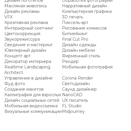
Дизайн логотипов
Обработка фотографий
Масляная живопись
Нарративный дизайн
Дизайн рекламы
Компьютерная графика
VFX
3D печать
Креативная реклама
Пиксель-арт
Интерьерный скетчинг
Рисование комиксов
Цветокоррекция
Битмейкинг
Звукорежиссура
Final Cut Pro
Сведение и мастеринг
Дизайн одежды
Ювелирный дизайн
Дизайн мебели
Концепт арт
Фирменный стиль
Декоратор интерьера
Рендер
Realtime Landscaping
Мобильная фотография
Architect
Управление в дизайне
Corona Render
Фуд фото
Светодизайн
Создание макетов
Саунд дизайнер
Каллиграфия для взрослых
NanoCAD
Дизайн социальных сетей
UX писатель
Мобильная видеосъемка
FL Studio
Визуальные коммуникации
Midjourney