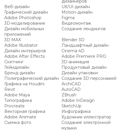
дизайнеров
Веб-дизайн
UX/UI-дизайн
Графический дизайн
Motion-дизайн
Adobe Photoshop
Figma
3D-моделирование
Видеомонтаж
Дизайн мобильных
Создание лендингов
приложений
3D MAX
Blender 3D
Adobe Illustrator
Ландшафтный дизайн
Дизайн интерьеров
Cinema 4D
Adobe After Effects
Adobe Premiere PRO
Скетчинг
3D-анимация
Геймдизайн
Продуктовый дизайн
Бренд-дизайн
Дизайн упаковки
Полиграфический дизайн
Создание 3D персонажей
Графика на Houdini
ArchiCAD
Revit
AutoCAD
Adobe Maya
ZBrush
Типографика
Adobe InDesign
Procreate
SketchUp
Векторная графика
Инфографика
Adobe Animate
Художник иллюстратор
Съемка фото
Создание электронной
музыки