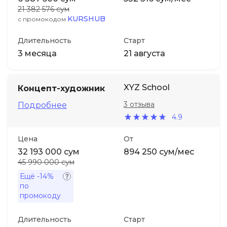
21 382 576 сум
KURSHUB
с промокодом
Длительность
Старт
3 месяца
21 августа
XYZ School
Концепт-художник
3 отзыва
Подробнее
4.9
Цена
От
32 193 000 сум
894 250 сум/мес
45 990 000 сум
Ещё
-14%
по
промокоду
Длительность
Старт