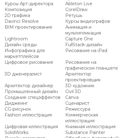
Курсы Арт-директора
Ableton Live
Композиция
CorelDraw
2D графика
Ретушь
Davinci Resolve
Курсы видеографов
BIM проектирование
Анимация и
мультипликация
Lightroom
Capture One
Дизайн среды
FullStack-дизайн
Инфографика для
Рисование на iPad
маркетплейсов
Цифровое рисование
Рисование на
графическом планшете
3D дженералист
Архитектор
проектировщик
Архитектор дизайнер
3D художник
Промышленный дизайн
Civil 3D
Создание спецэффектов
Canva
Диджеинг
Сценарист
CG-рисунок
Режиссура
Fashion иллюстрация
Коммерческая
иллюстрация
Цифровая иллюстрация
Книжная иллюстрация
SolidWorks
Substance Painter