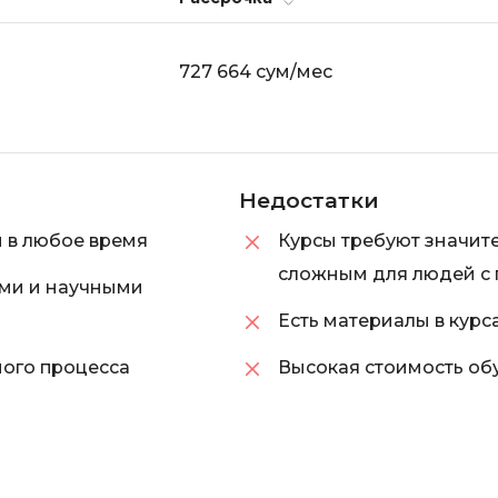
iOS разработк
Kubernetes
727 664 сум/мес
j
L
jQuery
LibGDX
Linux
А
Недостатки
Автоматизаци
M
Администрир
MATLAB
м в любое время
Курсы требуют значите
PostgreSQL
сложным для людей с
MODX
ми и научными
Администрир
MS Access
Есть материалы в курс
Алгоритмы и 
MS SQL
данных
ного процесса
Высокая стоимость об
Microsoft Azure
Архитектор П