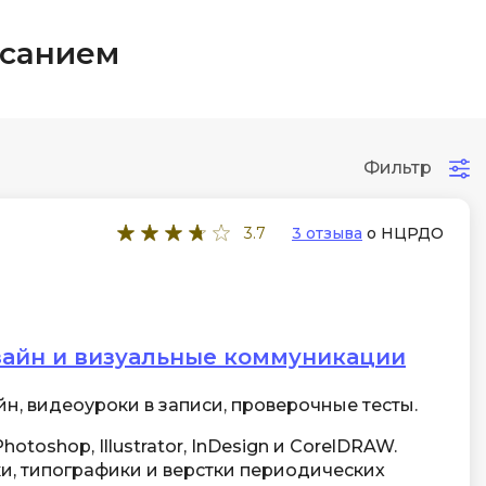
исанием
Фильтр
3.7
3 отзыва
о НЦРДО
зайн и визуальные коммуникации
н, видеоуроки в записи, проверочные тесты.
otoshop, Illustrator, InDesign и CorelDRAW.
и, типографики и верстки периодических