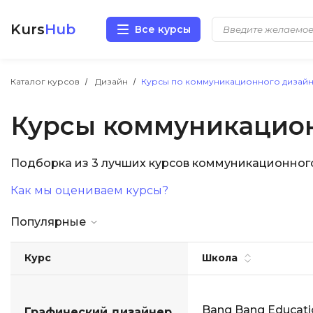
Kurs
Hub
Все курсы
Разработка
Каталог курсов
Дизайн
Курсы по коммуникационного дизай
Курсы коммуникацио
Маркетинг
Дизайн
Подборка из 3 лучших курсов коммуникационног
Как мы оцениваем курсы?
Аналитика
Популярные
Менеджмент
Курс
Школа
Иностранные языки
Soft Skills
Bang Bang Educati
Графический дизайнер