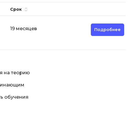
Разработка мобильных
Срок
приложений
Разработка на Kotlin
19 месяцев
Подробнее
Разработка на языке C#
Разработка на языке C и C++
Разработка на языке Swift
Реверс инжиниринг
я на теорию
Робототехника для взрослых
Ручное тестирование
ачинающим
С
ь обучения
Сетевое администрирование
Сетевой инженер
отка
Создание интернет магазина