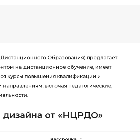
Visual Studio 
H
W
Hadoop
Webflow
I
Webpack
IoT
Wordpress
 Дистанционного Образования) предлагает
J
X
нтом на дистанционное обучение, имеет
Java-разработка
XML
тся курсы повышения квалификации и
JavaScript-разработка
 направлениям, включая педагогические,
Y
Java Spring Boot
иальности.
Yandex Cloud
Jenkins
Z
Jira
 дизайна от «НЦРДО»
Zabbix
Joomla
i
K
Рассрочка