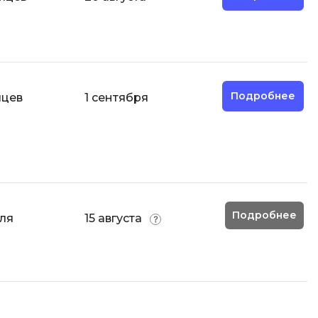
И
Информационная
безопасность
Подробнее
яцев
1 сентября
К
Кибербезопасность
Компьютерное зрение
ка
Компьютерные сети
М
Подробнее
еля
15 августа
Микросервисная архитектура
Н
Нагрузочное тестирование
О