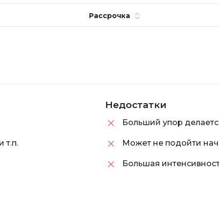
Selenium
Рассрочка
Drupal
Solidity
E
T
Elasticsearch
Terraform
F
Three.js
FastAPI
Tilda
Недостатки
Flask
TypeScript
Больший упор делаетс
Frontend-разработка
U
FullStack-разработка
т.п.
Может не подойти н
UML
Большая интенсивност
G
V
GitLab
VMware
Godot
VR/AR-разраб
Groovy