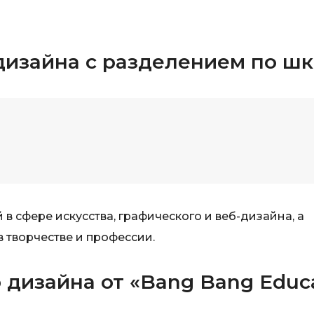
Bootstrap
Q
Bubble
QA-тестирова
дизайна с разделением по ш
C
QGIS
CI/CD
Qt Creator
CentOS
R
Cisco
RabbitMQ
ClickHouse
React Native
D
Ruby
 сфере искусства, графического и веб-дизайна, а
Dart
Rust
в творчестве и профессии.
DataLens
S
Delphi
дизайна от «Bang Bang Educ
SRE
DevOps
Scala
Docker