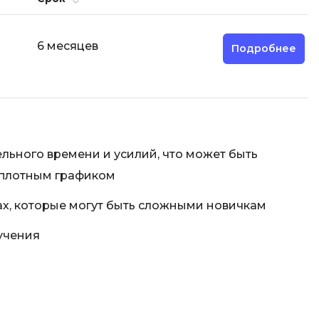
Фреймворк Node.js
а
Фреймворк ReactJS
6 месяцев
Подробнее
Фреймворк Spring
Фреймворк Symfony
Фреймворк Vue.js
я тестирования
Х
ование
льного времени и усилий, что может быть
Хранилища данных
 плотным графиком
Я
ование Windows
ах, которые могут быть сложными новичкам
Язык SQL
структуры
учения
О