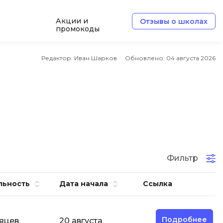
Акции и
Отзывы о школах
промокоды
Б
Редактор: Иван Шарков
Обновлено:
04 августа 2026
Базы данных
Белый хакер
Блокчейн
В
Вайб кодинг
ботка
Фильтр
Веб-разработка
Верстка на HTML и CSS
льность
Дата начала
Ссылка
Д
Дизайнер верстальщик
Подробнее
сяцев
20 августа