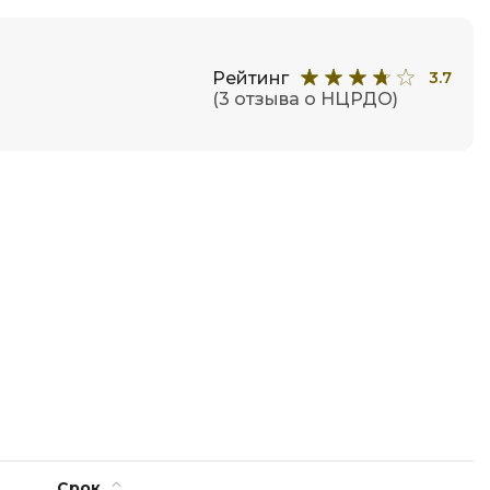
Code
Создание сайтов
Создание чат-ботов
Рейтинг
3.7
(3 отзыва о НЦРДО)
Т
Тестирование игр
У
Управление дронами
Управление разработкой и IT
Ф
Фреймворк Angular
Фреймворк Django
Фреймворк Flutter
Фреймворк Laravel
Срок