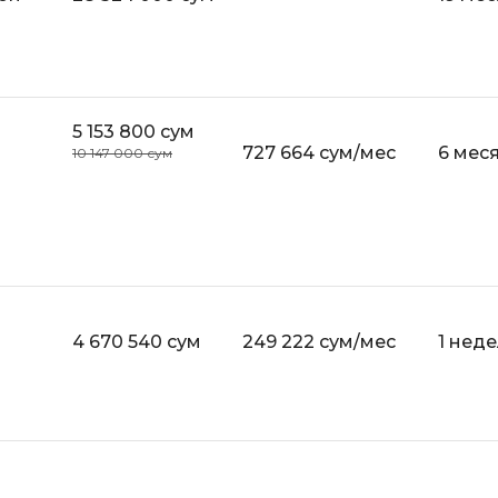
API
Objective-C
ASP.NET
OpenCart
Active Directory
OpenStack
Android-разработка
5 153 800 сум
Oracle SQL
727 664 сум/мес
6 мес
10 147 000 сум
Android Studio
P
Ansible
PHP-разработ
Apache Airflow
Pascal
Apache Kafka
Perl
Arduino
4 670 540 сум
249 222 сум/мес
1 нед
PostgreSQL
Asterisk
Postman
B
Powershell
Backend разработка
Prometheus
Bash
PyQt