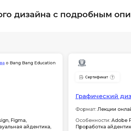
ого дизайна с подробным оп
ва
о Bang Bang Education
Сертификат
Графический ди
Формат:
Лекции онлай
ign, Figma,
Особенности:
Adobe Ph
зуальная айдентика,
Проработка айдентик