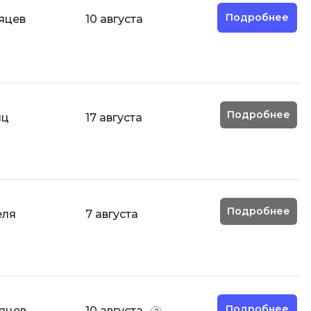
ООП
Подробнее
яцев
10 августа
Операционные системы
ние
П
Парсинг
Подробнее
яц
17 августа
Пентест
Программная инженерия
Промпт инжиниринг
Р
Подробнее
еля
7 августа
Работа с GIT
Разработка игр
Разработка игр на Unity
Разработка игр на Unreal
Engine
Подробнее
сяцев
10 августа