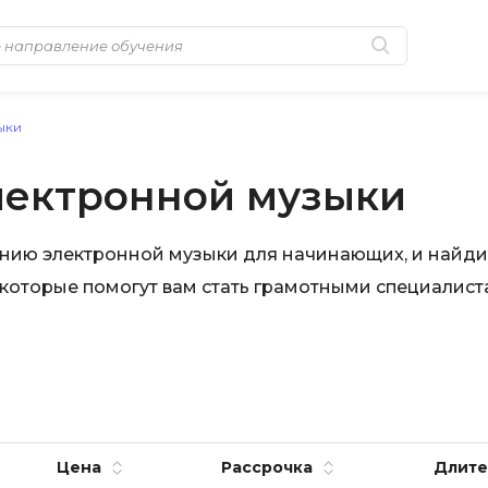
Популярные
MongoDB
ыки
Golang-разработка
MySQL
лектронной музыки
Python-разработка
N
Системное
NestJS
анию электронной музыки для начинающих, и найди
администрирование
 которые помогут вам стать грамотными специалист
Nginx
0 ... 9
No-Code разра
1C программирование
NoSQL
1С Администрирование
Nuxt.js
1С Битрикс
O
Цена
Рассрочка
Длите
A
OSINT