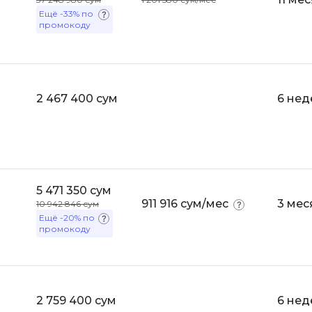
Ещё
-33%
по
Selenium
Drupal
промокоду
Solidity
E
T
Elasticsearch
Terraform
2 467 400 сум
6 нед
F
Three.js
FastAPI
Tilda
Flask
TypeScript
Frontend-разработка
5 471 350 сум
U
FullStack-разработка
911 916 сум/мес
3 мес
10 942 846 сум
Ещё
-20%
по
UML
промокоду
G
V
GitLab
VMware
Godot
VR/AR-разраб
2 759 400 сум
6 нед
Groovy