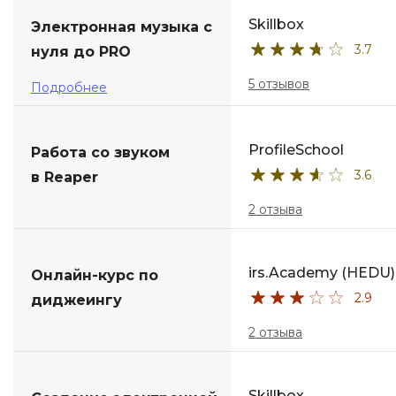
Skillbox
Электронная музыка с
3.7
нуля до PRO
5 отзывов
Подробнее
ProfileSchool
Работа со звуком
3.6
в Reaper
2 отзыва
irs.Academy (HEDU)
Онлайн-курс по
2.9
диджеингу
2 отзыва
Skillbox