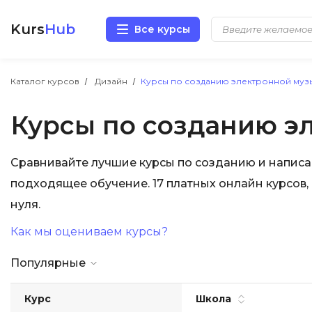
Kurs
Hub
Все курсы
Разработка
Каталог курсов
Дизайн
Курсы по созданию электронной муз
Курсы по созданию э
Маркетинг
Дизайн
Сравнивайте лучшие курсы по созданию и напис
подходящее обучение. 17 платных онлайн курсов,
Аналитика
нуля.
Менеджмент
Как мы оцениваем курсы?
Иностранные языки
Популярные
Soft Skills
Курс
Школа