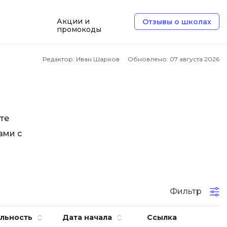
Акции и
Отзывы о школах
промокоды
Б
Редактор: Иван Шарков
Обновлено:
07 августа 2026
Базы данных
Белый хакер
Блокчейн
те
В
ами с
Вайб кодинг
ботка
Веб-разработка
Верстка на HTML и CSS
Фильтр
Д
льность
Дата начала
Ссылка
Дизайнер верстальщик