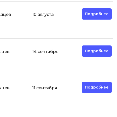
И
Подробнее
сяцев
10 августа
Информационная
безопасность
К
Кибербезопасность
Подробнее
яцев
14 сентября
Компьютерное зрение
ка
Компьютерные сети
М
Микросервисная архитектура
Подробнее
яцев
11 сентября
Н
Нагрузочное тестирование
О