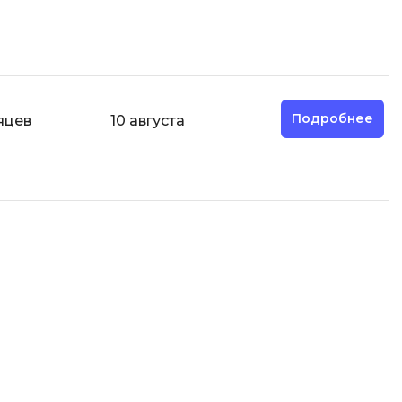
Code
Создание сайтов
Создание чат-ботов
Т
Тестирование игр
Подробнее
яцев
10 августа
У
Управление дронами
Управление разработкой и IT
Ф
Фреймворк Angular
Фреймворк Django
Фреймворк Flutter
Фреймворк Laravel