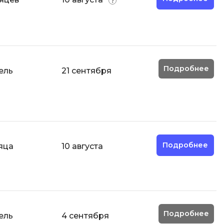
Разработка мобильных
приложений
Разработка на Kotlin
Разработка на языке C#
Подробнее
ель
21 сентября
Разработка на языке C и C++
Разработка на языке Swift
Реверс инжиниринг
Робототехника для взрослых
Ручное тестирование
Подробнее
яца
10 августа
С
Сетевое администрирование
Сетевой инженер
отка
Подробнее
ель
4 сентября
Создание интернет магазина