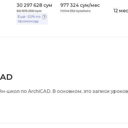
30 297 628 сум
977 324 сум/мес
iOS разработк
Kubernetes
12 ме
60 595 256 сум
1 904 132 сум/мес
Ещё
-20%
по
j
L
промокоду
jQuery
LibGDX
Linux
А
Автоматизаци
M
Администрир
MATLAB
PostgreSQL
MODX
CAD
Администрир
MS Access
Алгоритмы и 
MS SQL
-школ по ArchiCAD. В основном, это записи уроков
данных
Microsoft Azure
Архитектор П