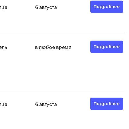
Подробнее
яца
6 августа
И
Информационная
безопасность
К
Подробнее
ель
в любое время
Кибербезопасность
Компьютерное зрение
ка
Компьютерные сети
М
Микросервисная архитектура
Подробнее
Н
яца
6 августа
Нагрузочное тестирование
О