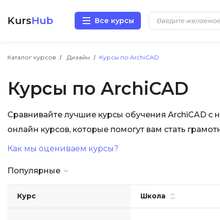
Kurs
Hub
Все курсы
Разработка
Каталог курсов
Дизайн
Курсы по ArchiCAD
Курсы по ArchiCAD
Маркетинг
Дизайн
Сравнивайте лучшие курсы обучения ArchiCAD с н
онлайн курсов, которые помогут вам стать грамо
Аналитика
Как мы оцениваем курсы?
Менеджмент
Популярные
Иностранные языки
Курс
Школа
Soft Skills