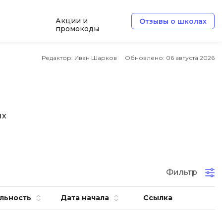
Акции и
Отзывы о школах
промокоды
Б
Редактор: Иван Шарков
Обновлено:
06 августа 2026
Базы данных
Белый хакер
Блокчейн
ых
В
Вайб кодинг
ботка
Веб-разработка
Фильтр
Верстка на HTML и CSS
льность
Дата начала
Ссылка
Д
Дизайнер верстальщик