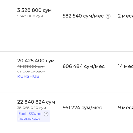
Bootstrap
3 328 800 сум
Q
582 540 сум/мес
2 мес
Bubble
5 548 000 сум
QA-тестирова
C
QGIS
CI/CD
Qt Creator
CentOS
R
Cisco
20 425 400 сум
606 484 сум/мес
RabbitMQ
14 ме
43 675 900 сум
ClickHouse
с промокодом
KURSHUB
React Native
D
Ruby
Dart
Rust
22 840 824 сум
DataLens
951 774 сум/мес
9 мес
38 068 040 сум
S
Delphi
Ещё
-33%
по
промокоду
SRE
DevOps
Scala
Docker