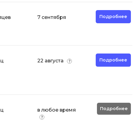
Разработка мобильных
приложений
Подробнее
яцев
7 сентября
Разработка на Kotlin
Разработка на языке C#
Разработка на языке C и C++
Разработка на языке Swift
Подробнее
яц
22 августа
Реверс инжиниринг
Робототехника для взрослых
Ручное тестирование
С
Подробнее
яц
в любое время
Сетевое администрирование
Сетевой инженер
отка
Создание интернет магазина