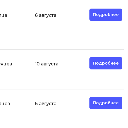
ООП
Подробнее
яца
6 августа
Операционные системы
ние
П
Парсинг
Пентест
Программная инженерия
Подробнее
сяцев
10 августа
Промпт инжиниринг
Р
Работа с GIT
Разработка игр
Подробнее
яцев
6 августа
Разработка игр на Unity
Разработка игр на Unreal
Engine