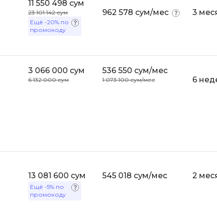
11 550 498 сум
API
962 578 сум/мес
3 мес
23 101 142 сум
Objective-C
Ещё
-20%
по
ASP.NET
промокоду
OpenCart
Active Directory
OpenStack
Android-разработка
Oracle SQL
3 066 000 сум
536 550 сум/мес
Android Studio
6 нед
6 132 000 сум
1 073 100 сум/мес
P
Ansible
PHP-разработ
Apache Airflow
Pascal
Apache Kafka
Perl
Arduino
PostgreSQL
Asterisk
Postman
13 081 600 сум
545 018 сум/мес
2 мес
B
Powershell
Ещё
-5%
по
Backend разработка
промокоду
Prometheus
Bash
PyQt