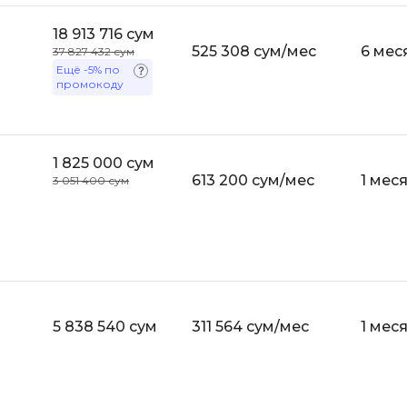
Selenium
Drupal
18 913 716 сум
525 308 сум/мес
6 мес
Solidity
37 827 432 сум
E
Ещё
-5%
по
промокоду
T
Elasticsearch
Terraform
F
Three.js
1 825 000 сум
FastAPI
613 200 сум/мес
1 мес
3 051 400 сум
Tilda
Flask
TypeScript
Frontend-разработка
U
FullStack-разработка
UML
G
5 838 540 сум
311 564 сум/мес
V
1 мес
GitLab
VMware
Godot
VR/AR-разраб
Groovy