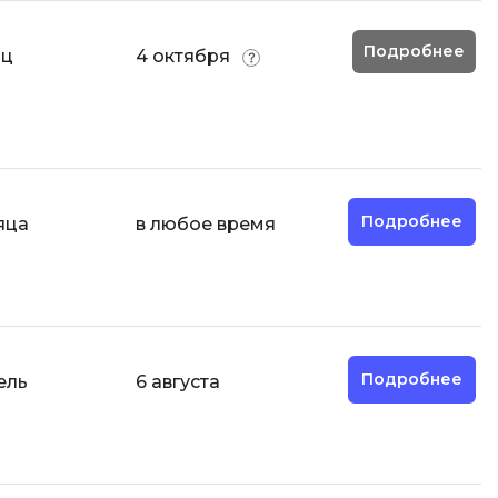
Code
Создание сайтов
Подробнее
яц
4 октября
Создание чат-ботов
Т
Тестирование игр
У
Подробнее
яца
в любое время
Управление дронами
Управление разработкой и IT
Ф
Фреймворк Angular
Подробнее
ель
6 августа
Фреймворк Django
Фреймворк Flutter
Фреймворк Laravel