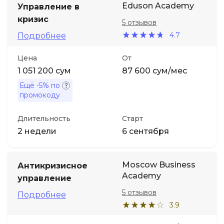
Eduson Academy
Управление в
кризис
5 отзывов
Иностранные языки
4.7
Подробнее
Soft Skills
Цена
От
1 051 200 сум
87 600 сум/мес
ДПО
Ещё
-5%
по
промокоду
Детям
Длительность
Старт
2 недели
6 сентября
Акции и промокоды
Moscow Business
Антикризисное
Academy
управление
5 отзывов
Подробнее
3.9