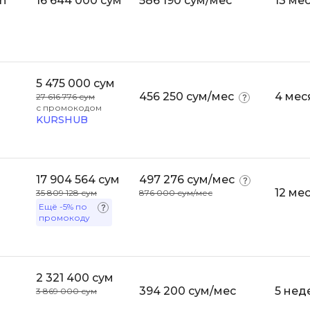
n
16 644 000 сум
586 190 сум/мес
13 ме
Bootstrap
Q
Bubble
QA-тестирова
C
QGIS
5 475 000 сум
CI/CD
456 250 сум/мес
4 мес
27 616 776 сум
Qt Creator
с промокодом
CentOS
KURSHUB
R
Cisco
RabbitMQ
ClickHouse
React Native
17 904 564 сум
497 276 сум/мес
D
12 ме
35 809 128 сум
876 000 сум/мес
Ruby
Ещё
-5%
по
Dart
промокоду
Rust
DataLens
S
Delphi
2 321 400 сум
SRE
DevOps
394 200 сум/мес
5 нед
3 869 000 сум
Scala
Docker