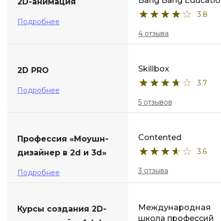
Bang Bang Educatio
2D-анимация
3.8
Подробнее
4 отзыва
Skillbox
2D PRO
3.7
Подробнее
5 отзывов
Contented
Профессия «Моушн-
3.6
дизайнер в 2d и 3d»
3 отзыва
Подробнее
Международная
Курсы создания 2D-
школа профессий