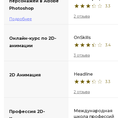
персонажей в Adobe
3.3
Photoshop
2 отзыва
Подробнее
OnSkills
Онлайн-курс по 2D-
3.4
анимации
3 отзыва
Headline
2D Анимация
3.3
2 отзыва
Международная
Профессия 2D-
школа профессий