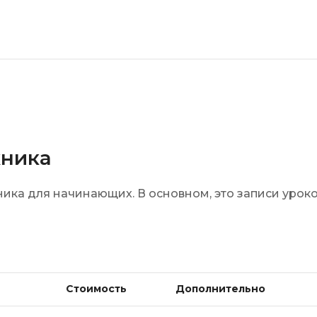
Visual Studio 
H
W
Hadoop
Webflow
I
Webpack
IoT
Wordpress
J
X
жника
Java-разработка
XML
JavaScript-разработка
ка для начинающих. В основном, это записи уроков
Y
Java Spring Boot
Yandex Cloud
Jenkins
Z
Jira
Zabbix
Joomla
Стоимость
Дополнительно
i
K