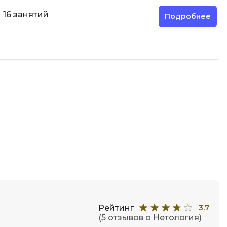
Фреймворк Node.js
а
16 занятий
Подробнее
Фреймворк ReactJS
Фреймворк Spring
Фреймворк Symfony
Фреймворк Vue.js
я тестирования
Х
ование
Хранилища данных
Я
ование Windows
Язык SQL
структуры
О
Рейтинг
3.7
(5 отзывов о Нетология)