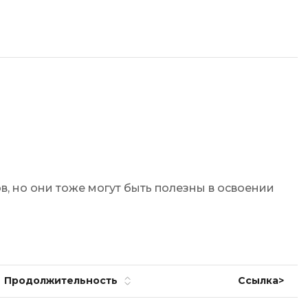
Code
Создание сайтов
Создание чат-ботов
Т
Тестирование игр
У
Управление дронами
Управление разработкой и IT
, но они тоже могут быть полезны в освоении
Ф
Фреймворк Angular
Фреймворк Django
Фреймворк Flutter
Продолжительност
ь
Ссылка>
Фреймворк Laravel