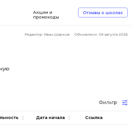
Акции и
Отзывы о школах
промокоды
Б
Редактор: Иван Шарков
Обновлено:
06 августа 2026
Базы данных
Белый хакер
Блокчейн
ьную
В
Вайб кодинг
ботка
Веб-разработка
Фильтр
Верстка на HTML и CSS
льность
Дата начала
Ссылка
Д
Дизайнер верстальщик