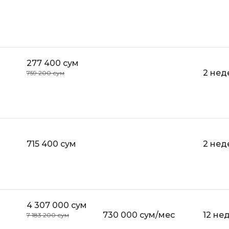
Selenium
Drupal
Solidity
E
T
Elasticsearch
277 400 сум
Terraform
2 нед
759 200 сум
F
Three.js
FastAPI
Tilda
Flask
TypeScript
Frontend-разработка
715 400 сум
U
2 нед
FullStack-разработка
UML
G
V
GitLab
VMware
4 307 000 сум
Godot
730 000 сум/мес
12 не
7 183 200 сум
VR/AR-разраб
Groovy