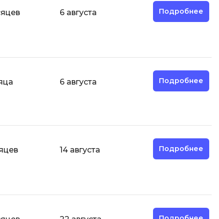
Подробнее
сяцев
6 августа
И
Информационная
безопасность
К
Подробнее
яца
6 августа
Кибербезопасность
Компьютерное зрение
ка
Компьютерные сети
М
Подробнее
сяцев
14 августа
Микросервисная архитектура
Н
Нагрузочное тестирование
О
Подробнее