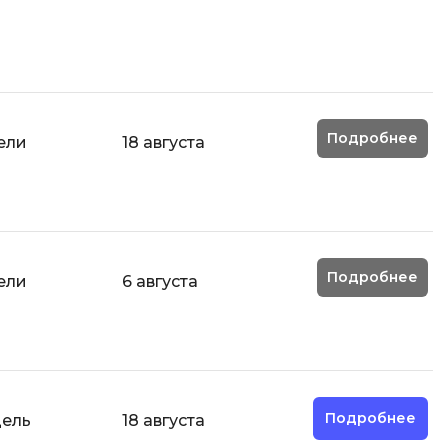
Разработка мобильных
приложений
Разработка на Kotlin
Разработка на языке C#
Подробнее
ели
18 августа
Разработка на языке C и C++
Разработка на языке Swift
Реверс инжиниринг
Робототехника для взрослых
Подробнее
ели
6 августа
Ручное тестирование
С
Сетевое администрирование
Сетевой инженер
Подробнее
дель
18 августа
отка
Создание интернет магазина