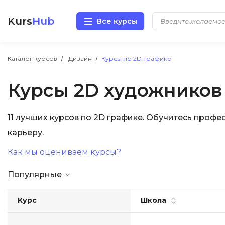
Kurs
Hub
Все курсы
Разработка
Каталог курсов
Дизайн
Курсы по 2D графике
Курсы 2D художников
Маркетинг
Дизайн
11 лучших курсов по 2D графике. Обучитесь проф
карьеру.
Аналитика
Как мы оцениваем курсы?
Менеджмент
Популярные
Иностранные языки
Курс
Школа
Soft Skills