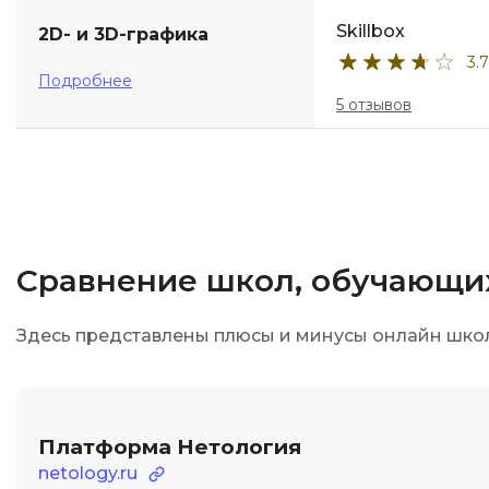
Skillbox
2D- и 3D-графика
3.7
Подробнее
5 отзывов
Сравнение школ, обучающи
Здесь представлены плюсы и минусы онлайн школ
Платформа Нетология
netology.ru