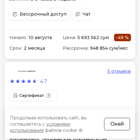
Бессрочный доступ
Чат
Начало:
10 августа
Цена:
5 693 562 сум
-49 %
Срок:
2 месяца
Рассрочка:
948 854 сум/мес
5 отзывов
4.7
Сертификат
AutoCAD для инженеров
Продолжая использовать сайт, вы
Формат:
Видеоуроки в записи
Окей
соглашаетесь с
условиями
использования
файлов cookie 🍪
Особенности:
AutoCAD, 2D drafting, layout
management, техническая документация.