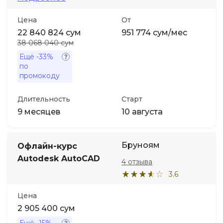
Цена
От
22 840 824 сум
951 774 сум/мес
38 068 040 сум
Ещё
-33%
по
промокоду
Длительность
Старт
9 месяцев
10 августа
Бруноям
Офлайн-курс
Autodesk AutoCAD
4 отзыва
3.6
Цена
2 905 400 сум