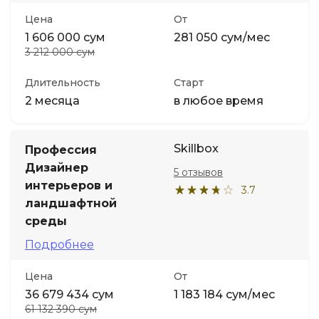
Цена
От
1 606 000 сум
281 050 сум/мес
3 212 000 сум
Длительность
Старт
2 месяца
в любое время
Skillbox
Профессия
Дизайнер
5 отзывов
интерьеров и
3.7
ландшафтной
среды
Подробнее
Цена
От
36 679 434 сум
1 183 184 сум/мес
61 132 390 сум