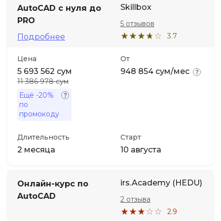
Skillbox
AutoCAD с нуля до
PRO
Иностранные языки
5 отзывов
3.7
Подробнее
Soft Skills
Цена
От
5 693 562 сум
948 854 сум/мес
ДПО
11 386 978 сум
Ещё
-20%
по
Детям
промокоду
Акции и промокоды
Длительность
Старт
2 месяца
10 августа
irs.Academy (HEDU)
Онлайн-курс по
AutoCAD
2 отзыва
2.9