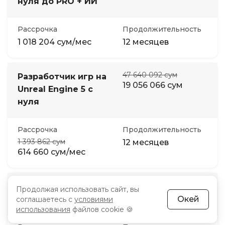
нуля до PRO + ИИ
Рассрочка
Продолжительность
1 018 204 сум/мес
12 месяцев
47 640 092 сум
Разработчик игр на
19 056 066 сум
Unreal Engine 5 с
нуля
Рассрочка
Продолжительность
1 393 862 сум
12 месяцев
614 660 сум/мес
9 125 000 сум
Сценарист
Продолжая использовать сайт, вы
4 562 500 сум
видеоигр
Окей
соглашаетесь с
условиями
использования
файлов cookie 🍪