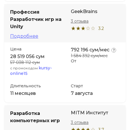
GeekBrains
Профессия
Разработчик игр на
3 отзыва
Unity
3.2
Подробнее
Цена
792 196 сум/мес
1 584 392 сум/мес
28 519 056 сум
От
57 038 112 сум
kursy-
с промокодом
online15
Длительность
Старт
11 месяцев
7 августа
MITM Институт
Разработка
компьютерных игр
3 отзыва
3.7