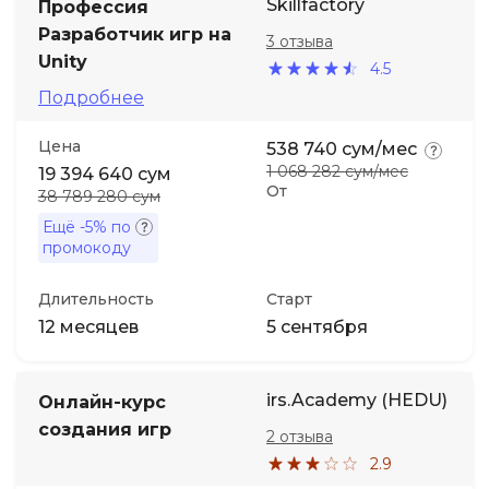
Skillfactory
Профессия
Разработчик игр на
3 отзыва
Unity
4.5
Подробнее
Цена
538 740 сум/мес
1 068 282 сум/мес
19 394 640 сум
От
38 789 280 сум
Ещё
-5%
по
промокоду
Длительность
Старт
12 месяцев
5 сентября
irs.Academy (HEDU)
Онлайн-курс
создания игр
2 отзыва
2.9