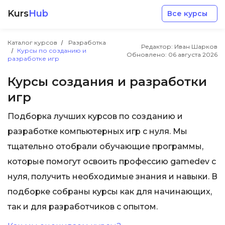
Kurs
Hub
Все курсы
Каталог курсов
Разработка
Редактор: Иван Шарков
Курсы по созданию и
Обновлено:
06 августа 2026
разработке игр
Курсы создания и разработки
игр
Разработка
Подборка лучших курсов по созданию и
разработке компьютерных игр с нуля. Мы
Маркетинг
тщательно отобрали обучающие программы,
которые помогут освоить профессию gamedev с
Дизайн
нуля, получить необходимые знания и навыки. В
подборке собраны курсы как для начинающих,
Аналитика
так и для разработчиков с опытом.
Менеджмент