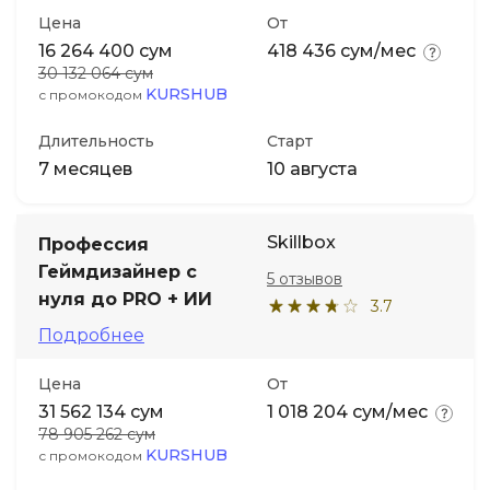
Цена
От
16 264 400 сум
418 436 сум/мес
30 132 064 сум
KURSHUB
с промокодом
Длительность
Старт
7 месяцев
10 августа
Skillbox
Профессия
Геймдизайнер с
5 отзывов
нуля до PRO + ИИ
3.7
Подробнее
Цена
От
31 562 134 сум
1 018 204 сум/мес
78 905 262 сум
KURSHUB
с промокодом