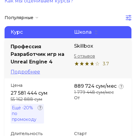
Как мы оцениваем курсы?
Иностранные языки
Популярные
Soft Skills
Курс
Школа
Skillbox
Профессия
ДПО
Разработчик игр на
5 отзывов
Unreal Engine 4
3.7
Детям
Подробнее
Акции и промокоды
Цена
889 724 сум/мес
1 779 448 сум/мес
27 581 444 сум
От
55 162 888 сум
Ещё
-20%
по
промокоду
Длительность
Старт