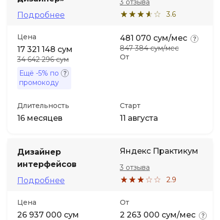
3 отзыва
3.6
Подробнее
Цена
481 070 сум/мес
847 384 сум/мес
17 321 148 сум
От
34 642 296 сум
Ещё
-5%
по
промокоду
Длительность
Старт
16 месяцев
11 августа
Яндекс Практикум
Дизайнер
интерфейсов
3 отзыва
2.9
Подробнее
Цена
От
26 937 000 сум
2 263 000 сум/мес