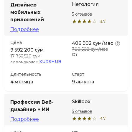
Нетология
Дизайнер
мобильных
5 отзывов
приложений
3.7
Подробнее
Цена
406 902 сум/мес
700 508 сум/мес
9 592 200 сум
От
17 756 520 сум
KURSHUB
с промокодом
Длительность
Старт
4 месяца
9 августа
Skillbox
Профессия Веб-
дизайнер + ИИ
5 отзывов
3.7
Подробнее