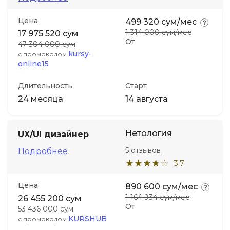
Цена
499 320 сум/мес
1 314 000 сум/мес
17 975 520 сум
От
47 304 000 сум
kursy-
с промокодом
online15
Длительность
Старт
24 месяца
14 августа
Нетология
UX/UI дизайнер
5 отзывов
Подробнее
3.7
Цена
890 600 сум/мес
1 164 934 сум/мес
26 455 200 сум
От
53 436 000 сум
KURSHUB
с промокодом