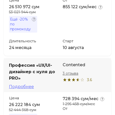
Цена
От
26 510 972 сум
855 122 сум/мес
53 021 944 сум
Ещё
-20%
по
промокоду
Длительность
Старт
24 месяца
10 августа
Contented
Профессия «UX/UI-
дизайнер с нуля до
3 отзыва
PRO»
3.6
Подробнее
Цена
728 394 сум/мес
1 295 458 сум/мес
26 222 184 сум
От
52 444 368 сум