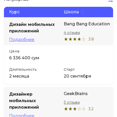
Курс
Школа
Иностранные языки
Bang Bang Education
Дизайн мобильных
Soft Skills
приложений
4 отзыва
3.8
Подробнее
ДПО
Цена
Детям
6 336 400 сум
Длительность
Старт
Акции и промокоды
2 месяца
20 сентября
GeekBrains
Дизайнер
мобильных
3 отзыва
приложений
3.2
Подробнее