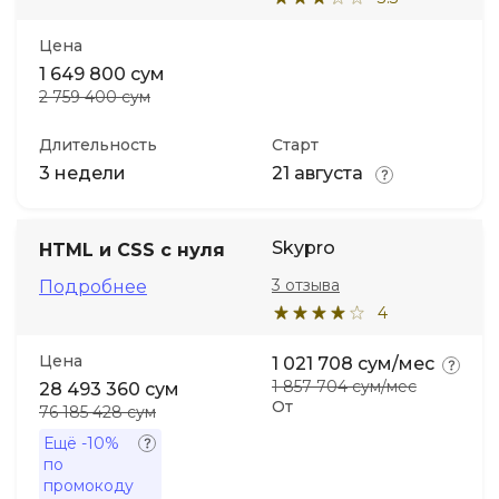
Цена
1 649 800 сум
2 759 400 сум
Длительность
Старт
3 недели
21 августа
Skypro
HTML и CSS с нуля
3 отзыва
Подробнее
4
Цена
1 021 708 сум/мес
1 857 704 сум/мес
28 493 360 сум
От
76 185 428 сум
Ещё
-10%
по
промокоду