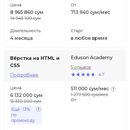
Цена
От
8 965 860 сум
713 940 сум/мес
14 943 100 сум
Длительность
Старт
4 месяца
в любое время
Eduson Academy
Вёрстка на HTML и
CSS
5 отзывов
4.7
Подробнее
Цена
511 000 сум/мес
1 277 500 сум/мес
6 132 000 сум
От
15 330 000 сум
Ещё
-13%
по
промокоду