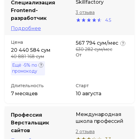
Skillfactory
Специализация
Frontend-
3 отзыва
разработчик
4.5
Подробнее
Цена
567 794 сум/мес
630 282 сум/мес
20 440 584 сум
От
40 881 168 сум
Ещё
-5%
по
промокоду
Длительность
Старт
7 месяцев
10 августа
Международная
Профессия
школа профессий
Верстальщик
сайтов
2 отзыва