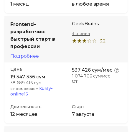
1 месяц
в любое время
GeekBrains
Frontend-
разработчик:
3 отзыва
быстрый старт в
3.2
профессии
Подробнее
Цена
537 426 сум/мес
1 074 706 сум/мес
19 347 336 сум
От
38 689 416 сум
kursy-
с промокодом
online15
Длительность
Старт
12 месяцев
7 августа