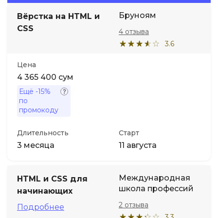
Бруноям
Вёрстка на HTML и
Иностранные языки
CSS
4 отзыва
3.6
Soft Skills
Цена
ДПО
4 365 400 сум
Ещё
-15%
по
Детям
промокоду
Акции и промокоды
Длительность
Старт
3 месяца
11 августа
Международная
HTML и CSS для
школа профессий
начинающих
2 отзыва
Подробнее
3.3