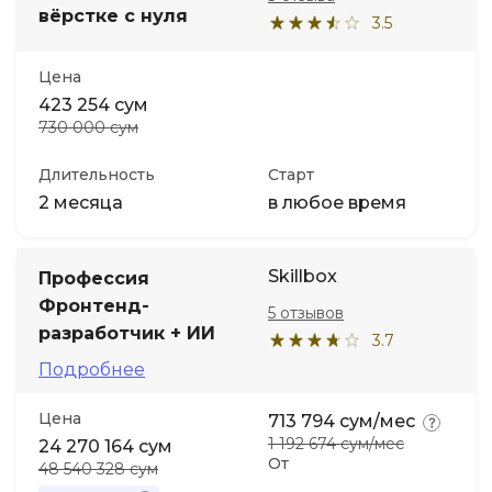
вёрстке с нуля
3.5
Цена
423 254 сум
730 000 сум
Длительность
Старт
2 месяца
в любое время
Skillbox
Профессия
Фронтенд-
5 отзывов
разработчик + ИИ
3.7
Подробнее
Цена
713 794 сум/мес
1 192 674 сум/мес
24 270 164 сум
От
48 540 328 сум