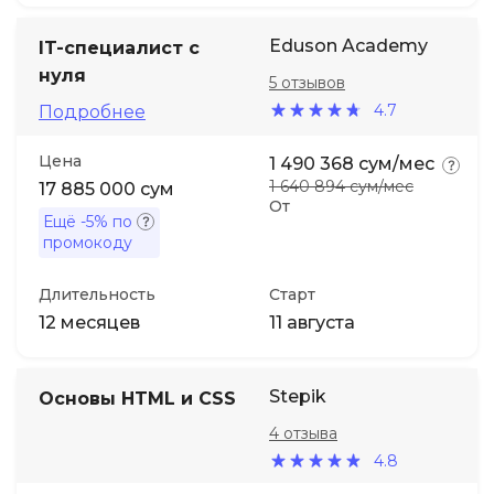
Eduson Academy
IT-специалист с
нуля
5 отзывов
4.7
Подробнее
Цена
1 490 368 сум/мес
1 640 894 сум/мес
17 885 000 сум
От
Ещё
-5%
по
промокоду
Длительность
Старт
12 месяцев
11 августа
Stepik
Основы HTML и CSS
4 отзыва
4.8