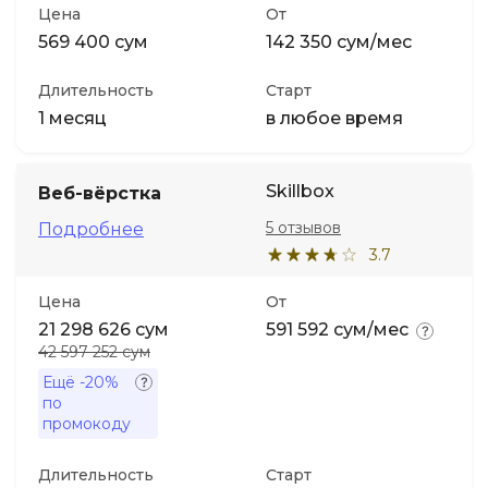
Цена
От
569 400 сум
142 350 сум/мес
Длительность
Старт
1 месяц
в любое время
Skillbox
Веб-вёрстка
5 отзывов
Подробнее
3.7
Цена
От
21 298 626 сум
591 592 сум/мес
42 597 252 сум
Ещё
-20%
по
промокоду
Длительность
Старт