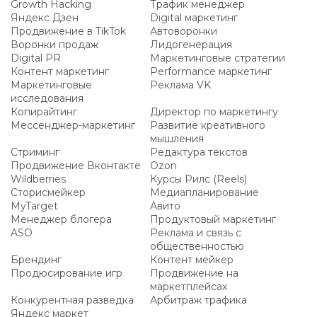
Growth Hacking
Трафик менеджер
Яндекс Дзен
Digital маркетинг
Продвижение в TikTok
Автоворонки
Воронки продаж
Лидогенерация
Digital PR
Маркетинговые стратегии
Контент маркетинг
Performance маркетинг
Маркетинговые
Реклама VK
исследования
Копирайтинг
Директор по маркетингу
Мессенджер-маркетинг
Развитие креативного
мышления
Стриминг
Редактура текстов
Продвижение Вконтакте
Ozon
Wildberries
Курсы Рилс (Reels)
Сторисмейкер
Медиапланирование
MyTarget
Авито
Менеджер блогера
Продуктовый маркетинг
ASO
Реклама и связь с
общественностью
Брендинг
Контент мейкер
Продюсирование игр
Продвижение на
маркетплейсах
Конкурентная разведка
Арбитраж трафика
Яндекс маркет