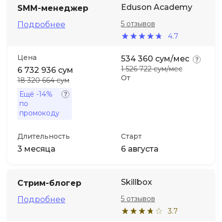
Eduson Academy
SMM-менеджер
Иностранные языки
5 отзывов
Подробнее
4.7
Soft Skills
Цена
534 360 сум/мес
1 526 722 сум/мес
6 732 936 сум
От
ДПО
18 320 664 сум
Ещё
-14%
по
Детям
промокоду
Акции и промокоды
Длительность
Старт
3 месяца
6 августа
Skillbox
Стрим-блогер
5 отзывов
Подробнее
3.7