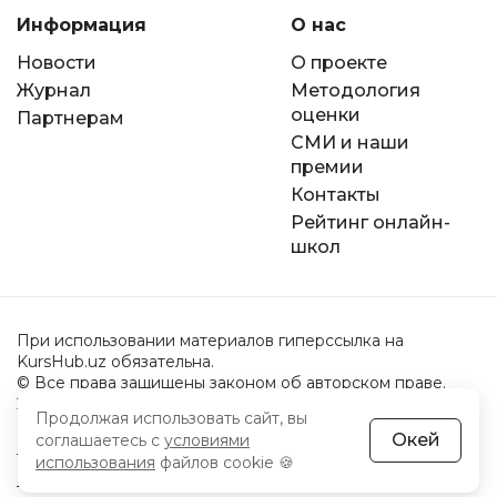
Информация
О нас
Новости
О проекте
Журнал
Методология
оценки
Партнерам
СМИ и наши
премии
Контакты
Рейтинг онлайн-
школ
При использовании материалов гиперссылка на
KursHub.uz обязательна.
© Все права защищены законом об авторском праве.
2022-2026 год.
Продолжая использовать сайт, вы
Окей
соглашаетесь с
условиями
Пользовательское соглашение
использования
файлов cookie 🍪
Политика обработки персональных данных