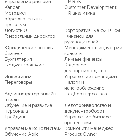
Управление рисками
PMBoK
Kanban
Customer Development
Методист
HR аналитика
образовательных
программ
Логистика
Корпоративные финансы
Генеральный директор
Финансы для
руководителей
Юридические основы
Менеджмент в индустрии
бизнеса
красоты
Бухгалтерия
Личные финансы
Бюджетирование
Кадровое
делопроизводство
Инвестиции
Управление командами
Переговоры
Налоги и
налогообложение
Администратор онлайн
Подбор персонала
школы
Обучение и развитие
Делопроизводство и
персонала
документооборот
Трейдинг
Управление бизнесс
процессами
Управление конфликтами
Комьюнити менеджер
Обучение Agile
Product Owner