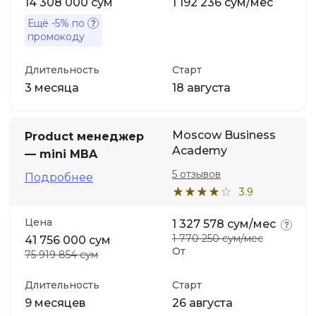
14 308 000 сум
1 192 236 сум/мес
Ещё
-5%
по
промокоду
Длительность
Старт
3 месяца
18 августа
Moscow Business
Product менеджер
Academy
— mini MBA
5 отзывов
Подробнее
3.9
Цена
1 327 578 сум/мес
1 770 250 сум/мес
41 756 000 сум
От
75 919 854 сум
Длительность
Старт
9 месяцев
26 августа