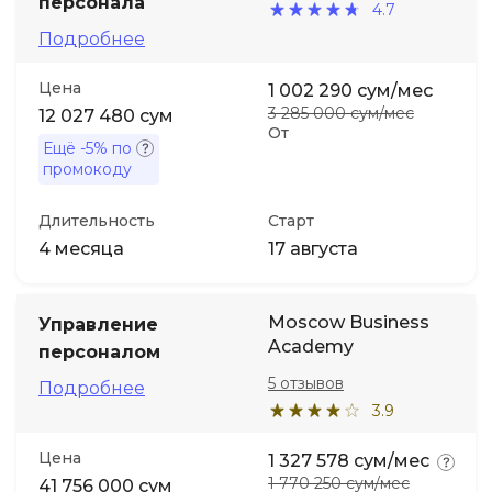
персонала
4.7
Подробнее
Иностранные языки
Цена
1 002 290 сум/мес
Soft Skills
3 285 000 сум/мес
12 027 480 сум
От
Ещё
-5%
по
промокоду
ДПО
Длительность
Старт
Детям
4 месяца
17 августа
Акции и промокоды
Moscow Business
Управление
Academy
персоналом
5 отзывов
Подробнее
3.9
Цена
1 327 578 сум/мес
1 770 250 сум/мес
41 756 000 сум