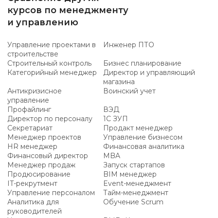
курсов по менеджменту
и управлению
Управление проектами в
Инженер ПТО
строительстве
Строительный контроль
Бизнес планирование
Категорийный менеджер
Директор и управляющий
магазина
Антикризисное
Воинский учет
управление
Профайлинг
ВЭД
Директор по персоналу
1С ЗУП
Секретариат
Продакт менеджер
Менеджер проектов
Управление бизнесом
HR менеджер
Финансовая аналитика
Финансовый директор
MBA
Менеджер продаж
Запуск стартапов
Продюсирование
BIM менеджер
IT-рекрутмент
Event-менеджмент
Управление персоналом
Тайм-менеджмент
Аналитика для
Обучение Scrum
руководителей