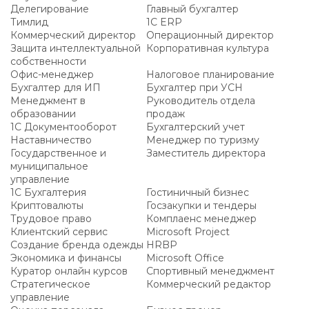
Делегирование
Главный бухгалтер
Тимлид
1С ERP
Коммерческий директор
Операционный директор
Защита интеллектуальной
Корпоративная культура
собственности
Офис-менеджер
Налоговое планирование
Бухгалтер для ИП
Бухгалтер при УСН
Менеджмент в
Руководитель отдела
образовании
продаж
1С Документооборот
Бухгалтерский учет
Наставничество
Менеджер по туризму
Государственное и
Заместитель директора
муниципальное
управление
1С Бухгалтерия
Гостиничный бизнес
Криптовалюты
Госзакупки и тендеры
Трудовое право
Комплаенс менеджер
Клиентский сервис
Microsoft Project
Создание бренда одежды
HRBP
Экономика и финансы
Microsoft Office
Куратор онлайн курсов
Спортивный менеджмент
Стратегическое
Коммерческий редактор
управление