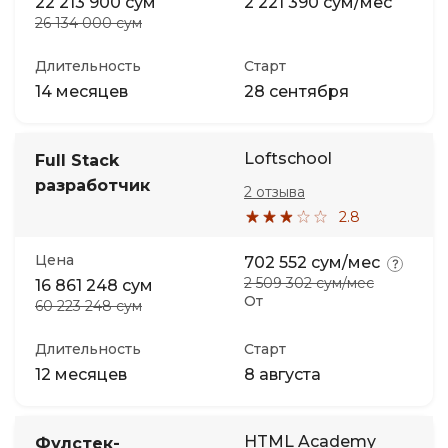
22 213 900 сум
2 221 390 сум/мес
26 134 000 сум
Длительность
Старт
14 месяцев
28 сентября
Loftschool
Full Stack
разработчик
2 отзыва
2.8
Цена
702 552 сум/мес
2 509 302 сум/мес
16 861 248 сум
От
60 223 248 сум
Длительность
Старт
12 месяцев
8 августа
HTML Academy
Фулстек-