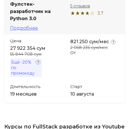
Фулстек-
5 отзывов
разработчик на
3.7
Python 3.0
Подробнее
Цена
821 250 сум/мес
2 068 236 сум/мес
27 922 354 сум
От
55 844 708 сум
Ещё
-20%
по
промокоду
Длительность
Старт
19 месяцев
10 августа
Курсы по FullStack разработке из Youtube