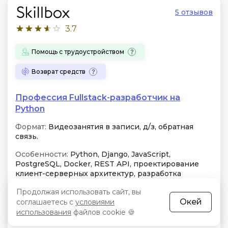
5 отзывов
3.7
Помощь с трудоустройством
Возврат средств
Профессия Fullstack-разработчик на
Python
Формат:
Видеозанятия в записи, д/з, обратная
связь.
Особенности:
Python, Django, JavaScript,
PostgreSQL, Docker, REST API, проектирование
клиент-серверных архитектур, разработка
функциональных веб-интерфейсов
Продолжая использовать сайт, вы
Окей
соглашаетесь с
условиями
Бессрочный доступ
Чат
использования
файлов cookie 🍪