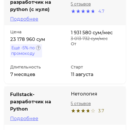
разработчик на
5 отзывов
python (с нуля)
4.7
Иностранные языки
Подробнее
Soft Skills
Цена
1 931 580 сум/мес
3 013 732 сум/мес
23 178 960 сум
От
ДПО
Ещё
-5%
по
промокоду
Детям
Длительность
Старт
7 месяцев
11 августа
Акции и промокоды
Нетология
Fullstack-
разработчик на
5 отзывов
Python
3.7
Подробнее