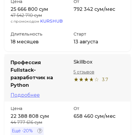
Цена
От
25 666 800 сум
792 342 сум/мес
47 542 710 сум
KURSHUB
с промокодом
Длительность
Старт
18 месяцев
13 августа
Skillbox
Профессия
Fullstack-
5 отзывов
разработчик на
3.7
Python
Подробнее
Цена
От
22 388 808 сум
658 460 сум/мес
44 777 616 сум
Ещё
-20%