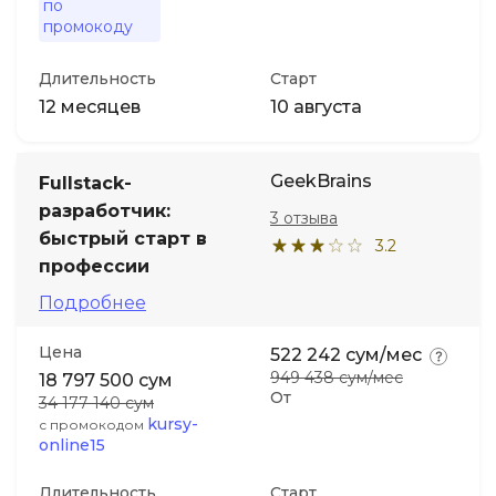
по
промокоду
Длительность
Старт
12 месяцев
10 августа
GeekBrains
Fullstack-
разработчик:
3 отзыва
быстрый старт в
3.2
профессии
Подробнее
Цена
522 242 сум/мес
949 438 сум/мес
18 797 500 сум
От
34 177 140 сум
kursy-
с промокодом
online15
Длительность
Старт