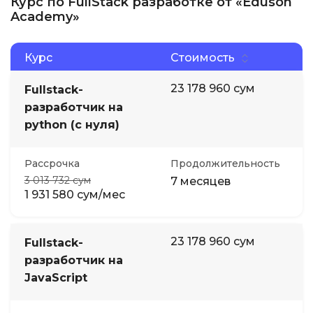
Курс по FullStack разработке от «Eduson
Academy»
Курс
Стоимость
23 178 960 сум
Fullstack-
разработчик на
python (с нуля)
Рассрочка
Продолжительность
3 013 732 сум
7 месяцев
1 931 580 сум/мес
23 178 960 сум
Fullstack-
разработчик на
JavaScript