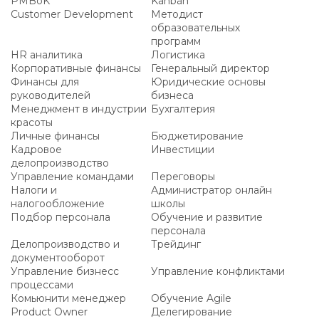
PMBoK
Kanban
Customer Development
Методист
образовательных
программ
HR аналитика
Логистика
Корпоративные финансы
Генеральный директор
Финансы для
Юридические основы
руководителей
бизнеса
Менеджмент в индустрии
Бухгалтерия
красоты
Личные финансы
Бюджетирование
Кадровое
Инвестиции
делопроизводство
Управление командами
Переговоры
Налоги и
Администратор онлайн
налогообложение
школы
Подбор персонала
Обучение и развитие
персонала
Делопроизводство и
Трейдинг
документооборот
Управление бизнесс
Управление конфликтами
процессами
Комьюнити менеджер
Обучение Agile
Product Owner
Делегирование