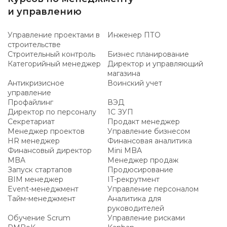
и управлению
Управление проектами в
Инженер ПТО
строительстве
Строительный контроль
Бизнес планирование
Категорийный менеджер
Директор и управляющий
магазина
Антикризисное
Воинский учет
управление
Профайлинг
ВЭД
Директор по персоналу
1С ЗУП
Секретариат
Продакт менеджер
Менеджер проектов
Управление бизнесом
HR менеджер
Финансовая аналитика
Финансовый директор
Mini MBA
MBA
Менеджер продаж
Запуск стартапов
Продюсирование
BIM менеджер
IT-рекрутмент
Event-менеджмент
Управление персоналом
Тайм-менеджмент
Аналитика для
руководителей
Обучение Scrum
Управление рисками