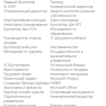
Главный бухгалтер
Тимлид
1С ERP
Коммерческий директор
Операционный директор
Защита интеллектуальной
собственности
Корпоративная культура
Офис-менеджер
Налоговое планирование
Бухгалтер для ИП
Бухгалтер при УСН
Менеджмент в
образовании
Руководитель отдела
1С Документооборот
продаж
Бухгалтерский учет
Наставничество
Менеджер по туризму
Государственное и
муниципальное
управление
1С Бухгалтерия
Гостиничный бизнес
Криптовалюты
Госзакупки и тендеры
Трудовое право
Комплаенс менеджер
Клиентский сервис
Microsoft Project
Создание бренда одежды
HRBP
Экономика и финансы
Microsoft Office
Куратор онлайн курсов
Спортивный менеджмент
Стратегическое
Коммерческий редактор
управление
Оценка персонала
Бизнес-тренер