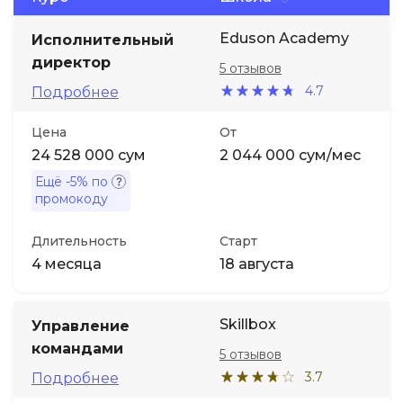
Eduson Academy
Исполнительный
Иностранные языки
директор
5 отзывов
4.7
Soft Skills
Подробнее
Цена
От
ДПО
24 528 000 сум
2 044 000 сум/мес
Ещё
-5%
по
Детям
промокоду
Длительность
Старт
Акции и промокоды
4 месяца
18 августа
Skillbox
Управление
командами
5 отзывов
3.7
Подробнее