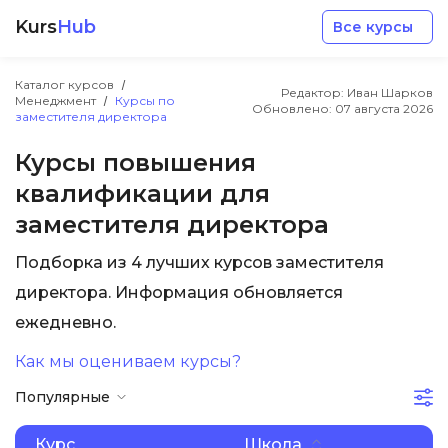
Kurs
Hub
Все курсы
Каталог курсов
Редактор: Иван Шарков
Менеджмент
Курсы по
Обновлено:
07 августа 2026
заместителя директора
Курсы повышения
квалификации для
Разработка
заместителя директора
Подборка из 4 лучших курсов заместителя
Маркетинг
директора. Информация обновляется
ежедневно.
Дизайн
Как мы оцениваем курсы?
Аналитика
Популярные
Менеджмент
Курс
Школа