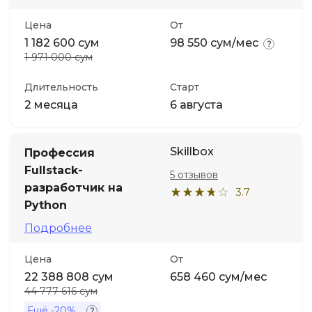
Цена
От
Иностранные языки
1 182 600 сум
98 550 сум/мес
1 971 000 сум
Soft Skills
Длительность
Старт
2 месяца
6 августа
ДПО
Детям
Skillbox
Профессия
Fullstack-
5 отзывов
разработчик на
Акции и промокоды
3.7
Python
Подробнее
Цена
От
22 388 808 сум
658 460 сум/мес
44 777 616 сум
Ещё
-20%