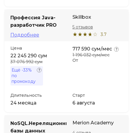
Skillbox
Профессия Java-
разработчик PRO
5 отзывов
3.7
Подробнее
Цена
717 590 сум/мес
1 196 032 сум/мес
22 245 290 сум
От
37 076 992 сум
Ещё
-33%
по
промокоду
Длительность
Старт
24 месяца
6 августа
Merion Academy
NoSQL.Нереляционные
базы данных
4 отзыва