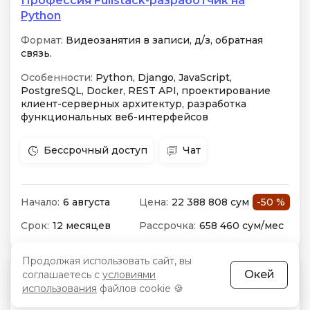
Профессия Fullstack-разработчик на
Python
Формат:
Видеозанятия в записи, д/з, обратная
связь.
Особенности:
Python, Django, JavaScript,
PostgreSQL, Docker, REST API, проектирование
клиент-серверных архитектур, разработка
функциональных веб-интерфейсов
Бессрочный доступ
Чат
Начало:
6 августа
Цена:
22 388 808 сум
-50 %
Срок:
12 месяцев
Рассрочка:
658 460 сум/мес
Продолжая использовать сайт, вы
Окей
соглашаетесь с
условиями
5 отзывов
использования
файлов cookie 🍪
3.7