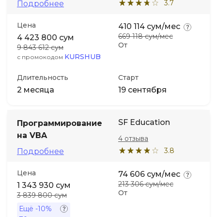
3.7
Подробнее
Цена
410 114 сум/мес
669 118 сум/мес
4 423 800 сум
От
9 843 612 сум
KURSHUB
с промокодом
Длительность
Старт
2 месяца
19 сентября
SF Education
Программирование
на VBA
4 отзыва
3.8
Подробнее
Цена
74 606 сум/мес
213 306 сум/мес
1 343 930 сум
От
3 839 800 сум
Ещё
-10%