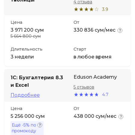
4 отзыва
3.9
Цена
От
3 971 200 сум
330 836 сум/мес
5 664 800 сум
Длительность
Старт
3 недели
в любое время
Eduson Academy
1C: Бухгалтерия 8.3
и Excel
5 отзывов
4.7
Подробнее
Цена
От
5 256 000 сум
438 000 сум/мес
Ещё
-5%
по
промокоду