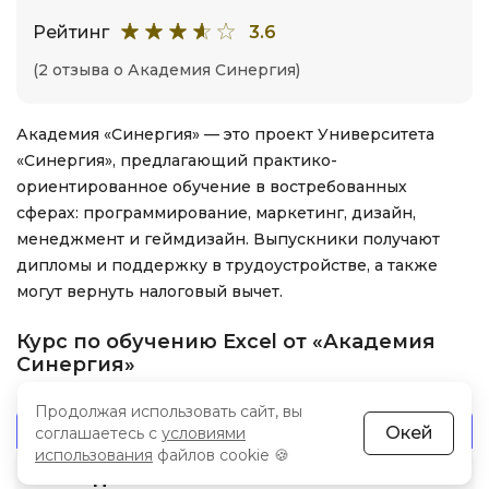
Рейтинг
3.6
(2 отзыва о Академия Синергия)
Академия «Синергия» — это проект Университета
«Синергия», предлагающий практико-
ориентированное обучение в востребованных
сферах: программирование, маркетинг, дизайн,
менеджмент и геймдизайн. Выпускники получают
дипломы и поддержку в трудоустройстве, а также
могут вернуть налоговый вычет.
Курс по обучению Excel от «Академия
Синергия»
Продолжая использовать сайт, вы
Курс
Стоимость
Окей
соглашаетесь с
условиями
использования
файлов cookie 🍪
6 394 800 сум
Excel для