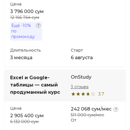
Цена
3 796 000 сум
12 166 764 сум
Ещё
-10%
по
промокоду
Длительность
Старт
3 месяца
6 августа
OnStudy
Excel и Google-
таблицы — самый
3 отзыва
продуманный курс
3.7
Цена
242 068 сум/мес
511 000 сум/мес
2 905 400 сум
От
6 132 000 сум