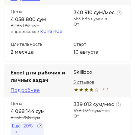
Цена
340 910 сум/мес
363 686 сум/мес
4 058 800 сум
От
8 185 052 сум
KURSHUB
с промокодом
Длительность
Старт
2 месяца
10 августа
Skillbox
Excel для рабочих и
личных задач
5 отзывов
3.7
Подробнее
Цена
339 012 сум/мес
678 024 сум/мес
4 068 144 сум
От
8 136 288 сум
Ещё
-20%
по