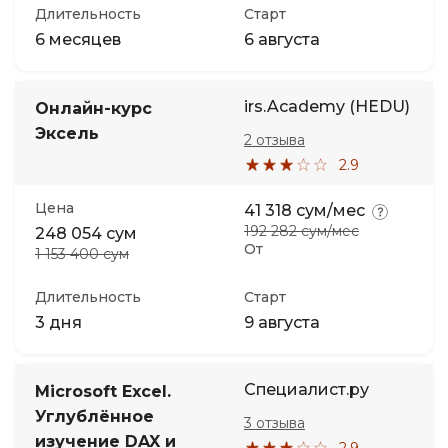
Длительность
Старт
6 месяцев
6 августа
irs.Academy (HEDU)
Онлайн-курс
Эксель
2 отзыва
2.9
Цена
41 318 сум/мес
192 282 сум/мес
248 054 сум
От
1 153 400 сум
Длительность
Старт
3 дня
9 августа
Специалист.ру
Microsoft Excel.
Углублённое
3 отзыва
изучение DAX и
2.9