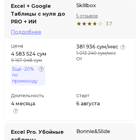
Skillbox
Excel + Google
Таблицы с нуля до
5 отзывов
PRO + ИИ
3.7
Подробнее
Цена
381 936 сум/мес
1 013 240 сум/мес
4 583 524 сум
От
9 167 048 сум
Ещё
-20%
по
промокоду
Длительность
Старт
4 месяца
6 августа
Bonnie&Slide
Excel Pro. Убойные
таблицы