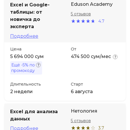
Eduson Academy
Excel и Google-
таблицы: от
Иностранные языки
5 отзывов
новичка до
4.7
эксперта
Soft Skills
Подробнее
ДПО
Цена
От
5 694 000 сум
474 500 сум/мес
Детям
Ещё
-5%
по
промокоду
Акции и промокоды
Длительность
Старт
2 недели
6 августа
Нетология
Excel для анализа
данных
5 отзывов
3.7
Подробнее