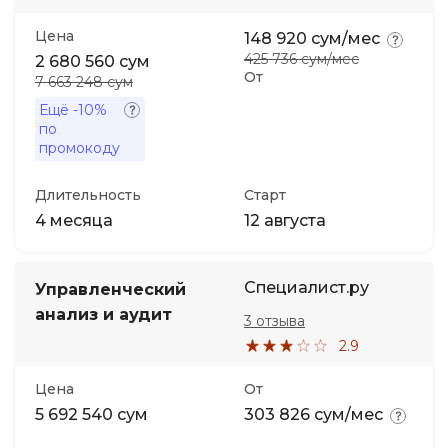
Цена
148 920 сум/мес
Иностранные языки
425 736 сум/мес
2 680 560 сум
От
7 663 248 сум
Soft Skills
Ещё
-10%
по
промокоду
ДПО
Длительность
Старт
Детям
4 месяца
12 августа
Акции и промокоды
Специалист.ру
Управленческий
анализ и аудит
3 отзыва
2.9
Цена
От
5 692 540 сум
303 826 сум/мес