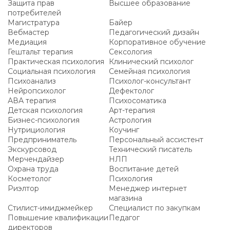
Защита прав
Высшее образование
потребителей
Магистратура
Байер
Вебмастер
Педагогический дизайн
Медиация
Корпоративное обучение
Гештальт терапия
Сексология
Практическая психология
Клинический психолог
Социальная психология
Семейная психология
Психоанализ
Психолог-консультант
Нейропсихолог
Дефектолог
АВА терапия
Психосоматика
Детская психология
Арт-терапия
Бизнес-психология
Астрология
Нутрициология
Коучинг
Предприниматель
Персональный ассистент
Экскурсовод
Технический писатель
Мерчендайзер
НЛП
Охрана труда
Воспитание детей
Косметолог
Психология
Риэлтор
Менеджер интернет
магазина
Стилист-имиджмейкер
Специалист по закупкам
Повышение квалификации
Педагог
директоров