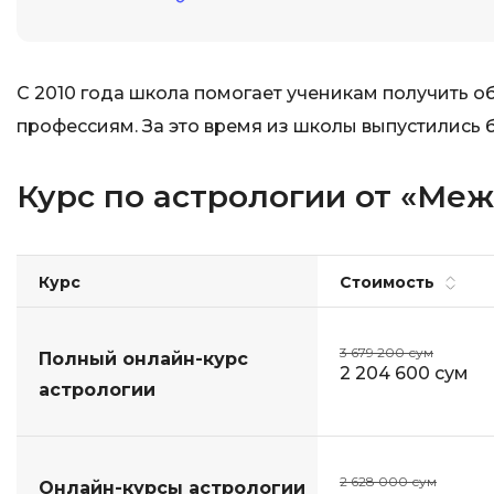
С 2010 года школа помогает ученикам получить 
профессиям. За это время из школы выпустились б
Курс по астрологии от «Ме
Курс
Стоимость
3 679 200 сум
Полный онлайн-курс
2 204 600 сум
астрологии
2 628 000 сум
Онлайн-курсы астрологии