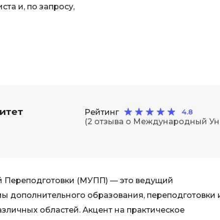
та и, по запросу,
iOS разработк
Kubernetes
j
L
jQuery
LibGDX
Linux
А
Автоматизаци
M
Администрир
MATLAB
итет
Рейтинг
4.8
PostgreSQL
(2 отзыва о Международный Ун
MODX
Администрир
MS Access
Алгоритмы и 
MS SQL
данных
Microsoft Azure
Архитектор П
 Переподготовки (МУПП) — это ведущий
ы дополнительного образования, переподготовки 
зличных областей. Акцент на практическое