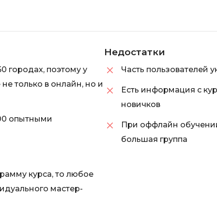
Visual Studio 
H
W
Hadoop
Webflow
Недостатки
I
Webpack
0 городах, поэтому у
Часть пользователей 
IoT
Wordpress
не только в онлайн, но и
Есть информация с кур
J
X
новичков
Java-разработка
XML
00 опытными
При оффлайн обучении
JavaScript-разработка
Y
большая группа
Java Spring Boot
Yandex Cloud
Jenkins
рамму курса, то любое
Z
Jira
видуального мастер-
Zabbix
Joomla
i
K