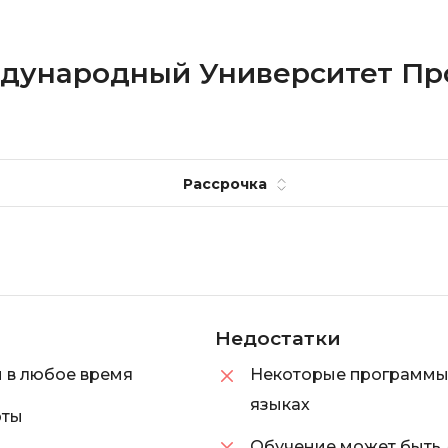
еждународный Университет П
Рассрочка
Недостатки
м в любое время
Некоторые программы 
языках
рты
Обучение может быть 