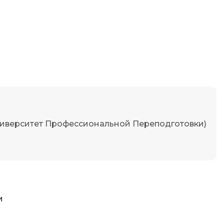
Фреймворк Node.js
а
Фреймворк ReactJS
Фреймворк Spring
Фреймворк Symfony
Фреймворк Vue.js
я тестирования
Х
ование
Хранилища данных
иверситет Профессиональной Переподготовки)
Я
ование Windows
Язык SQL
структуры
О
и