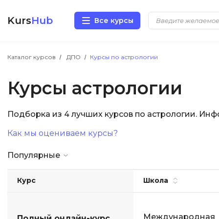
Kurs
Hub
Все курсы
Разработка
Каталог курсов
ДПО
Курсы по астрологии
Курсы астрологии
Маркетинг
Дизайн
Подборка из 4 лучших курсов по астрологии. Ин
Как мы оцениваем курсы?
Аналитика
Популярные
Менеджмент
Курс
Школа
Иностранные языки
Soft Skills
Международная
Полный онлайн-курс