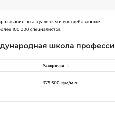
Selenium
Drupal
Solidity
E
образование по актуальным и востребованным
T
Elasticsearch
олее 100 000 специалистов.
Terraform
F
Three.js
ждународная школа професси
FastAPI
Tilda
Flask
TypeScript
Рассрочка
Frontend-разработка
U
FullStack-разработка
UML
379 600 сум/мес
G
V
GitLab
VMware
Godot
VR/AR-разраб
Groovy