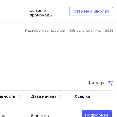
Акции и
Отзывы о школах
промокоды
Б
Редактор: Иван Шарков
Обновлено:
24 июля 2026
Базы данных
Белый хакер
Блокчейн
В
Вайб кодинг
ботка
Фильтр
Веб-разработка
Верстка на HTML и CSS
льность
Дата начала
Ссылка
Д
Дизайнер верстальщик
Подробнее
ель
6 августа