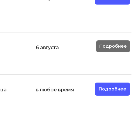
И
Информационная
безопасность
К
Подробнее
й
6 августа
Кибербезопасность
Компьютерное зрение
ка
Компьютерные сети
М
Подробнее
яца
в любое время
Микросервисная архитектура
Н
Нагрузочное тестирование
О