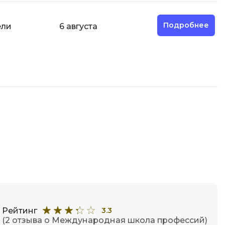
ООП
Подробнее
ели
6 августа
Операционные системы
ние
П
Парсинг
Пентест
Программная инженерия
Промпт инжиниринг
Р
Работа с GIT
Разработка игр
Разработка игр на Unity
Рейтинг
3.3
Разработка игр на Unreal
(2 отзыва о Международная школа профессий)
Engine