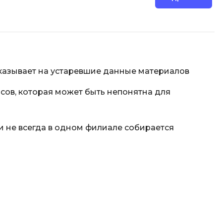
Code
Создание сайтов
Создание чат-ботов
Т
Тестирование игр
указывает на устаревшие данные материалов
У
сов, которая может быть непонятна для
Управление дронами
Управление разработкой и IT
 не всегда в одном филиале собирается
Ф
Фреймворк Angular
Фреймворк Django
Фреймворк Flutter
Фреймворк Laravel