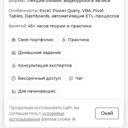
Формат:
Лекции онлайн, видеоуроки в записи
Особенности:
Excel, Power Query, VBA, Pivot
Tables, Dashboards, автоматизация ETL-процессов
Занятий:
45+ часов теории и практики
Свое портфолио
Практика
Домашние задания
Консультация экспертов
Бессрочный доступ
Чат
Для начинающих
Продолжая использовать сайт, вы
в любое
Окей
соглашаетесь с
условиями
Начало:
Цена:
2 905 400 сум
-35 %
использования
файлов cookie 🍪
время