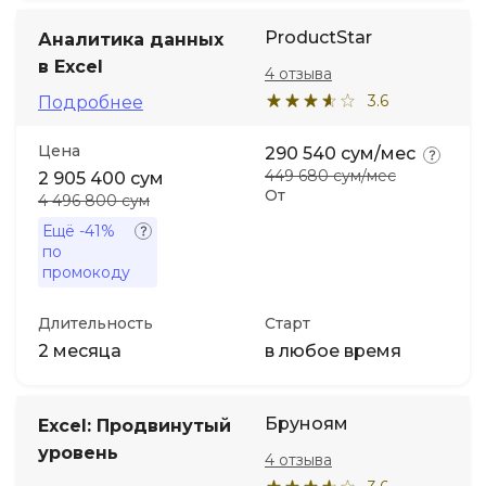
ProductStar
Аналитика данных
в Excel
4 отзыва
3.6
Подробнее
Цена
290 540 сум/мес
449 680 сум/мес
2 905 400 сум
От
4 496 800 сум
Ещё
-41%
по
промокоду
Длительность
Старт
2 месяца
в любое время
Бруноям
Excel: Продвинутый
уровень
4 отзыва