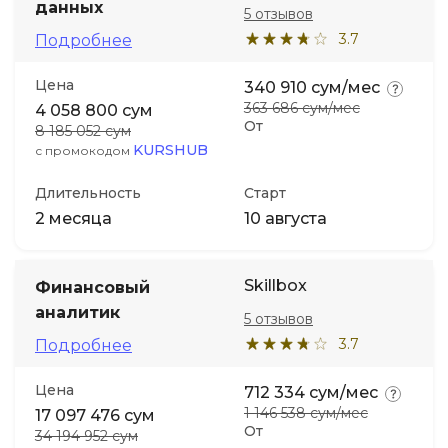
данных
5 отзывов
3.7
Подробнее
Иностранные языки
Цена
340 910 сум/мес
Soft Skills
363 686 сум/мес
4 058 800 сум
От
8 185 052 сум
KURSHUB
с промокодом
ДПО
Длительность
Старт
Детям
2 месяца
10 августа
Акции и промокоды
Skillbox
Финансовый
аналитик
5 отзывов
3.7
Подробнее
Цена
712 334 сум/мес
1 146 538 сум/мес
17 097 476 сум
От
34 194 952 сум