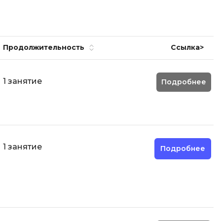
Code
Создание сайтов
Создание чат-ботов
Продолжительност
ь
Ссылка>
Т
Тестирование игр
1 занятие
Подробнее
У
Управление дронами
Управление разработкой и IT
Ф
1 занятие
Подробнее
Фреймворк Angular
Фреймворк Django
Фреймворк Flutter
Фреймворк Laravel