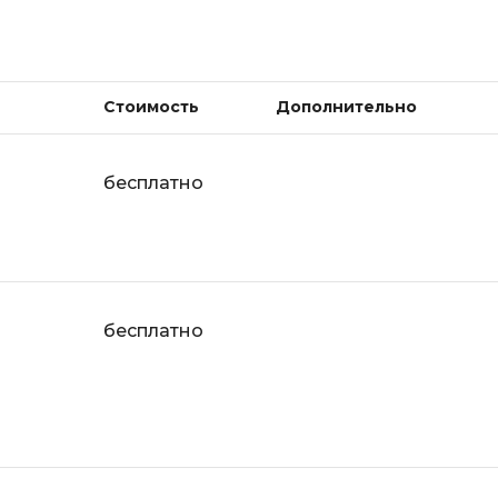
Visual Studio 
H
W
Hadoop
Webflow
Стоимость
Дополнительно
I
Webpack
IoT
Wordpress
бесплатно
J
X
Java-разработка
XML
JavaScript-разработка
Y
Java Spring Boot
бесплатно
Yandex Cloud
Jenkins
Z
Jira
Zabbix
Joomla
i
K