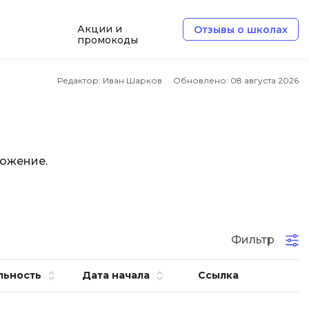
Акции и
Отзывы о школах
промокоды
Б
Редактор: Иван Шарков
Обновлено:
08 августа 2026
Базы данных
Белый хакер
Блокчейн
ложение.
В
Вайб кодинг
ботка
Веб-разработка
Фильтр
Верстка на HTML и CSS
льность
Дата начала
Ссылка
Д
Дизайнер верстальщик