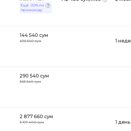
Ещё
-20%
по
Bootstrap
промокоду
Q
Bubble
QA-тестирова
C
QGIS
144 540 сум
CI/CD
1 нед
436 540 сум
Qt Creator
CentOS
R
Cisco
RabbitMQ
ClickHouse
React Native
290 540 сум
D
363 540 сум
Ruby
Dart
Rust
DataLens
S
Delphi
2 877 660 сум
SRE
DevOps
1 день
3 197 400 сум
Scala
Docker