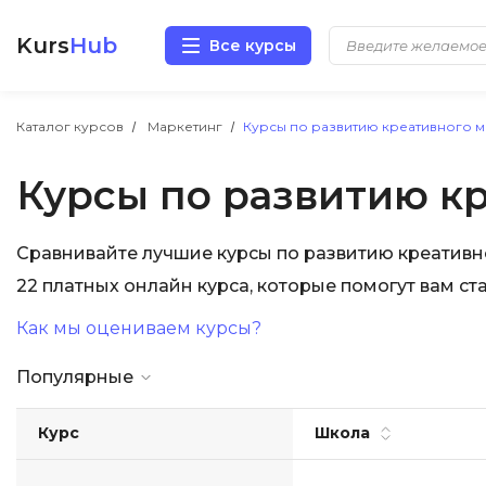
Kurs
Hub
Все курсы
Разработка
Каталог курсов
Маркетинг
Курсы по развитию креативного 
Курсы по развитию к
Маркетинг
Дизайн
Сравнивайте лучшие курсы по развитию креативн
22 платных онлайн курса, которые помогут вам с
Аналитика
Как мы оцениваем курсы?
Менеджмент
Популярные
Иностранные языки
Курс
Школа
Soft Skills