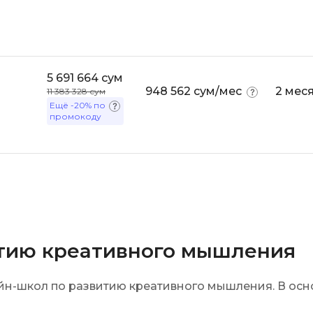
Selenium
Drupal
Solidity
E
T
5 691 664 сум
Elasticsearch
948 562 сум/мес
2 мес
11 383 328 сум
Terraform
Ещё
-20%
по
F
промокоду
Three.js
FastAPI
Tilda
Flask
TypeScript
Frontend-разработка
U
FullStack-разработка
UML
G
итию креативного мышления
V
GitLab
VMware
Godot
-школ по развитию креативного мышления. В основ
VR/AR-разраб
Groovy