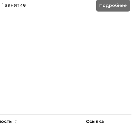
Фреймворк Node.js
1 занятие
Подробнее
а
Фреймворк ReactJS
Фреймворк Spring
Фреймворк Symfony
Фреймворк Vue.js
я тестирования
Х
ование
Хранилища данных
Я
ование Windows
Язык SQL
структуры
О
ность
Ссылка