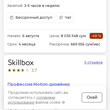
Занятий:
3-5 часов в неделю
Бессрочный доступ
Чат
Начало:
6 августа
Цена:
8 035 548 сум
-49 %
Срок:
4 месяца
Рассрочка:
669 556 сум/мес
5 отзывов
3.7
Профессия Motion-дизайнер
Продолжая использовать сайт, вы
Формат:
Видеозанятия в записи, д/з, обратная
Окей
соглашаетесь с
условиями
связь.
использования
файлов cookie 🍪
Особенности:
Adobe After Effects, Maxon Cinema