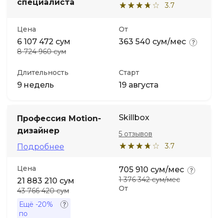
специалиста
3.7
Цена
От
6 107 472 сум
363 540 сум/мес
8 724 960 сум
Длительность
Старт
9 недель
19 августа
Skillbox
Профессия Motion-
дизайнер
5 отзывов
3.7
Подробнее
Цена
705 910 сум/мес
1 376 342 сум/мес
21 883 210 сум
От
43 766 420 сум
Ещё
-20%
по