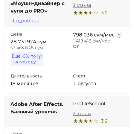
«Моушн-дизайнер с
3 отзыва
нуля до PRO»
3.6
Подробнее
Цена
798 036 сум/мес
1 419 412 сум/мес
28 731 924 сум
От
57 463 848 сум
Ещё
-5%
по
промокоду
Длительность
Старт
18 месяцев
11 августа
ProfileSchool
Adobe After Effects.
Базовый уровень
2 отзыва
3.6