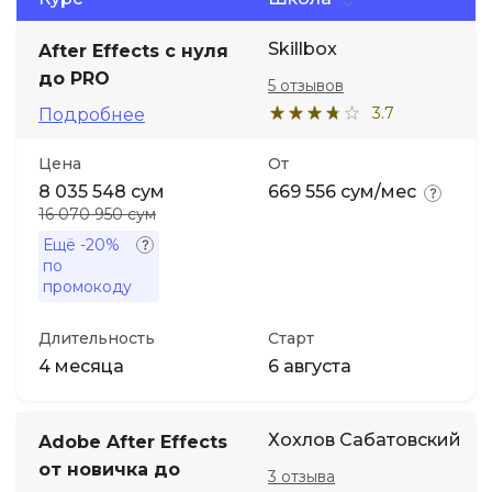
Skillbox
Иностранные языки
After Effects с нуля
до PRO
5 отзывов
Soft Skills
3.7
Подробнее
Цена
От
ДПО
8 035 548 сум
669 556 сум/мес
16 070 950 сум
Детям
Ещё
-20%
по
промокоду
Акции и промокоды
Длительность
Старт
4 месяца
6 августа
Хохлов Сабатовский
Adobe After Effects
от новичка до
3 отзыва