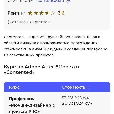
Сайт школы –
contented.ru
Рейтинг
3.6
(3 отзыва о Contented)
Contented — одна из крупнейших онлайн-школ в
области дизайна с возможностью прохождения
стажировки в дизайн-студиях и создания портфолио
из собственных проектов.
Курс по Adobe After Effects от
«Contented»
Курс
Стоимость
57 463 848 сум
Профессия
28 731 924 сум
«Моушн-дизайнер с
нуля до PRO»