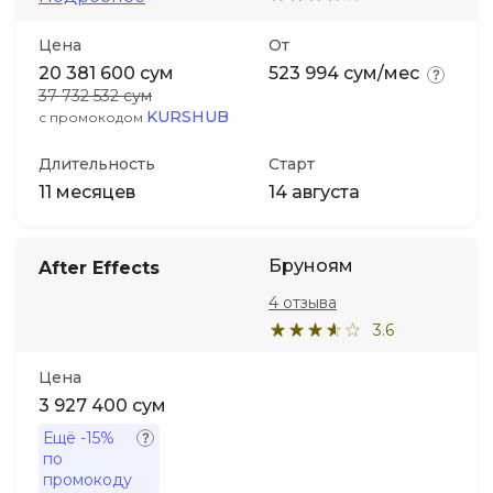
Цена
От
20 381 600 сум
523 994 сум/мес
37 732 532 сум
KURSHUB
с промокодом
Длительность
Старт
11 месяцев
14 августа
Бруноям
After Effects
4 отзыва
3.6
Цена
3 927 400 сум
Ещё
-15%
по
промокоду