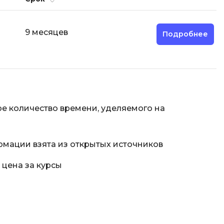
Code
Создание сайтов
Создание чат-ботов
9 месяцев
Подробнее
Т
Тестирование игр
У
Управление дронами
е количество времени, уделяемого на
Управление разработкой и IT
Ф
рмации взята из открытых источников
Фреймворк Angular
 цена за курсы
Фреймворк Django
Фреймворк Flutter
Фреймворк Laravel