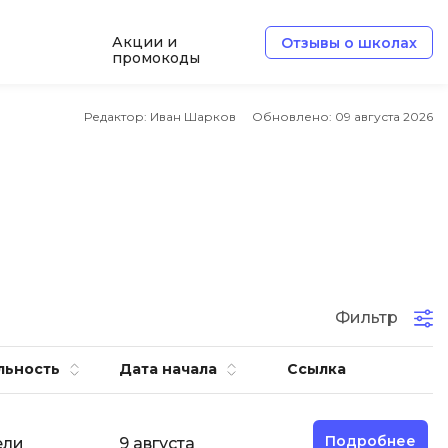
Акции и
Отзывы о школах
промокоды
Б
Редактор: Иван Шарков
Обновлено:
09 августа 2026
Базы данных
Белый хакер
Блокчейн
В
Вайб кодинг
ботка
Фильтр
Веб-разработка
Верстка на HTML и CSS
льность
Дата начала
Ссылка
Д
Дизайнер верстальщик
Подробнее
ели
9 августа