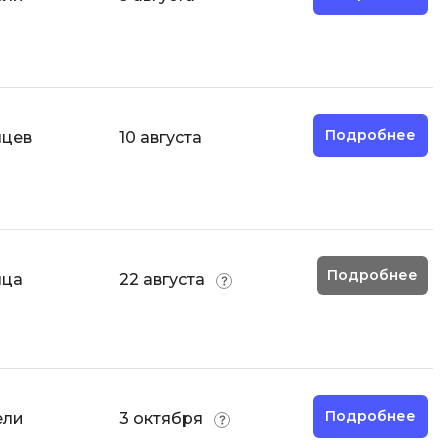
И
Информационная
безопасность
Подробнее
яцев
10 августа
К
Кибербезопасность
Компьютерное зрение
ка
Компьютерные сети
Подробнее
яца
22 августа
М
Микросервисная архитектура
Н
Нагрузочное тестирование
Подробнее
ели
3 октября
О