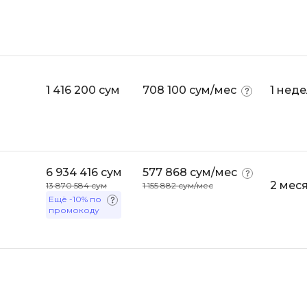
Bootstrap
Q
Bubble
QA-тестирова
C
QGIS
1 416 200 сум
708 100 сум/мес
1 нед
CI/CD
Qt Creator
CentOS
R
Cisco
RabbitMQ
ClickHouse
6 934 416 сум
577 868 сум/мес
React Native
2 мес
13 870 584 сум
1 155 882 сум/мес
D
Ruby
Ещё
-10%
по
промокоду
Dart
Rust
DataLens
S
Delphi
SRE
DevOps
Scala
Docker