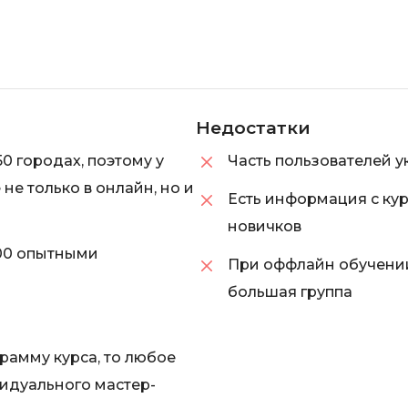
Недостатки
0 городах, поэтому у
Часть пользователей 
не только в онлайн, но и
Есть информация с кур
новичков
00 опытными
При оффлайн обучении
большая группа
рамму курса, то любое
видуального мастер-