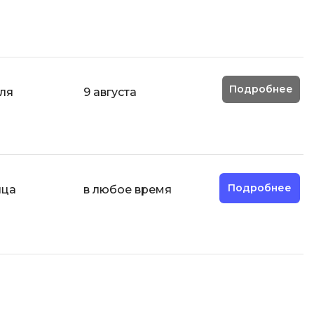
ООП
Операционные системы
ние
П
Подробнее
еля
9 августа
Парсинг
Пентест
Программная инженерия
Промпт инжиниринг
Подробнее
яца
в любое время
Р
Работа с GIT
Разработка игр
Разработка игр на Unity
Разработка игр на Unreal
Engine