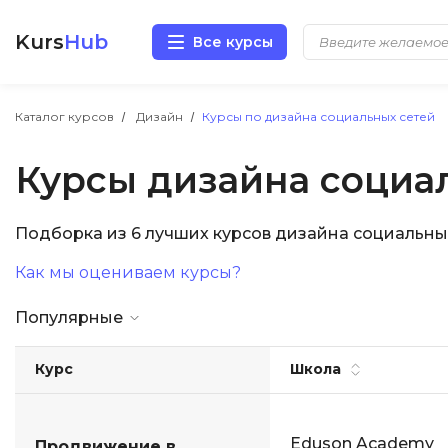
Kurs
Hub
Все курсы
Разработка
Каталог курсов
Дизайн
Курсы по дизайна социальных сетей
Курсы дизайна социа
Маркетинг
Дизайн
Подборка из 6 лучших курсов дизайна социальны
Как мы оцениваем курсы?
Аналитика
Популярные
Менеджмент
Курс
Школа
Иностранные языки
Soft Skills
Eduson Academy
Продвижение в