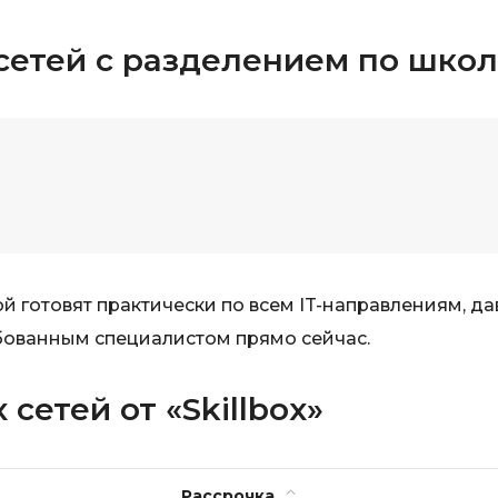
Selenium
Drupal
сетей с разделением по шко
Solidity
E
T
Elasticsearch
Terraform
F
Three.js
FastAPI
Tilda
Flask
TypeScript
Frontend-разработка
й готовят практически по всем IT-направлениям, да
U
FullStack-разработка
бованным специалистом прямо сейчас.
UML
G
V
сетей от «Skillbox»
GitLab
VMware
Godot
VR/AR-разраб
Groovy
Рассрочка