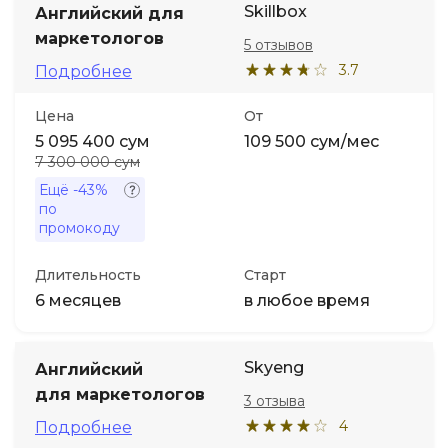
Skillbox
Английский для
маркетологов
5 отзывов
Иностранные языки
3.7
Подробнее
Soft Skills
Цена
От
5 095 400 сум
109 500 сум/мес
ДПО
7 300 000 сум
Ещё
-43%
по
Детям
промокоду
Акции и промокоды
Длительность
Старт
6 месяцев
в любое время
Skyeng
Английский
для маркетологов
3 отзыва
4
Подробнее