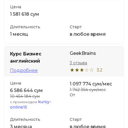
Цена
1 581 618 сум
Длительность
Старт
1 месяц
в любое время
GeekBrains
Курс Бизнес
английский
3 отзыва
3.2
Подробнее
Цена
1 097 774 сум/мес
1 742 364 сум/мес
6 586 644 сум
От
10 454 184 сум
kursy-
с промокодом
online15
Длительность
Старт
3 месяца
в любое время