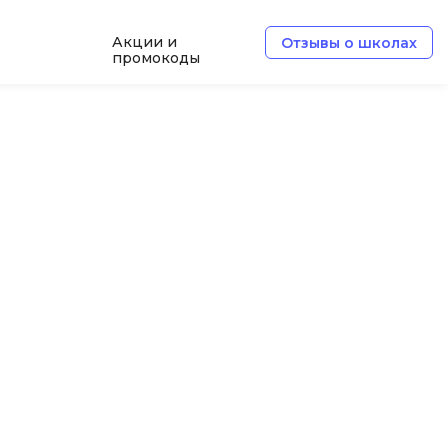
Акции и
Отзывы о школах
промокоды
Б
Базы данных
Белый хакер
Блокчейн
В
Вайб кодинг
ботка
Веб-разработка
Верстка на HTML и CSS
Д
Дизайнер верстальщик