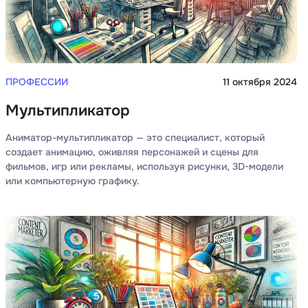
Фреймворк Node.js
а
Фреймворк ReactJS
Фреймворк Spring
Фреймворк Symfony
ПРОФЕССИИ
11 октября 2024
Фреймворк Vue.js
Мультипликатор
я тестирования
Х
Аниматор-мультипликатор — это специалист, который
ование
создает анимацию, оживляя персонажей и сцены для
Хранилища данных
фильмов, игр или рекламы, используя рисунки, 3D-модели
или компьютерную графику.
Я
ование Windows
Язык SQL
структуры
О