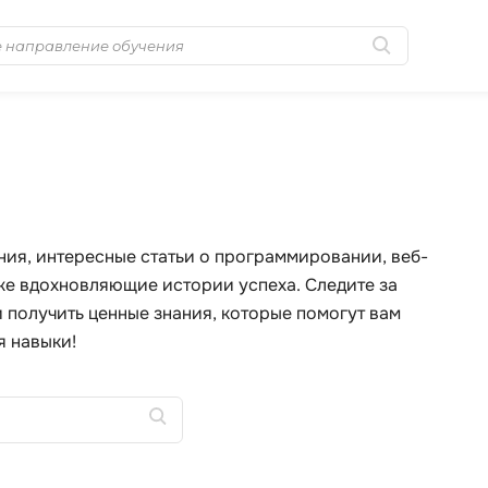
Популярные
MongoDB
Golang-разработка
MySQL
Python-разработка
N
Системное
NestJS
ния, интересные статьи о программировании, веб-
администрирование
кже вдохновляющие истории успеха. Следите за
Nginx
0 ... 9
и получить ценные знания, которые помогут вам
No-Code разра
я навыки!
1C программирование
NoSQL
1С Администрирование
Nuxt.js
1С Битрикс
O
A
OSINT