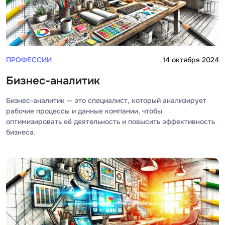
iOS разработк
Kubernetes
j
L
jQuery
LibGDX
ПРОФЕССИИ
14 октября 2024
Linux
А
Бизнес-аналитик
Автоматизаци
M
Бизнес-аналитик — это специалист, который анализирует
Администрир
MATLAB
рабочие процессы и данные компании, чтобы
PostgreSQL
оптимизировать её деятельность и повысить эффективность
MODX
бизнеса.
Администрир
MS Access
Алгоритмы и 
MS SQL
данных
Microsoft Azure
Архитектор П