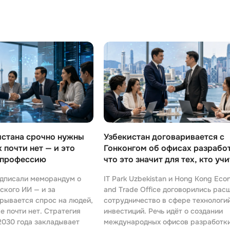
API
Objective-C
ASP.NET
OpenCart
Active Directory
OpenStack
Android-разработка
Oracle SQL
Android Studio
P
Ansible
PHP-разработ
Apache Airflow
Pascal
Apache Kafka
истана срочно нужны
Узбекистан договаривается с
Perl
 почти нет — и это
Гонконгом об офисах разработ
Arduino
 профессию
что это значит для тех, кто учи
PostgreSQL
Asterisk
программиста
Postman
одписали меморандум о
IT Park Uzbekistan и Hong Kong Eco
B
ского ИИ — и за
and Trade Office договорились рас
Powershell
рывается спрос на людей,
сотрудничество в сфере технологи
Backend разработка
е почти нет. Стратегия
инвестиций. Речь идёт о создании
Prometheus
2030 года закладывает
международных офисов разработки
Bash
PyQt