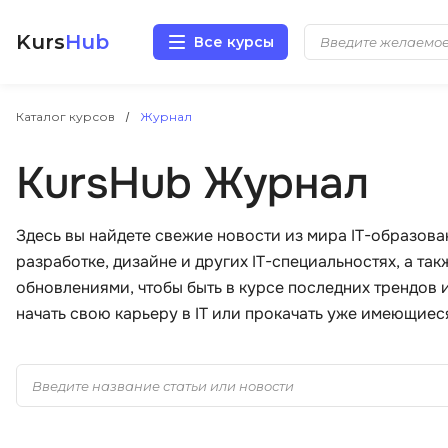
Kurs
Hub
Все курсы
Разработка
Каталог курсов
Журнал
KursHub Журнал
Маркетинг
Дизайн
Здесь вы найдете свежие новости из мира IT-образова
разработке, дизайне и других IT-специальностях, а та
Аналитика
обновлениями, чтобы быть в курсе последних трендов 
начать свою карьеру в IT или прокачать уже имеющиес
Менеджмент
Иностранные языки
Soft Skills