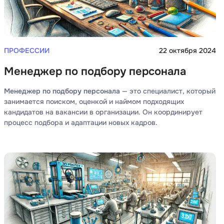
Разработка мобильных
приложений
Разработка на Kotlin
ПРОФЕССИИ
22 октября 2024
Разработка на языке C#
Менеджер по подбору персонала
Разработка на языке C и C++
Менеджер по подбору персонала
— это специалист, который
Разработка на языке Swift
занимается поиском, оценкой и наймом подходящих
Реверс инжиниринг
кандидатов на вакансии в организации. Он координирует
процесс подбора и адаптации новых кадров.
Робототехника для взрослых
Ручное тестирование
С
Сетевое администрирование
Сетевой инженер
отка
Создание интернет магазина