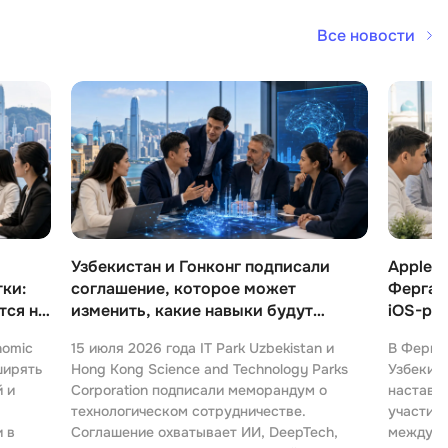
Все новости
И
Информационная
безопасность
К
Кибербезопасность
Компьютерное зрение
ка
Компьютерные сети
Узбекистан и Гонконг подписали
Apple о
М
ки:
соглашение, которое может
Фергане
тся на
изменить, какие навыки будут
iOS-ра
Микросервисная архитектура
востребованы через пару лет
nomic
15 июля 2026 года IT Park Uzbekistan и
В Ферга
Н
ширять
Hong Kong Science and Technology Parks
Узбекис
й и
Corporation подписали меморандум о
наставн
Нагрузочное тестирование
технологическом сотрудничестве.
участии 
 в
Соглашение охватывает ИИ, DeepTech,
междуна
О