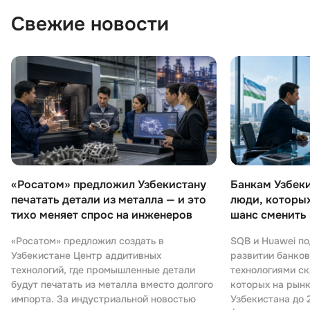
Свежие новости
ДПО
Детям
«Росатом» предложил Узбекистану
Банкам Узбек
печатать детали из металла — и это
люди, которых
тихо меняет спрос на инженеров
шанс сменить
«Росатом» предложил создать в
SQB и Huawei п
Узбекистане Центр аддитивных
развитии банков
технологий, где промышленные детали
технологиями ск
будут печатать из металла вместо долгого
которых на рынк
импорта. За индустриальной новостью
Узбекистана до 