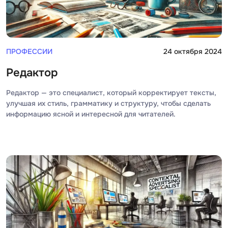
Selenium
Drupal
Solidity
E
ПРОФЕССИИ
24 октября 2024
T
Elasticsearch
Terraform
Редактор
F
Three.js
Редактор — это специалист, который корректирует тексты,
FastAPI
улучшая их стиль, грамматику и структуру, чтобы сделать
Tilda
Flask
информацию ясной и интересной для читателей.
TypeScript
Frontend-разработка
U
FullStack-разработка
UML
G
V
GitLab
VMware
Godot
VR/AR-разраб
Groovy