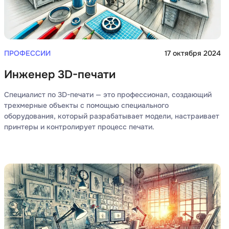
Code
Создание сайтов
Создание чат-ботов
Т
ПРОФЕССИИ
17 октября 2024
Тестирование игр
Инженер 3D-печати
У
Специалист по 3D-печати — это профессионал, создающий
трехмерные объекты с помощью специального
Управление дронами
оборудования, который разрабатывает модели, настраивает
Управление разработкой и IT
принтеры и контролирует процесс печати.
Ф
Фреймворк Angular
Фреймворк Django
Фреймворк Flutter
Фреймворк Laravel