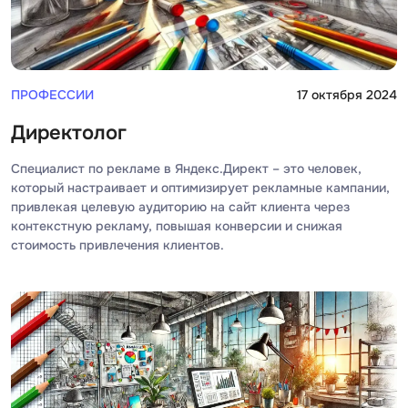
Visual Studio 
H
W
Hadoop
Webflow
ПРОФЕССИИ
17 октября 2024
I
Webpack
Директолог
IoT
Wordpress
Специалист по рекламе в Яндекс.Директ – это человек,
J
X
который настраивает и оптимизирует рекламные кампании,
Java-разработка
привлекая целевую аудиторию на сайт клиента через
XML
контекстную рекламу, повышая конверсии и снижая
JavaScript-разработка
стоимость привлечения клиентов.
Y
Java Spring Boot
Yandex Cloud
Jenkins
Z
Jira
Zabbix
Joomla
i
K