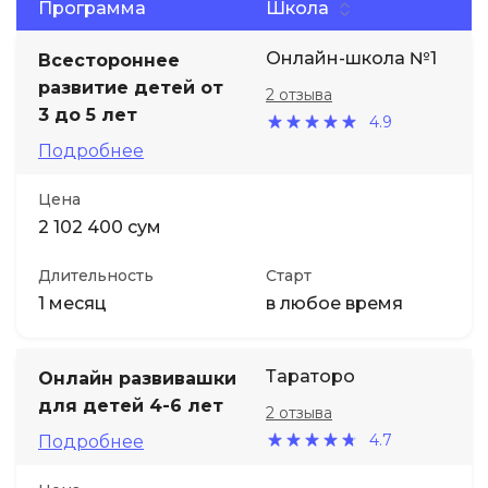
Программа
Школа
Иностранные языки
Онлайн-школа №1
Всестороннее
развитие детей от
2 отзыва
Soft Skills
3 до 5 лет
4.9
Подробнее
ДПО
Цена
2 102 400 сум
Детям
Длительность
Старт
Акции и промокоды
1 месяц
в любое время
Тараторо
Онлайн развивашки
для детей 4-6 лет
2 отзыва
4.7
Подробнее