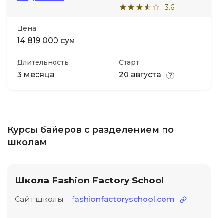
3.6
Иностранные языки
Цена
14 819 000 сум
Soft Skills
Длительность
Старт
3 месяца
20 августа
ДПО
Детям
Курсы байеров с разделением по
Акции и промокоды
школам
Школа Fashion Factory School
Сайт школы –
fashionfactoryschool.com