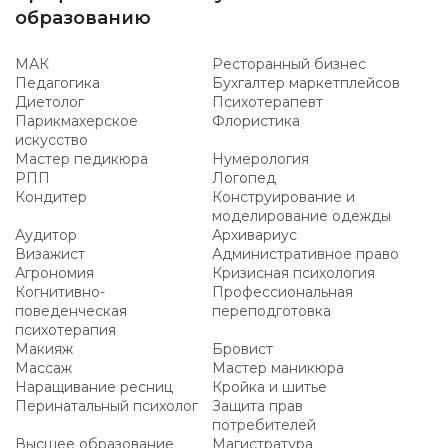
образованию
МАК
Ресторанный бизнес
Педагогика
Бухгалтер маркетплейсов
Диетолог
Психотерапевт
Парикмахерское
Флористика
искусство
Мастер педикюра
Нумерология
РПП
Логопед
Кондитер
Конструирование и
моделирование одежды
Аудитор
Архивариус
Визажист
Административное право
Агрономия
Кризисная психология
Когнитивно-
Профессиональная
поведенческая
переподготовка
психотерапия
Макияж
Бровист
Массаж
Мастер маникюра
Наращивание ресниц
Кройка и шитье
Перинатальный психолог
Защита прав
потребителей
Высшее образование
Магистратура