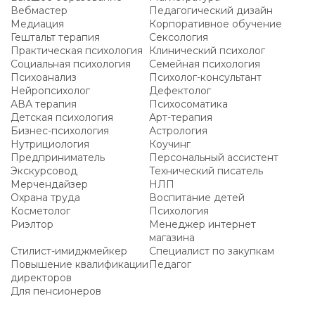
Вебмастер
Педагогический дизайн
Медиация
Корпоративное обучение
Гештальт терапия
Сексология
Практическая психология
Клинический психолог
Социальная психология
Семейная психология
Психоанализ
Психолог-консультант
Нейропсихолог
Дефектолог
АВА терапия
Психосоматика
Детская психология
Арт-терапия
Бизнес-психология
Астрология
Нутрициология
Коучинг
Предприниматель
Персональный ассистент
Экскурсовод
Технический писатель
Мерчендайзер
НЛП
Охрана труда
Воспитание детей
Косметолог
Психология
Риэлтор
Менеджер интернет
магазина
Стилист-имиджмейкер
Специалист по закупкам
Повышение квалификации
Педагог
директоров
Для пенсионеров