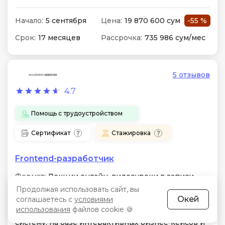
Начало:
5 сентября
Цена:
19 870 600 сум
-55 %
Срок:
17 месяцев
Рассрочка:
735 986 сум/мес
5 отзывов
4.7
Помощь с трудоустройством
Сертификат
Стажировка
Frontend-разработчик
Формат:
Лекции онлайн, видеоуроки в записи,
проверочные тесты, работа на тренажерах
Продолжая использовать сайт, вы
Окей
соглашаетесь с
условиями
Особенности:
React, TypeScript, Redux, Webpack и
использования
файлов cookie 🍪
Docker. 14 работ в портфолио, включая CRM-
систему, на базе интерактивных бизнес-кейсов и