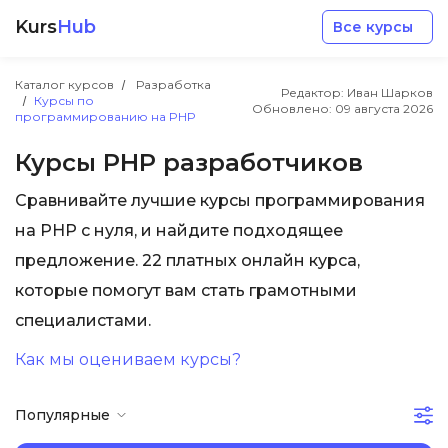
Kurs
Hub
Все курсы
Каталог курсов
Разработка
Редактор: Иван Шарков
Курсы по
Обновлено:
09 августа 2026
программированию на PHP
Курсы PHP разработчиков
Сравнивайте лучшие курсы программирования
Разработка
на PHP с нуля, и найдите подходящее
предложение. 22 платных онлайн курса,
Маркетинг
которые помогут вам стать грамотными
специалистами.
Дизайн
Как мы оцениваем курсы?
Аналитика
Популярные
Менеджмент