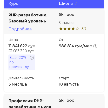
Курс
Школа
Иностранные языки
Skillbox
PHP-разработчик.
Базовый уровень
5 отзывов
Soft Skills
3.7
Подробнее
ДПО
Цена
От
11 841 622 сум
986 814 сум/мес
23 683 390 сум
Детям
Ещё
-20%
по
Акции и промокоды
промокоду
Длительность
Старт
3 месяца
10 августа
Skillbox
Профессия PHP-
разработчик с нуля