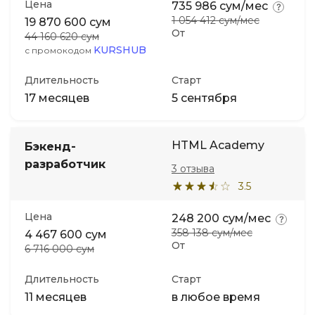
Цена
735 986 сум/мес
1 054 412 сум/мес
19 870 600 сум
От
44 160 620 сум
KURSHUB
с промокодом
Длительность
Старт
17 месяцев
5 сентября
HTML Academy
Бэкенд-
разработчик
3 отзыва
3.5
Цена
248 200 сум/мес
358 138 сум/мес
4 467 600 сум
От
6 716 000 сум
Длительность
Старт
11 месяцев
в любое время